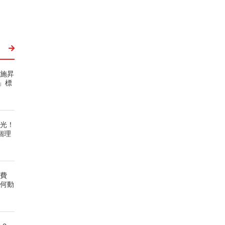
！施昇
」標
曝光！
個理
低費
為何動