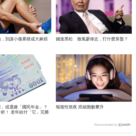
動，別讓小傷累積成大麻煩
錢進黑松 微風廖偉志，打什麼算盤？
PR
保」或選繳「國民年金」？
報復性熬夜 癌細胞數攀升
析！ 老年給付「它」完勝
Recommended by