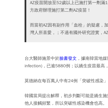
AZ疫苗開放至52歲以上已施打第一劑滿
方政府辦理施打第二劑AZ疫苗！
而當初AZ因有副作用「血栓」的疑慮，
灣人所喜愛，；不過有國外研究證實，A
台大醫師施景中於
臉書發文
，據南韓當地媒體
infection)，已逾5880例；以嬌生疫
莫德納在每百萬人中有24例「突破性感染」
韓國當局提出解釋，初步判斷可能是嬌生施打
他人接觸頻繁，所以突破性感染機會也高。