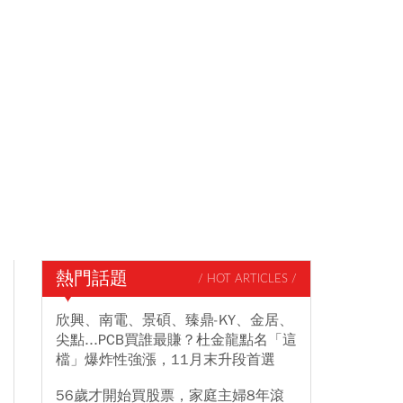
熱門話題
/ HOT ARTICLES /
欣興、南電、景碩、臻鼎-KY、金居、
尖點...PCB買誰最賺？杜金龍點名「這
檔」爆炸性強漲，11月末升段首選
56歲才開始買股票，家庭主婦8年滾