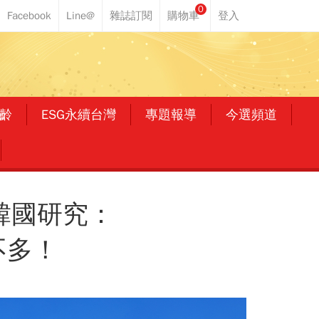
0
齡
ESG永續台灣
專題報導
今選頻道
韓國研究：
不多！