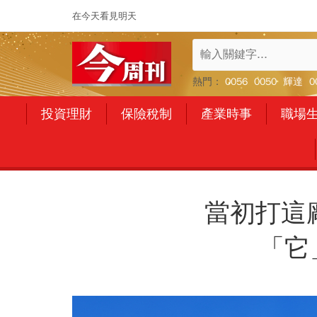
在今天看見明天
熱門：
0056
0050
輝達
0
投資理財
保險稅制
產業時事
職場
當初打這
「它