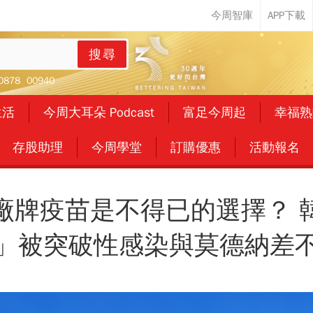
搜尋
0878
00940
生活
今周大耳朵 Podcast
富足今周起
幸福熟
存股助理
今周學堂
訂購優惠
活動報名
廠牌疫苗是不得已的選擇？ 
」被突破性感染與莫德納差