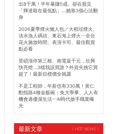
出8千萬！半年暴賺5成、卻在股災
「輝達殺在最低點」...她靠3個心法翻
身
2026夏季煙火懶人包／大稻埕煙火、
淡水漁人碼頭、東石海上煙火…全台
花火施放時間、表演卡司、最佳觀賞
點必看
景碩漲停第三根、南電返千元，欣興
快亮燈...3檔我該買誰？外資先挑它買
超了！最新目標價全揭露
不是工程師，年薪也有330萬！黃仁
勳指路4種金飯碗：免大學畢、人人有
機會過優渥生活…AI時代搶手職業曝
光
最新文章
/ HOT NEWS /