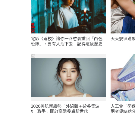
電影《返校》讓你一路憋氣重回「白色
天天規律運
恐怖」：要有人活下去，記得這段歷史
PR
2026美肌新趨勢「外泌體＋矽谷電波
入工會「勞
X」聯手，開啟高階養膚新世代
兩者優缺點分