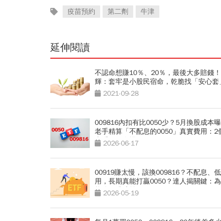
疫苗預約
第二劑
牛津
延伸閱讀
不認命想賺10％、20％，最後大多賠錢
輝：套牢是小股民宿命，乾脆找「安心套
的
2021-09-28
009816內扣有比0050少？5月換股成本
老手精算「不配息的0050」真實費用：2
由看了再進場
2026-06-17
00919賺太慢，該換009816？不配息、
用，長期真能打贏0050？達人揭關鍵：
能分配恐成雙面刃
2026-05-19