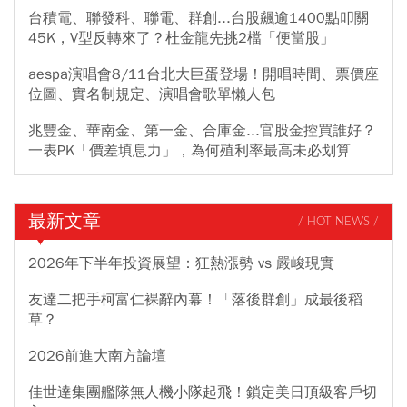
台積電、聯發科、聯電、群創...台股飆逾1400點叩關
45K，V型反轉來了？杜金龍先挑2檔「便當股」
aespa演唱會8/11台北大巨蛋登場！開唱時間、票價座
位圖、實名制規定、演唱會歌單懶人包
兆豐金、華南金、第一金、合庫金...官股金控買誰好？
一表PK「價差填息力」，為何殖利率最高未必划算
最新文章
/ HOT NEWS /
2026年下半年投資展望：狂熱漲勢 vs 嚴峻現實
友達二把手柯富仁裸辭內幕！「落後群創」成最後稻
草？
2026前進大南方論壇
佳世達集團艦隊無人機小隊起飛！鎖定美日頂級客戶切