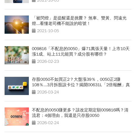
2021-10-05
「被閃燈」是提醒還是挑釁？ 煞車、雙黃、閃遠光
燈...看懂老司機不能說的暗號！
2021-10-05
009816「不配息的0050」爆71萬張天量！上市10天
漲1成、站上11元能買？成分股有哪些？
2026-02-23
存股0050不如買正2？大盤漲39％，0050正2賺
108％...3月拆股該卡位？揭開00631L「2倍報酬」真
相
2026-03-24
不配息的0050賺更多？該改定期定額009816嗎？清
流君：4個理由，我還是只存股0050
2026-02-24