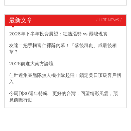
最新文章
/ HOT NEWS /
2026年下半年投資展望：狂熱漲勢 vs 嚴峻現實
友達二把手柯富仁裸辭內幕！「落後群創」成最後稻
草？
2026前進大南方論壇
佳世達集團艦隊無人機小隊起飛！鎖定美日頂級客戶切
入
今周刊30週年特輯｜更好的台灣：回望精彩風雲，預
見前瞻行動