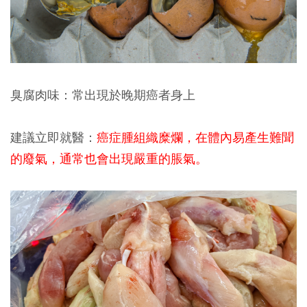
臭腐肉味：常出現於晚期癌者身上
建議立即就醫：
癌症腫組織糜爛，在體內易產生難聞
的廢氣，通常也會出現嚴重的脹氣。