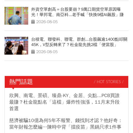
外資空單創高＝台股要崩？9萬口期貨空單原因曝
光！華邦電、南亞科...老手喊「快換9檔AI飆股」賺
Q3大行情
2026-08-05
台積電、聯發科、聯電、群創...台股飆逾1400點叩關
45K，V型反轉來了？杜金龍先挑2檔「便當股」
2026-08-05
熱門話題
/ HOT STORIES /
欣興、南電、景碩、臻鼎-KY、金居、尖點...PCB買誰
最賺？杜金龍點名「這檔」爆炸性強漲，11月末升段
首選
慈濟被騙10億為何5年不報警、錢找到才認？他好奇：
當年財報怎麼編…陳時中背「擋疫苗」黑鍋只求1件事