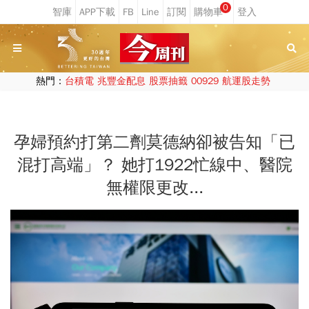
0
熱門：
台積電
兆豐金配息
股票抽籤
00929
航運股走勢
孕婦預約打第二劑莫德納卻被告知「已
混打高端」？ 她打1922忙線中、醫院
無權限更改...