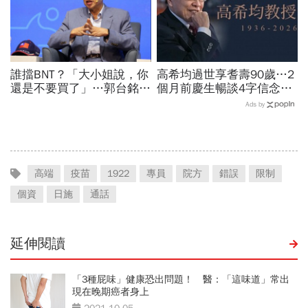
誰擋BNT？「大小姐說，你
高希均過世享耆壽90歲…2
還是不要買了」…郭台銘曝
個月前慶生暢談4字信念，
李大維打給他，被點名的都
回憶錄給讀者忠告：自求多
Ads by
回應了
福、一切靠自己爭氣
高端
疫苗
1922
專員
院方
錯誤
限制
個資
日施
通話
延伸閱讀
「3種屁味」健康恐出問題！ 醫：「這味道」常出
現在晚期癌者身上