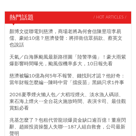
熱門話題
/ HOT ARTICLES /
顏博文從聯電到慈濟，商場老將為何會信陳昱瑄李易
儒、豪給10億？慈濟發聲：將捍衛信眾捐款、蔡英文
也說話
天氣／白海豚颱風最新路徑圖「陸警準備」！豪大雨紫
爆影響時間曝光，颱風假機率多大，10日報先看
慈濟被騙10億為何5年不報警、錢找到才認？他好奇：
當年財報怎麼編…陳時中背「擋疫苗」黑鍋只求1件事
2026夏季煙火懶人包／大稻埕煙火、淡水漁人碼頭、
東石海上煙火…全台花火施放時間、表演卡司、最佳觀
賞點必看
兆基怎麼了？包租代管龍頭爆資金缺口逾百億！董座閃
辭、趙姬投資操盤人失聯…187人組自救會，公司最新
聲明