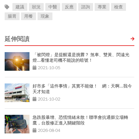
建議
狀況
中醫
反應
諮詢
專業
檢查
腸胃
用餐
現象
延伸閱讀
「被閃燈」是提醒還是挑釁？ 煞車、雙黃、閃遠光
燈...看懂老司機不能說的暗號！
2021-10-05
好市多「這件事情」其實不能做！ 網：天啊...我今
天才知道
2021-10-02
急跌股暴增、恐慌情緒未散！聯準會抗通膨立場轉
鷹，台股修正進入關鍵階段
2026-08-04