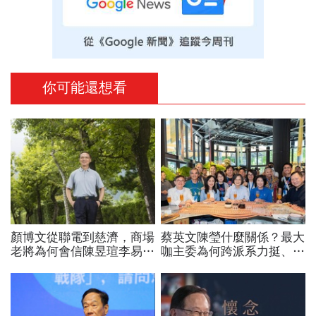
你可能還想看
顏博文從聯電到慈濟，商場
蔡英文陳瑩什麼關係？最大
老將為何會信陳昱瑄李易
咖主委為何跨派系力挺、連
儒、豪給10億？慈濟發
饒慶鈴都曬合照...同場背後
聲：將捍衛信眾捐款、蔡英
藏政壇合作內幕？
文也說話