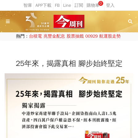
0
熱門：
台積電
兆豐金配息
股票抽籤
00929
航運股走勢
25年來，揭露真相 腳步始終堅定