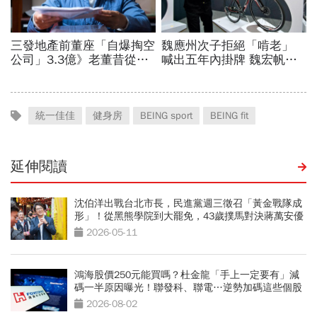
統一佳佳
健身房
BEING sport
BEING fit
延伸閱讀
沈伯洋出戰台北市長，民進黨週三徵召「黃金戰隊成
形」！從黑熊學院到大罷免，43歲撲馬對決蔣萬安優
勢曝光
2026-05-11
鴻海股價250元能買嗎？杜金龍「手上一定要有」減
碼一半原因曝光！聯發科、聯電…逆勢加碼這些個股
2026-08-02