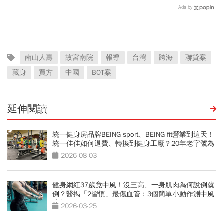
到底是什麼？
出品牌路上首張成績單
Ads by
南山人壽
故宮南院
報導
台灣
跨海
聯貸案
藏身
買方
中國
BOT案
延伸閱讀
統一健身房品牌BEING sport、BEING fit營業到這天！
統一佳佳如何退費、轉換到健身工廠？20年老字號為
何退出
2026-08-03
健身網紅37歲竟中風！沒三高、一身肌肉為何說倒就
倒？醫揭「2習慣」最傷血管：3個簡單小動作測中風
跡象
2026-03-25