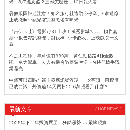
光、8/7颱風假？三颱怎麼走，10日報先看
暑假跟團旅遊注意！知名旅行社遭勒令停業、9家遭廢
止或撤照…觀光署完整黑名單曝光
《吉伊卡哇》電影7/31上映！威秀影城特典、預售套
票…販售資訊整理，討伐棒+小卡必收、上映戲院一文
看
不是工程師，年薪也有330萬！黃仁勳指路4種金飯
碗：免大學畢、人人有機會過優渥生活…AI時代搶手職
業曝光
中鋼可以買嗎？鋼市築底訊號浮現，「2字頭」目標價
已成共識，外資連14天買超22.6萬張看到什麼？
最新文章
/ HOT NEWS /
2026年下半年投資展望：狂熱漲勢 vs 嚴峻現實