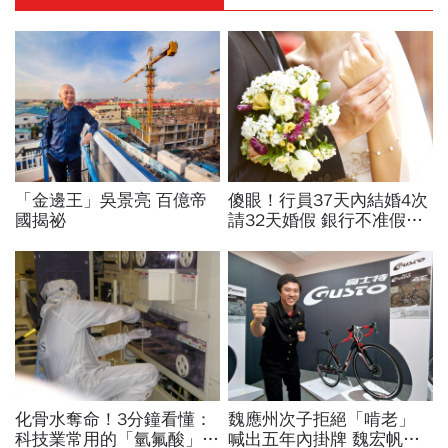
「金邊王」吳景亮 百億帝
傻眼！行員37天內結婚4次
國揭祕
請32天婚假 銀行不准假遭
罰
化骨水奪命！3分鐘看懂：
魏應州次子拒絕「啃老」
科技業常用的「氫氟酸」，
喊出五年內掛牌 魏宏帆繳