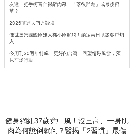
友達二把手柯富仁裸辭內幕！「落後群創」成最後稻
草？
2026前進大南方論壇
佳世達集團艦隊無人機小隊起飛！鎖定美日頂級客戶切
入
今周刊30週年特輯｜更好的台灣：回望精彩風雲，預
見前瞻行動
健身網紅37歲竟中風！沒三高、一身肌
肉為何說倒就倒？醫揭「2習慣」最傷