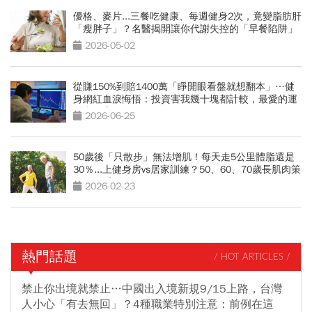
優格、麥片...三餐吃健康、每週健身2次，竟變脂肪肝
「瘦胖子」？名醫揭開讓你代謝失控的「早餐陷阱」
2026-05-02
從賺150%到賠1400萬「睜開眼看盤就想翻本」…健
身網紅血淚悔悟：投資害我幾十塊都計較，最愛的運
動也放棄
2026-06-25
50歲後「只散步」無法增肌！每天走5公里體脂還是
30％...上健身房vs居家訓練？50、60、70歲長肌肉策
略一次看
2026-02-23
熱門話題
/ HOT ARTICLES /
禁止你出境就禁止…中國出入境新規9/15上路，台灣
人小心「有去無回」？4種職業特別注意：前例在這