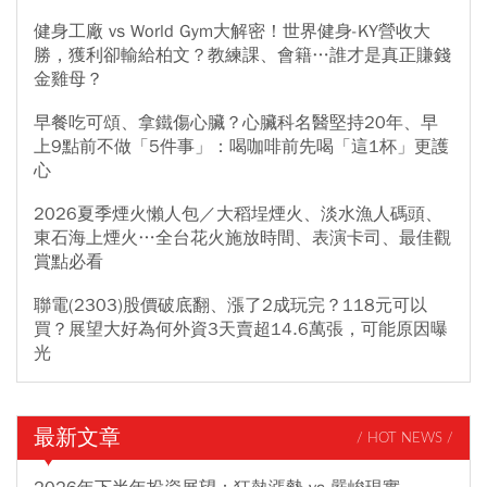
健身工廠 vs World Gym大解密！世界健身-KY營收大
勝，獲利卻輸給柏文？教練課、會籍…誰才是真正賺錢
金雞母？
早餐吃可頌、拿鐵傷心臟？心臟科名醫堅持20年、早
上9點前不做「5件事」：喝咖啡前先喝「這1杯」更護
心
2026夏季煙火懶人包／大稻埕煙火、淡水漁人碼頭、
東石海上煙火…全台花火施放時間、表演卡司、最佳觀
賞點必看
聯電(2303)股價破底翻、漲了2成玩完？118元可以
買？展望大好為何外資3天賣超14.6萬張，可能原因曝
光
最新文章
/ HOT NEWS /