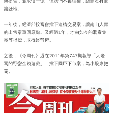
海提告，並求償一億，但我們不畏強權，絲毫沒有退
讓餘地。
一年後，經濟部投審會擋下這樁交易案，讓南山人壽
的出售案重回原點。又經過1年，才由如今的潤泰集
團等得標，取得經營權。
之後，《今周刊》還在2011年第747期報導「大老
闆的野蠻金錢遊戲」，擋下國巨下市案，為小股東把
關。