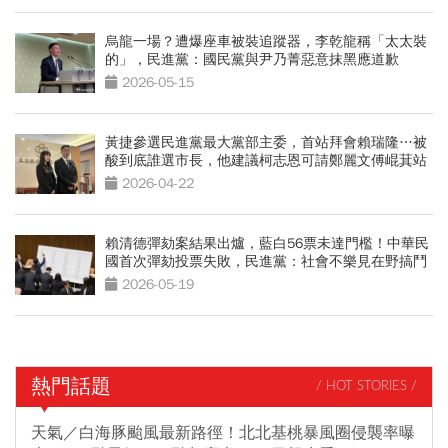
烏龍一場？遭爆座車被裝追蹤器，李乾龍稱「太太裝
的」，民進黨：國民黨與尹乃菁惡意抹黑應道歉
2026-05-15
黃捷參選民進黨最大黨部主委，首站拜會賴瑞隆…被
酸到底誰選市長，他建議柯志恩可請鄭麗文傅崐萁站
台
2026-04-22
賴清德彈劾案結果出爐，藍白56票未達門檻！中華民
國首次彈劾投票失敗，民進黨：社會不樂見在野搞鬥
爭
2026-05-19
熱門話題
/ HOT STORIES /
天氣／白海豚颱風最新路徑！北北基桃暴風圈侵襲率曝