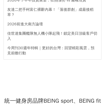
2026年下半年投資展望：狂熱漲勢 vs 嚴峻現實
友達二把手柯富仁裸辭內幕！「落後群創」成最後稻
草？
2026前進大南方論壇
佳世達集團艦隊無人機小隊起飛！鎖定美日頂級客戶切
入
今周刊30週年特輯｜更好的台灣：回望精彩風雲，預
見前瞻行動
統一健身房品牌BEING sport、BEING fit