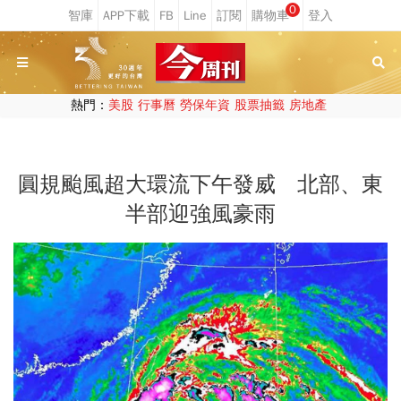
0
熱門：
美股
行事曆
勞保年資
股票抽籤
房地產
圓規颱風超大環流下午發威 北部、東
半部迎強風豪雨