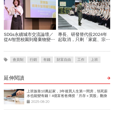
會員制
行銷
有錢
財富自由
工作
上班
延伸閱讀
上班族靠10萬起家，3年後買人生第一間房，領死薪
水也能變有錢！4億富爸爸傳授「月存＋買股」翻身
術
2025-08-20