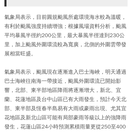
氣象局表示，目前圓規颱風所處環境海水較為溫暖，
有利於颱風強度持續增強；根據風場資料分析，颱風
平均暴風半徑約200公里，最大暴風半徑達到230公
里，加上颱風外圍環流較為寬廣，北側的外圍雲帶發
展相當旺盛。
氣象局表示，颱風現在逐漸進入巴士海峽，明天通過
巴士海峽往南海一帶接近，颱風外圍環流已開始影
響，北部、東半部地區降雨將逐漸增大，新北、宜
蘭、花蓮地區及台中山區已有大雨發生，預計今天北
部、東半部及恆春半島易有大雨或豪雨出現、尤其宜
花地區及新北山區可能有局部豪雨等級以上的強降雨
發生，花蓮山區24小時預測累積雨量更從250至400