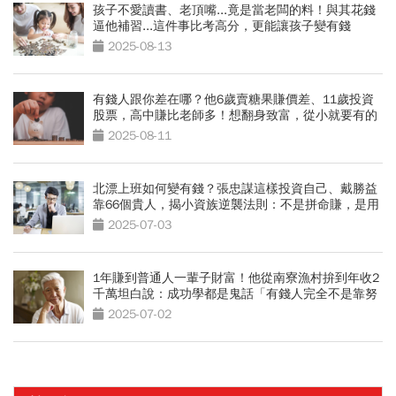
孩子不愛讀書、老頂嘴...竟是當老闆的料！與其花錢
逼他補習...這件事比考高分，更能讓孩子變有錢
2025-08-13
有錢人跟你差在哪？他6歲賣糖果賺價差、11歲投資
股票，高中賺比老師多！想翻身致富，從小就要有的
理財思維
2025-08-11
北漂上班如何變有錢？張忠謀這樣投資自己、戴勝益
靠66個貴人，揭小資族逆襲法則：不是拼命賺，是用
對錢
2025-07-03
1年賺到普通人一輩子財富！他從南寮漁村拚到年收2
千萬坦白說：成功學都是鬼話「有錢人完全不是靠努
力」
2025-07-02