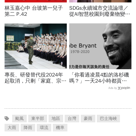
林玉嘉心中 台玻第一兒子
SDGs永續城市交流論壇／
第二 P.42
從AI智慧校園到廢棄物變綠
金！新北桃園、雲林屏東公
開亮點治理新解方
專長、研發替代役2024年
「你看過凌晨4點的洛杉磯
起取消，只剩「家庭、宗
嗎？」一天24小時都貢獻
教」未來也要打靶…申請資
給籃球，NBA傳奇Kobe
Ads by
格、役期薪資一次看
Bryant教我的事
颱風
東半部
地區
台灣
豪雨
巴士海峽
大雨
降雨
環流
機率