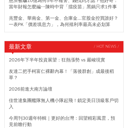
慈濟被騙10億為何5年不報警、錢找到才認？他好奇：
當年財報怎麼編…陳時中背「擋疫苗」黑鍋只求1件事
兆豐金、華南金、第一金、合庫金...官股金控買誰好？
一表PK「價差填息力」，為何殖利率最高未必划算
最新文章
/ HOT NEWS /
2026年下半年投資展望：狂熱漲勢 vs 嚴峻現實
友達二把手柯富仁裸辭內幕！「落後群創」成最後稻
草？
2026前進大南方論壇
佳世達集團艦隊無人機小隊起飛！鎖定美日頂級客戶切
入
今周刊30週年特輯｜更好的台灣：回望精彩風雲，預
見前瞻行動