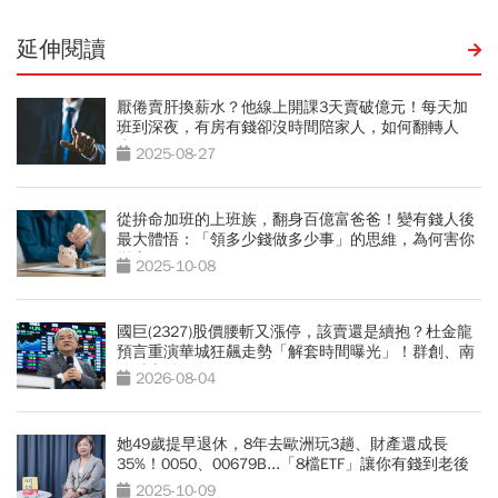
延伸閱讀
厭倦賣肝換薪水？他線上開課3天賣破億元！每天加
班到深夜，有房有錢卻沒時間陪家人，如何翻轉人
生？
2025-08-27
從拚命加班的上班族，翻身百億富爸爸！變有錢人後
最大體悟：「領多少錢做多少事」的思維，為何害你
變窮？
2025-10-08
國巨(2327)股價腰斬又漲停，該賣還是續抱？杜金龍
預言重演華城狂飆走勢「解套時間曝光」！群創、南
亞科也點名
2026-08-04
她49歲提早退休，8年去歐洲玩3趟、財產還成長
35%！0050、00679B...「8檔ETF」讓你有錢到老後
2025-10-09