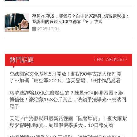
存房vs.存股，哪個好？白手起家翻身1億富豪親授：
我認識的有錢人100%都靠「它」致富
2025-10-01
熱門話題
/ HOT ARTICLES /
空總國家文化基地8月開放！封閉90年古蹟大樓打開
了…加碼「晴空季2026」這天登場，16件作品必看
慈濟遭詐騙10億怎麼發生的？陳昱瑄律師見證嚴下跪
博信任！豪宅藏158公斤黃金，洗錢手法曝光…慈濟回
應了
天氣／白海豚颱風最新路徑圖「陸警準備」！豪大雨紫
爆影響時間曝光，颱風假機率多大，10日報先看