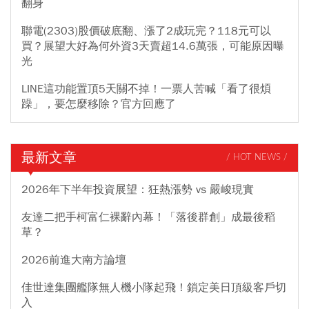
翻身
聯電(2303)股價破底翻、漲了2成玩完？118元可以
買？展望大好為何外資3天賣超14.6萬張，可能原因曝
光
LINE這功能置頂5天關不掉！一票人苦喊「看了很煩
躁」，要怎麼移除？官方回應了
最新文章
/ HOT NEWS /
2026年下半年投資展望：狂熱漲勢 vs 嚴峻現實
友達二把手柯富仁裸辭內幕！「落後群創」成最後稻
草？
2026前進大南方論壇
佳世達集團艦隊無人機小隊起飛！鎖定美日頂級客戶切
入