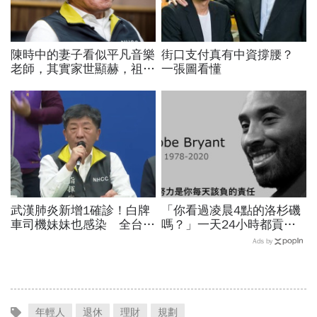
陳時中的妻子看似平凡音樂
街口支付真有中資撐腰？
老師，其實家世顯赫，祖父
一張圖看懂
創辦高醫！大學同學揭底
「陳時中戀愛史」
武漢肺炎新增1確診！白牌
「你看過凌晨4點的洛杉磯
車司機妹妹也感染 全台累
嗎？」一天24小時都貢獻
積23例
給籃球，NBA傳奇Kobe
Ads by
Bryant教我的事
年輕人
退休
理財
規劃