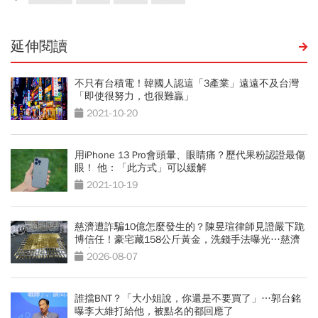
延伸閱讀
不只有台積電！韓國人認這「3產業」遠遠不及台灣
「即使很努力，也很難贏」
2021-10-20
用iPhone 13 Pro會頭暈、眼睛痛？歷代果粉認證最傷
眼！ 他：「此方式」可以緩解
2021-10-19
慈濟遭詐騙10億怎麼發生的？陳昱瑄律師見證嚴下跪
博信任！豪宅藏158公斤黃金，洗錢手法曝光…慈濟
回應了
2026-08-07
誰擋BNT？「大小姐說，你還是不要買了」…郭台銘
曝李大維打給他，被點名的都回應了