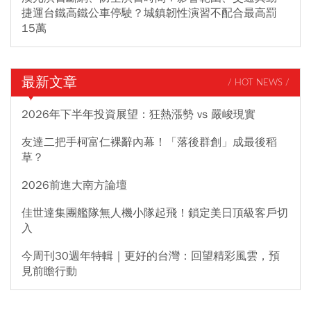
捷運台鐵高鐵公車停駛？城鎮韌性演習不配合最高罰
15萬
最新文章
/ HOT NEWS /
2026年下半年投資展望：狂熱漲勢 vs 嚴峻現實
友達二把手柯富仁裸辭內幕！「落後群創」成最後稻
草？
2026前進大南方論壇
佳世達集團艦隊無人機小隊起飛！鎖定美日頂級客戶切
入
今周刊30週年特輯｜更好的台灣：回望精彩風雲，預
見前瞻行動