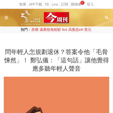
0
熱門：
房價
遺產稅免稅額
fed
高股息etf
美元
問年輕人怎規劃退休？答案令他「毛骨
悚然」！ 鄭弘儀：「這句話」讓他覺得
應多聽年輕人聲音