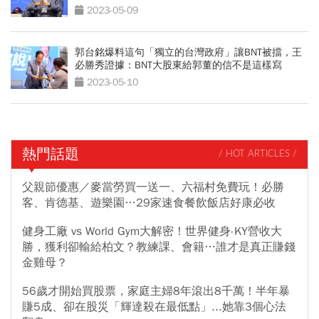
2023-05-09
郭台銘爆料這句「獨立的台灣政府」讓BNT被擋，王
必勝秀證據：BNT大股東給郭董的信不是這樣寫
2023-05-10
熱門話題
/ HOT ARTICLES /
父親節優惠／麥當勞買一送一、六福村免費玩！必勝
客、肯德基、遊樂園…29家速食餐飲飯店好康必收
健身工廠 vs World Gym大解密！世界健身-KY營收大
勝，獲利卻輸給柏文？教練課、會籍…誰才是真正賺錢
金雞母？
56歲才開始買股票，家庭主婦8年滾出8千萬！半年暴
賺5成、卻在股災「輝達殺在最低點」...她靠3個心法