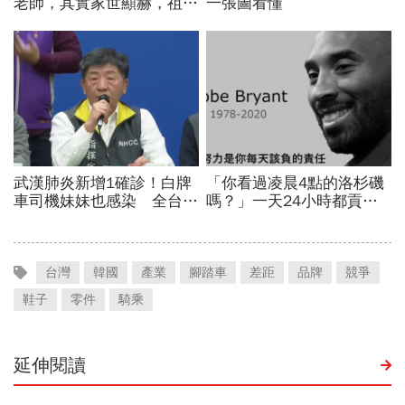
台灣
韓國
產業
腳踏車
差距
品牌
競爭
鞋子
零件
騎乘
延伸閱讀