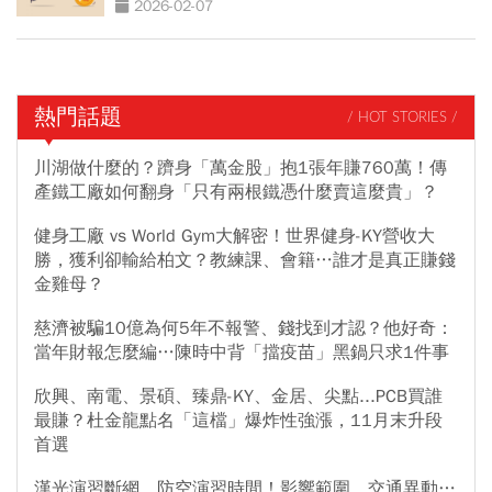
2026-02-07
熱門話題
/ HOT STORIES /
川湖做什麼的？躋身「萬金股」抱1張年賺760萬！傳
產鐵工廠如何翻身「只有兩根鐵憑什麼賣這麼貴」？
健身工廠 vs World Gym大解密！世界健身-KY營收大
勝，獲利卻輸給柏文？教練課、會籍…誰才是真正賺錢
金雞母？
慈濟被騙10億為何5年不報警、錢找到才認？他好奇：
當年財報怎麼編…陳時中背「擋疫苗」黑鍋只求1件事
欣興、南電、景碩、臻鼎-KY、金居、尖點...PCB買誰
最賺？杜金龍點名「這檔」爆炸性強漲，11月末升段
首選
漢光演習斷網、防空演習時間！影響範圍、交通異動…