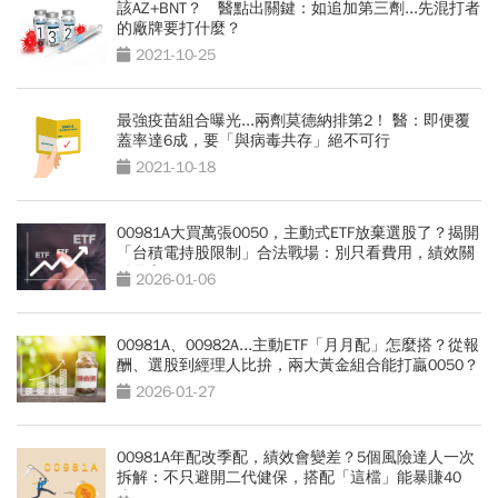
該AZ+BNT？ 醫點出關鍵：如追加第三劑...先混打者
的廠牌要打什麼？
2021-10-25
最強疫苗組合曝光...兩劑莫德納排第2！ 醫：即便覆
蓋率達6成，要「與病毒共存」絕不可行
2021-10-18
00981A大買萬張0050，主動式ETF放棄選股了？揭開
「台積電持股限制」合法戰場：別只看費用，績效關
鍵是它
2026-01-06
00981A、00982A...主動ETF「月月配」怎麼搭？從報
酬、選股到經理人比拚，兩大黃金組合能打贏0050？
2026-01-27
00981A年配改季配，績效會變差？5個風險達人一次
拆解：不只避開二代健保，搭配「這檔」能暴賺40
倍？