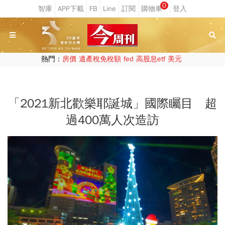
0
熱門：
房價
遺產稅免稅額
fed
高股息etf
美元
「2021新北歡樂耶誕城」國際矚目 超
過400萬人次造訪