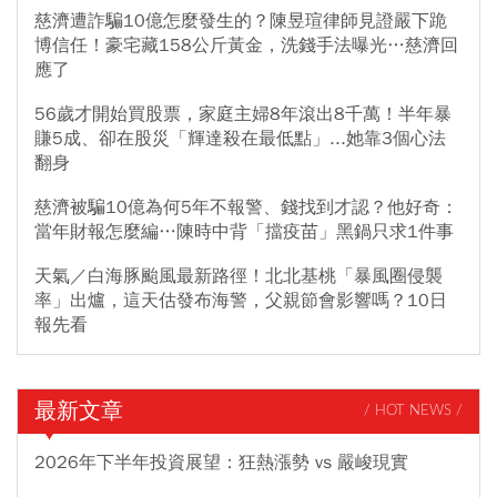
慈濟遭詐騙10億怎麼發生的？陳昱瑄律師見證嚴下跪
博信任！豪宅藏158公斤黃金，洗錢手法曝光…慈濟回
應了
56歲才開始買股票，家庭主婦8年滾出8千萬！半年暴
賺5成、卻在股災「輝達殺在最低點」...她靠3個心法
翻身
慈濟被騙10億為何5年不報警、錢找到才認？他好奇：
當年財報怎麼編…陳時中背「擋疫苗」黑鍋只求1件事
天氣／白海豚颱風最新路徑！北北基桃「暴風圈侵襲
率」出爐，這天估發布海警，父親節會影響嗎？10日
報先看
最新文章
/ HOT NEWS /
2026年下半年投資展望：狂熱漲勢 vs 嚴峻現實