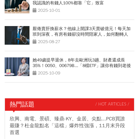
我認識的有錢人100%都靠「它」致富
2025-10-01
厭倦賣肝換薪水？他線上開課3天賣破億元！每天加
班到深夜，有房有錢卻沒時間陪家人，如何翻轉人
生？
2025-08-27
她49歲提早退休，8年去歐洲玩3趟、財產還成長
35%！0050、00679B...「8檔ETF」讓你有錢到老後
2025-10-09
熱門話題
/ HOT ARTICLES /
欣興、南電、景碩、臻鼎-KY、金居、尖點...PCB買誰
最賺？杜金龍點名「這檔」爆炸性強漲，11月末升段
首選