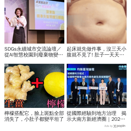
PR
SDGs永續城市交流論壇／
起床就先做件事，沒三天小
從AI智慧校園到廢棄物變綠
腹就不見了! 肚子一天天變
金！新北桃園、雲林屏東公
小！
開亮點治理新解方
PR
檸檬搭配它，臉上斑點全部
從國際經驗到地方治理 揭
消失了，小肚子都變平坦了
示大南方新經濟圈｜2026
均衡臺灣週 系列報導
Ads by