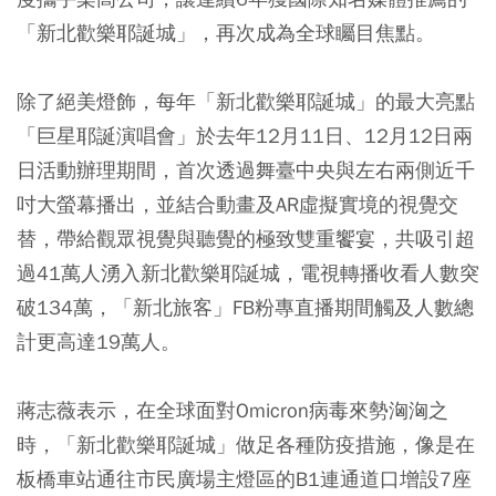
「新北歡樂耶誕城」，再次成為全球矚目焦點。
除了絕美燈飾，每年「新北歡樂耶誕城」的最大亮點
「巨星耶誕演唱會」於去年12月11日、12月12日兩
日活動辦理期間，首次透過舞臺中央與左右兩側近千
吋大螢幕播出，並結合動畫及AR虛擬實境的視覺交
替，帶給觀眾視覺與聽覺的極致雙重饗宴，共吸引超
過41萬人湧入新北歡樂耶誕城，電視轉播收看人數突
破134萬，「新北旅客」FB粉專直播期間觸及人數總
計更高達19萬人。
蔣志薇表示，在全球面對Omicron病毒來勢洶洶之
時，「新北歡樂耶誕城」做足各種防疫措施，像是在
板橋車站通往市民廣場主燈區的B1連通道口增設7座