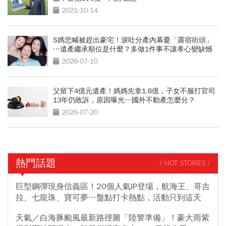
2021-10-14
S媽悲喊被趕出豪宅！淚吐分產內幕憂「露宿街頭」
…遺產繼承順位是什麼？多做1件事不讓孝心變缺憾
2026-07-10
父留下4億元遺產！媽媽先拿1.6億，子女不服打官司
13年仍敗訴，原因曝光…國外不動產怎麼分？
2026-07-20
熱門話題
/ HOT STORIES /
巨型鋼彈現身信義區！20個人氣IP登場，航海王、哥吉
拉、七龍珠、寶可夢…盤點打卡熱點，活動只到這天
天氣／白海豚颱風最新路徑圖「陸警準備」！豪大雨紫