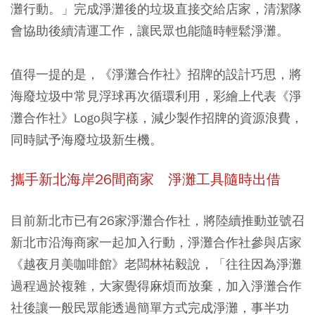
灘行動。」完成淨灘後的垃圾直接交給店家，清潔隊
會協助後續清運工作，讓民眾也能隨時輕鬆淨灘。
值得一提的是，《淨灘合作社》招牌的設計巧思，將
海廢垃圾中常見浮球再次循環利用，彩繪上代表《淨
灘合作社》Logo與字樣，減少製作招牌的資源浪費，
同時賦予海廢垃圾新生機。
攜手新北海岸26間商家 淨灘工具隨時出借
目前新北市已有26家淨灘合作社，將陸續推動並號召
新北市沿海商家一起加入行動，淨灘合作社參與店家
《越夜月美咖啡館》老闆林祐毅說，「往往因為淨灘
過程過於複雜，大家覺得麻煩而放棄，加入淨灘合作
社後讓一般民眾能透過簡單方式完成淨灘，事半功