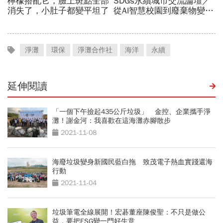
淨灘
環保
淨灘合作社
海洋
永續
延伸閱讀
「一個下午撿起435公斤垃圾」 金控、企業攜手淨
灘！謝金河：我喜歡在這海灘赤腳散步
2021-11-08
海廢垃圾變身新國民藍白拖 致茂電子熱血實踐還海
行動
2021-11-04
垃圾筆電全線展開！宏碁董座陳俊聖：不只是做公
益，要把ESG變一門好生意