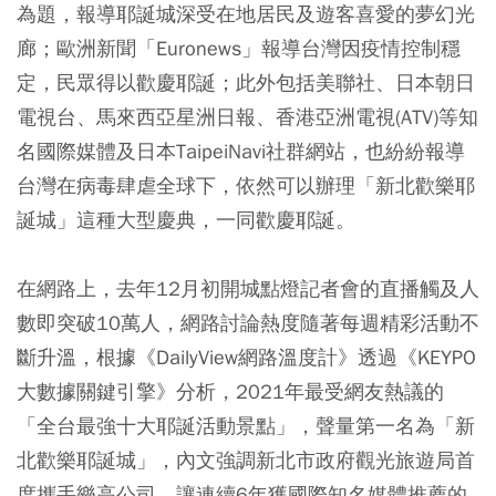
為題，報導耶誕城深受在地居民及遊客喜愛的夢幻光
廊；歐洲新聞「Euronews」報導台灣因疫情控制穩
定，民眾得以歡慶耶誕；此外包括美聯社、日本朝日
電視台、馬來西亞星洲日報、香港亞洲電視(ATV)等知
名國際媒體及日本TaipeiNavi社群網站，也紛紛報導
台灣在病毒肆虐全球下，依然可以辦理「新北歡樂耶
誕城」這種大型慶典，一同歡慶耶誕。
在網路上，去年12月初開城點燈記者會的直播觸及人
數即突破10萬人，網路討論熱度隨著每週精彩活動不
斷升溫，根據《DailyView網路溫度計》透過《KEYPO
大數據關鍵引擎》分析，2021年最受網友熱議的
「全台最強十大耶誕活動景點」，聲量第一名為「新
北歡樂耶誕城」，內文強調新北市政府觀光旅遊局首
度攜手樂高公司，讓連續6年獲國際知名媒體推薦的