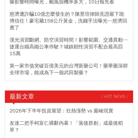
爆影響時間曝光，颱風假機率多大，10日報先看
慈濟遭詐騙10億怎麼發生的？陳昱瑄律師見證嚴下跪
博信任！豪宅藏158公斤黃金，洗錢手法曝光…慈濟回
應了
漢光演習斷網、防空演習時間！影響範圍、交通異動…
捷運台鐵高鐵公車停駛？城鎮韌性演習不配合最高罰
15萬
第一家市值突破百億美元的台灣新藥公司！藥華藥深耕
全球市場，能成為下一個武田製藥？
最新文章
/ HOT NEWS /
2026年下半年投資展望：狂熱漲勢 vs 嚴峻現實
友達二把手柯富仁裸辭內幕！「落後群創」成最後稻
草？