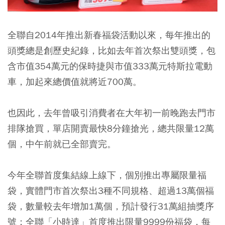
全聯自2014年推出新春福袋活動以來，每年推出的
頭獎總是創歷史紀錄，比如去年首次祭出雙頭獎，包
含市值354萬元的保時捷與市值333萬元特斯拉電動
車，加起來總價值就將近700萬。
也因此，去年曾吸引消費者在大年初一前晚跑去門市
排隊搶買，單店開賣最快8分鐘搶光，總共限量12萬
個，中午前就已全部賣完。
今年全聯首度集結線上線下，個別推出專屬限量福
袋，實體門市首次祭出3種不同規格、超過13萬個福
袋，數量較去年增加1萬個，預計發行31萬組抽獎序
號；全聯「小時達」首度推出限量9999份福袋，每