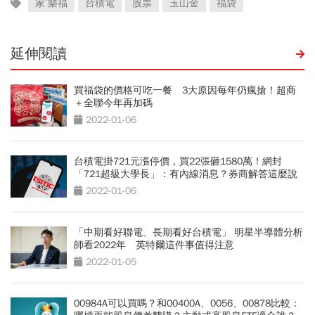
家ˋ樂福
台積電
股票
玉山金
福袋
延伸閱讀
買福袋的價格可吃一餐 3大原因每年仍瘋搶！超商
＋全聯今年再加碼
2022-01-06
台積電掛721元漲停價，買22張砸1580萬！網封
「721超級大學長」：有內線消息？券商解答這麼說
2022-01-06
「中期看好聯電、長期看好台積電」 明星半導體分析
師看2022年 英特爾這件事值得注意
2022-01-05
00984A可以買嗎？和00400A、0056、00878比較：