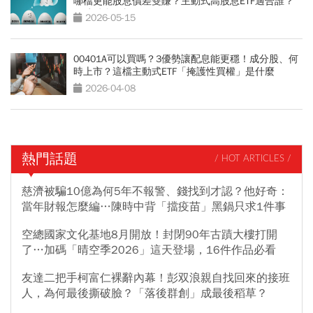
哪檔更能股息價差雙賺？主動式高股息ETF適合誰？
優缺點全解析
2026-05-15
00401A可以買嗎？3優勢讓配息能更穩！成分股、何
時上市？這檔主動式ETF「掩護性買權」是什麼
2026-04-08
熱門話題
/ HOT ARTICLES /
慈濟被騙10億為何5年不報警、錢找到才認？他好奇：
當年財報怎麼編…陳時中背「擋疫苗」黑鍋只求1件事
空總國家文化基地8月開放！封閉90年古蹟大樓打開
了…加碼「晴空季2026」這天登場，16件作品必看
友達二把手柯富仁裸辭內幕！彭双浪親自找回來的接班
人，為何最後撕破臉？「落後群創」成最後稻草？