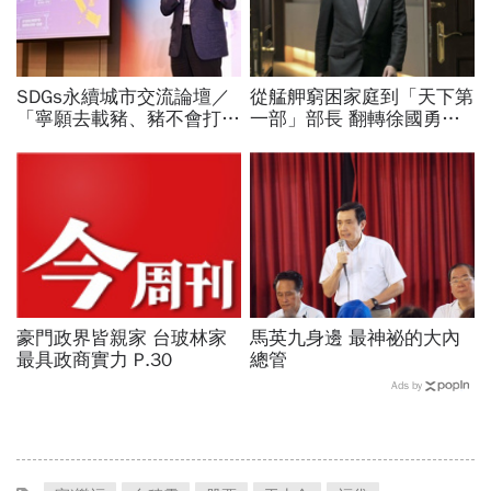
SDGs永續城市交流論壇／
從艋舺窮困家庭到「天下第
「寧願去載豬、豬不會打
一部」部長 翻轉徐國勇政
1999」翻轉客運司機荒！
治命運的兩班公車
桃園市4大倡議，重構公共
運輸DNA
豪門政界皆親家 台玻林家
馬英九身邊 最神祕的大內
最具政商實力 P.30
總管
Ads by