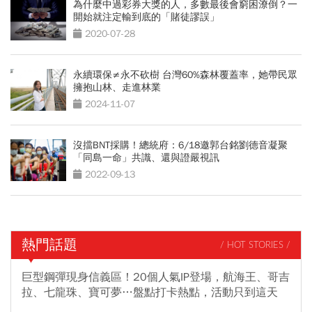
為什麼中過彩券大獎的人，多數最後會窮困潦倒？一
開始就注定輸到底的「賭徒謬誤」
2020-07-28
永續環保≠永不砍樹 台灣60%森林覆蓋率，她帶民眾
擁抱山林、走進林業
2024-11-07
沒擋BNT採購！總統府：6/18邀郭台銘劉德音凝聚
「同島一命」共識、還與證嚴視訊
2022-09-13
熱門話題
/ HOT STORIES /
巨型鋼彈現身信義區！20個人氣IP登場，航海王、哥吉
拉、七龍珠、寶可夢…盤點打卡熱點，活動只到這天