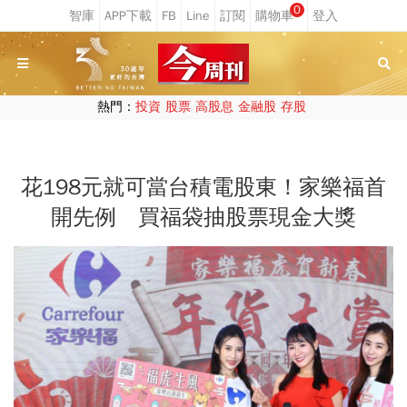
0
熱門：
投資
股票
高股息
金融股
存股
花198元就可當台積電股東！家樂福首
開先例 買福袋抽股票現金大獎