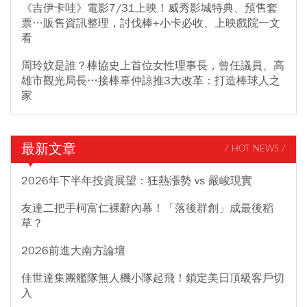
《吉伊卡哇》電影7/31上映！威秀影城特典、預售套
票…販售資訊整理，討伐棒+小卡必收、上映戲院一文
看
周玲妏是誰？棒協史上首位女性理事長，曾任議員、高
雄市觀光局長…接棒辜仲諒推3大改革：打造棒球人之
家
最新文章
/ HOT NEWS /
2026年下半年投資展望：狂熱漲勢 vs 嚴峻現實
友達二把手柯富仁裸辭內幕！「落後群創」成最後稻
草？
2026前進大南方論壇
佳世達集團艦隊無人機小隊起飛！鎖定美日頂級客戶切
入