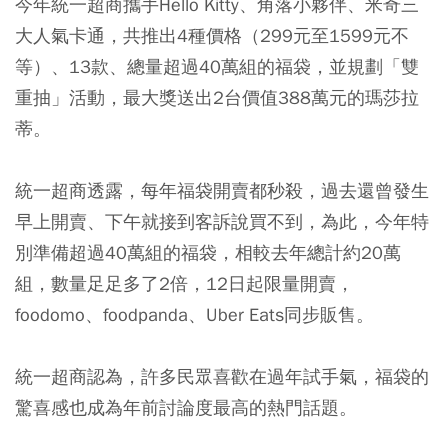
今年統一超商攜手Hello Kitty、角落小夥伴、米奇三
大人氣卡通，共推出4種價格（299元至1599元不
等）、13款、總量超過40萬組的福袋，並規劃「雙
重抽」活動，最大獎送出2台價值388萬元的瑪莎拉
蒂。
統一超商透露，每年福袋開賣都秒殺，過去還曾發生
早上開賣、下午就接到客訴說買不到，為此，今年特
別準備超過40萬組的福袋，相較去年總計約20萬
組，數量足足多了2倍，12日起限量開賣，
foodomo、foodpanda、Uber Eats同步販售。
統一超商認為，許多民眾喜歡在過年試手氣，福袋的
驚喜感也成為年前討論度最高的熱門話題。