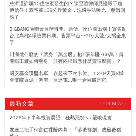
慈濟遭詐騙10億怎麼發生的？陳昱瑄律師見證嚴下跪
博信任！豪宅藏158公斤黃金，洗錢手法曝光…慈濟回
應了
BIGBANG演唱會台灣時間、票價、座位圖出爐！實名制
台北高雄4場搶票日期、售票平台…GD/大聲/太陽全來
了
川湖做什麼的？躋身「萬金股」抱1張年賺760萬！傳
產鐵工廠如何翻身「只有兩根鐵憑什麼賣這麼貴」？
國安基金護盤名單「存起來下次卡位」！279天買8檔
翻倍賺百億：鴻海、台達電...唯一金融股是它
最新文章
/ HOT NEWS /
2026年下半年投資展望：狂熱漲勢 vs 嚴峻現實
友達二把手柯富仁裸辭內幕！「落後群創」成最後稻