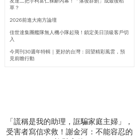
友達二把手柯富仁裸辭內幕！「落後群創」成最後稻
草？
2026前進大南方論壇
佳世達集團艦隊無人機小隊起飛！鎖定美日頂級客戶切
入
今周刊30週年特輯｜更好的台灣：回望精彩風雲，預
見前瞻行動
「謊稱是我的助理，誆騙家庭主婦」，
受害者寫信求救！謝金河：不能容忍的