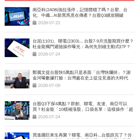
南亞科(2408)強拉漲停，記憶體穩了嗎？台塑、台
化、中纖...AI新黑馬竟在傳產？台股Q3續攻關鍵
2026-07-22
台泥(1101)、聯電(2303)... 台股7-9月洗盤期買什麼？
杜金龍獨門避險操作曝光：為何先別碰主動式ETF？
2026-07-24
鄭麗文提台股快5萬點只是表面「台灣快爛掉」？謝
金河曝數據打臉：台灣處在史上從沒見過的大時代
2026-07-09
台股Q3下探4萬點？群創、聯電、友達、南亞可以
買？杜金龍「10檔補漲股」口袋名單：這樣操作「超
好賺的啦」
2026-07-24
買進國巨來生再聚？聯電、南亞科...台股跌完了？分