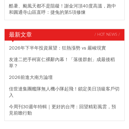
酷暑、颱風天都不是阻礙！謝金河頂40度高溫，跑中
和圓通寺山區直呼：捷兔的第5項修煉
最新文章
/ HOT NEWS /
2026年下半年投資展望：狂熱漲勢 vs 嚴峻現實
友達二把手柯富仁裸辭內幕！「落後群創」成最後稻
草？
2026前進大南方論壇
佳世達集團艦隊無人機小隊起飛！鎖定美日頂級客戶切
入
今周刊30週年特輯｜更好的台灣：回望精彩風雲，預
見前瞻行動