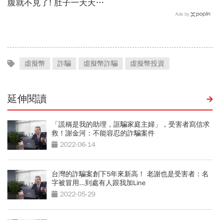
腹就不見了! 肚子一天天變
小！
Ads by
虛擬幣
詐騙
虛擬幣詐騙
虛擬幣投資
延伸閱讀
「謊稱是我的助理，誆騙家庭主婦」，受害者寫信求
救！謝金河：不能容忍的詐騙案件
2022-06-14
台灣的詐騙案創下5年來新高！ 老謝也是受害者：名
字被冒用...到處有人跟我加Line
2022-05-29