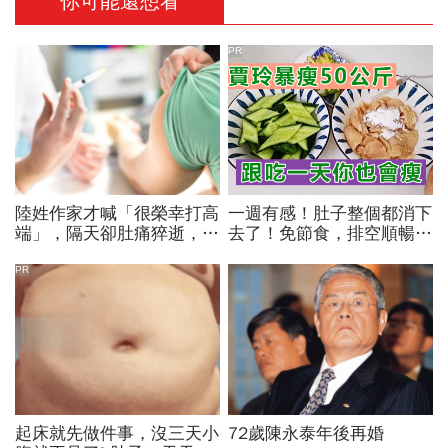
你可能還想看
PR
陸姓作家才喊「很榮幸打高
一週有感！肚子整個都消下
端」，隔天卻肚痛猝逝，來
去了！免節食，排空順暢就
自馬來西亞的他積極參與社
夠
會運動
PR
起床就先做件事，沒三天小
72歲陳永泰年後再婚