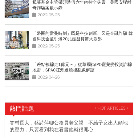
私募基金主管帶頭造假六年內控全失靈 美國安聯離
奇詐騙案啟示錄
2022-05-25
「幣圈的雷曼時刻」既是科技創新、又是金融詐騙 韓
國科技金童引爆20兆虛擬貨幣大崩盤
2022-05-25
「差點被騙走1億元…」從華爾街IPO寵兒變投資詐騙
地雷，SPAC狂潮退燒後亂象解讀
2022-04-26
熱門話題
/ HOT ARTICLES /
眷村長大，蔡詩萍聊公務員老父親：不給子女出人頭地
的壓力，只要看到我在看書他就很開心