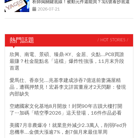
析師揭關鍵底線！被動元件還能買？3訊號看抄底還
是接刀
2026-07-21
熱門話題
/ HOT STORIES /
欣興、南電、景碩、臻鼎-KY、金居、尖點...PCB買誰
最賺？杜金龍點名「這檔」爆炸性強漲，11月末升段
首選
愛馬仕、香奈兒...兆基李建成涉吞7億送前妻滿屋精
品，遭羈押禁見！宏碁李文詳當董座才2天閃辭：發現
內部缺失
空總國家文化基地8月開放！封閉90年古蹟大樓打開
了…加碼「晴空季2026」這天登場，16件作品必看
美國7月非農爆冷！就業意外減少2.3萬人，削弱Fed升
息機率...金價大漲逾7%，創7個月來最佳單周