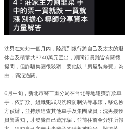
沈男在短短一個月內，陸續到銀行將自己及太太的退
休金及積蓄共3740萬元匯出，期間行員雖皆有關懷
提問，但詐騙集團很狡猾，要他以「房屋裝修費」為
由，瞞混過關。
6月中旬，新北市警三重分局在台北等地逮獲詐欺車
手，依詐欺、組織犯罪與洗錢防制法等罪嫌，移送檢
方偵辦，並持續追查其他車手及集團成員；沈男接獲
員警通知，才發覺自己遭詐騙，並前往前金分駐所報
案，得知自己辛苦大半輩子的積蓄被騙光，難掩落