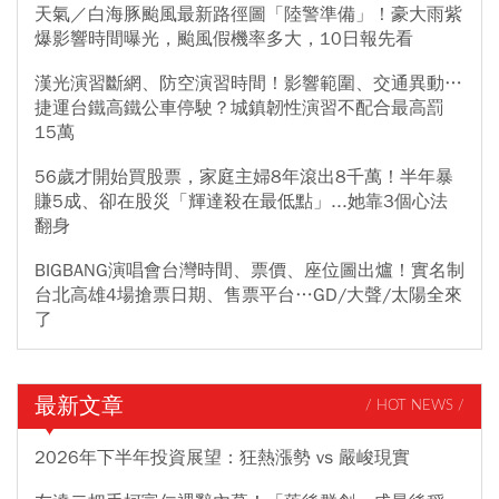
天氣／白海豚颱風最新路徑圖「陸警準備」！豪大雨紫
爆影響時間曝光，颱風假機率多大，10日報先看
漢光演習斷網、防空演習時間！影響範圍、交通異動…
捷運台鐵高鐵公車停駛？城鎮韌性演習不配合最高罰
15萬
56歲才開始買股票，家庭主婦8年滾出8千萬！半年暴
賺5成、卻在股災「輝達殺在最低點」...她靠3個心法
翻身
BIGBANG演唱會台灣時間、票價、座位圖出爐！實名制
台北高雄4場搶票日期、售票平台…GD/大聲/太陽全來
了
最新文章
/ HOT NEWS /
2026年下半年投資展望：狂熱漲勢 vs 嚴峻現實