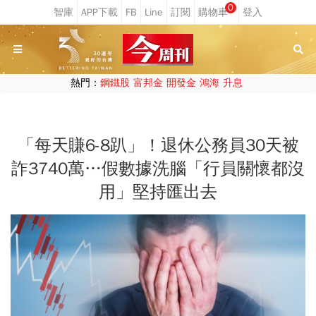
0
熱門：
鋼鐵股
富邦金
開發金
鴻海
升息
「每天賺6-8趴」！退休公務員30天被
詐3740萬…假數據洗腦「行員關懷都沒
用」堅持匯出去