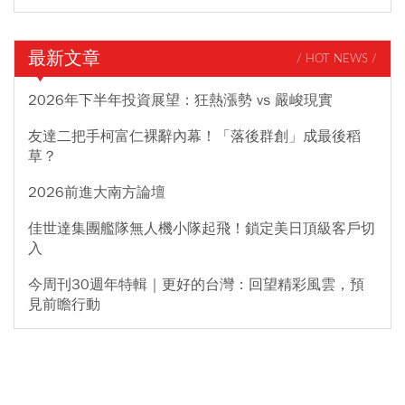
最新文章
/ HOT NEWS /
2026年下半年投資展望：狂熱漲勢 vs 嚴峻現實
友達二把手柯富仁裸辭內幕！「落後群創」成最後稻
草？
2026前進大南方論壇
佳世達集團艦隊無人機小隊起飛！鎖定美日頂級客戶切
入
今周刊30週年特輯｜更好的台灣：回望精彩風雲，預
見前瞻行動