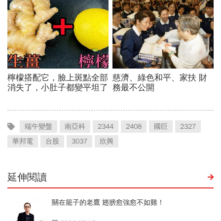
端午變盤
南亞科
2344
2408
國巨
2327
華邦電
台股
3037
欣興
延伸閱讀
關在籠子的老鷹 翅膀愈強愈不如雞！