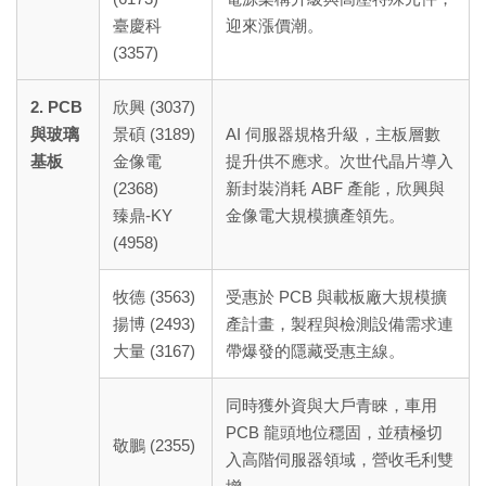
臺慶科
迎來漲價潮。
(3357)
2. PCB
欣興 (3037)
與玻璃
景碩 (3189)
AI 伺服器規格升級，主板層數
基板
金像電
提升供不應求。次世代晶片導入
(2368)
新封裝消耗 ABF 產能，欣興與
臻鼎-KY
金像電大規模擴產領先。
(4958)
牧德 (3563)
受惠於 PCB 與載板廠大規模擴
揚博 (2493)
產計畫，製程與檢測設備需求連
大量 (3167)
帶爆發的隱藏受惠主線。
同時獲外資與大戶青睞，車用
PCB 龍頭地位穩固，並積極切
敬鵬 (2355)
入高階伺服器領域，營收毛利雙