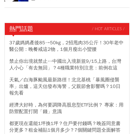
熱門話題
/ HOT ARTICLES /
37歲媽媽產後85→50kg，2招甩肉35公斤！30年老中
醫公開：晚餐戒這2物，1個月瘦出小蠻腰
禁止你出境就禁止…中國出入境新規9/15上路，台灣
人小心「有去無回」？4種職業特別注意：前例在這
天氣／白海豚颱風最新路徑！北北基桃「暴風圈侵襲
率」出爐，這天估發布海警，父親節會影響嗎？10日
報先看
經濟大好時，為何要調降高股息型ETF比例？ 專家：用
防禦配置打開「錢」意識
都更現在還能1坪換1坪？住戶要付錢嗎？晚簽同意書
分更多？租金補貼1個月多少？7個關鍵問題全面解答