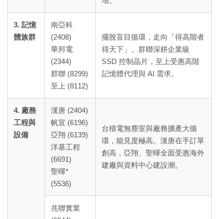
增。
3. 記憶
南亞科
體族群
(2408)
擺脫盲目循環，走向「得高階者
華邦電
得天下」。群聯深耕企業級
(2344)
SSD 控制晶片，至上受惠高階
群聯 (8299)
記憶體代理與 AI 需求。
至上 (8112)
4. 廠務
漢唐 (2404)
工程與
帆宣 (6196)
台積電無塵室與廠務擴產大循
設備
亞翔 (6139)
環，能見度極高。漢唐在手訂單
洋基工程
創高，亞翔、聖暉全面受惠海外
(6691)
建廠與資料中心建設潮。
聖暉*
(5536)
兆聯實業