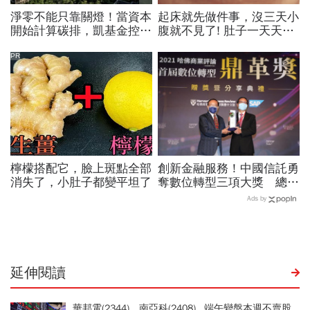
淨零不能只靠關燈！當資本
起床就先做件事，沒三天小
開始計算碳排，凱基金控如
腹就不見了! 肚子一天天變
何用金融影響力改變產業
小！
PR
檸檬搭配它，臉上斑點全部
創新金融服務！中國信託勇
消失了，小肚子都變平坦了
奪數位轉型三項大獎 總經
理陳佳文獲「數位轉型領
Ads by
袖」殊榮
延伸閱讀
華邦電(2344)、南亞科(2408)...端午變盤本週不賣股