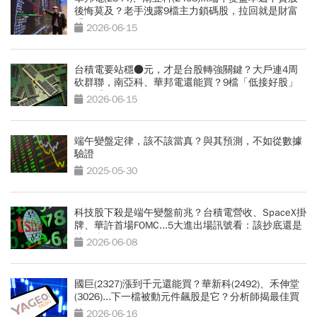
後悔莫及？老手洩露9檔主力鎖碼股，拉回就是財富
重分配機會
2026-06-15
台積電要站穩●元，才是台股轉強關鍵？大戶連4周
砍群聯，南亞科、華邦電還能買？9檔「低接好股」
一次看
2026-06-15
端午變盤定律，該不該當真？與其預測，不如從數據
驗證
2025-05-30
科技股下殺是端午變盤前兆？台積電營收、SpaceX掛
牌、華許首場FOMC...5大進出場訊號看：該抄底還是
快下車
2026-06-08
國巨(2327)漲到千元還能買？華新科(2492)、禾伸堂
(3026)...下一檔被動元件飆股是它？分析師揭最佳買
點
2026-06-16