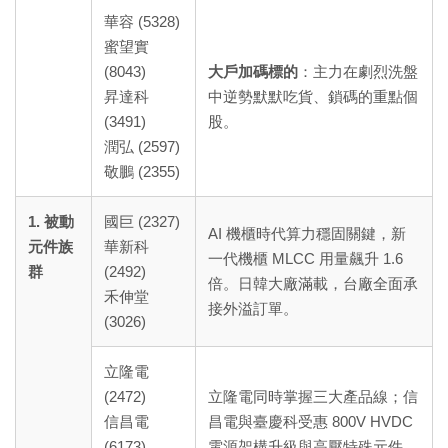
華容 (5328)
蜜望實
(8043)
大戶加碼標的
：主力在劇烈洗盤
昇達科
中逆勢默默吃貨、鎖碼的重點個
(3491)
股。
潤弘 (2597)
敬鵬 (2355)
1. 被動
國巨 (2327)
AI 機櫃時代算力穩固關鍵，新
元件族
華新科
一代機櫃 MLCC 用量飆升 1.6
群
(2492)
倍。日韓大廠滿載，台廠全面承
禾伸堂
接外溢訂單。
(3026)
立隆電
(2472)
立隆電同時掌握三大產品線；信
信昌電
昌電與臺慶科受惠 800V HVDC
(6173)
電源架構升級與高壓特殊元件，