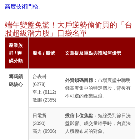
高度技術門檻。
端午變盤免驚！大戶逆勢偷偷買的「台
股超級潛力股」口袋名單
產業族
群 / 籌
股名 / 股號
文章提及重點與護城河優勢
碼分類
籌碼鎖
台表科
外資鎖碼目標
：市場震盪中聰明
碼核心
(6278)
錢高度集中的特定個股，背後有
至上 (8112)
不可逆的產業巨浪。
敬鵬 (2355)
日電貿
投信卡位焦點
：短線受到節日洗
(3090)
盤影響、成交量縮手時，內資法
高力 (8996)
人積極布局的對象。