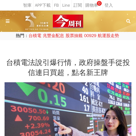
0
熱門：
台積電
兆豐金配息
股票抽籤
00929
航運股走勢
台積電法說引爆行情，政府操盤手從投
信連日買超，點名新王牌