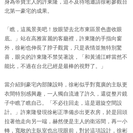
身為帝寶主人的許東隆，迫不及待地邀請徐彬參觀台
北第一豪宅的成果。
「瞧，這風景美吧！放眼望去北市東區景色盡收眼
底。」站在高雅富麗的客廳裡，許東隆的手指向窗
外，徐彬也伸長了脖子觀賞，只是表情並無特別驚
喜，眼尖的許東隆不禁笑著說，「和黃浦江畔當然不
能比，不過在台北已經是最棒的視野了。」
當介紹到豪宅內部陳設時，徐彬似乎對寬廣的主臥更
衣間特別感興趣，一人獨自流連了許久，還從整片鏡
子中瞧了瞧自己。「不必往回走，這是迴旋空間設
計。」許東隆發現徐彬正準備步出更衣房，於是回頭
拉著他走向另一端，赫然便是主人的衛浴間，再一小
轉，寬敞的主臥室也出現眼前，對於這項設計，徐彬