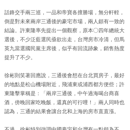
話鋒交手兩三巡，一品和帝寶各擅勝場，無分軒輊，
倒是對未來兩岸三通後的豪宅市場，兩人頗有一致的
結論。許東隆率先提出一個觀察，原本○四年總統大
選後，不少泛藍選民亟欲出走，台灣房市冷清，但馬
英九當選國民黨主席後，似乎有回流跡象，銷售熱度
提升了不少。
徐彬則笑著回應說，三通後會想在台北買房子，最好
的地點是松山機場附近，飛浦東或浦西都方便些；許
東隆擊掌稱是：「兩岸三通後，中午過海喝台商喜
酒，傍晚回家吃晚飯，還真的可行哩！」兩人同時也
認為，三通的結果會讓台北和上海的房市直直漲。
不過，徐彬特別強調中國豪宅和台灣有一點頗為不