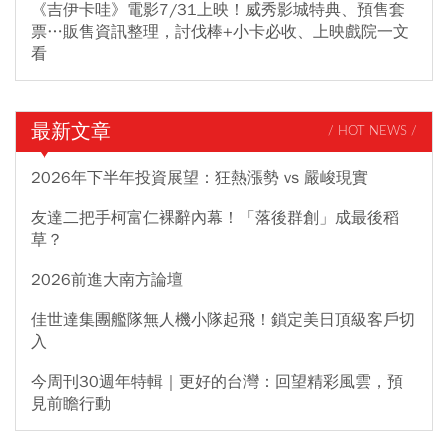
《吉伊卡哇》電影7/31上映！威秀影城特典、預售套
票…販售資訊整理，討伐棒+小卡必收、上映戲院一文
看
最新文章
/ HOT NEWS /
2026年下半年投資展望：狂熱漲勢 vs 嚴峻現實
友達二把手柯富仁裸辭內幕！「落後群創」成最後稻
草？
2026前進大南方論壇
佳世達集團艦隊無人機小隊起飛！鎖定美日頂級客戶切
入
今周刊30週年特輯｜更好的台灣：回望精彩風雲，預
見前瞻行動