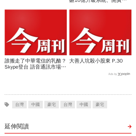
砸10億升級系統、開實體
店，空有千萬流量卻難變
現...網路書店老大哥怎麼
了？
誰搬走了中華電信的乳酪？
大善人坑殺小股東 P.30
Skype登台 語音通訊市場大
洗牌 P.74
Ads by
台灣
中國
豪宅
台灣
中國
豪宅
延伸閱讀