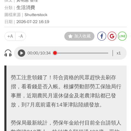
黃明惠 整理
生活消費
Shutterstock
2026-07-22 16:19
+A
-A
加入收藏
00:00
/10:34
x1
勞工注意領錢了！符合資格的民眾趕快去刷存
摺，看看錢是否入帳。根據勞動部勞工保險局行
事曆，近期農民月退休儲金及老農津貼都已發
放，到7月底前還有14筆津貼陸續發放。
勞保局最新統計，勞保年金給付目前全台請領人