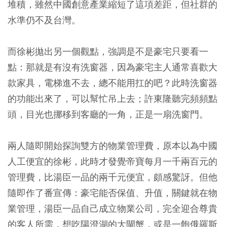
堆積，雖然中國創意產業縮短了這項差距，但社群的
水準仍不及台灣。
而徐彬拋出另一個觀點，強調是不是豪宅只要看一
點：那就是有沒有洗窗器，因為豪宅主人通常喜歡大
款家具，電梯進不去，總不能用扛的吧？此時洗窗器
的功能出來了，可以幫忙吊上去；許東隆聽完頻頻點
頭，目光也挪移到客廳的一角，正是一扇洗窗門。
兩人隨即開始探詢雙方的物業管理費，原本以為中國
人工便宜的徐彬，此時才發覺帝寶每月一千兩百元的
管理費，比湯臣一品的兩千元便宜，頗感驚訝。但他
隨即作了番宣傳：豪宅能否保值、升值，關鍵就在物
業管理，湯臣一品自己成立物業公司，完全迎合尊貴
的客人所需，想吃陽澄湖的大閘蟹，或是一飽俄羅斯