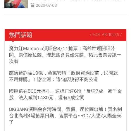
包
2026-07-03
熱門話題
/ HOT ARTICLES /
魔力紅Maroon 5演唱會8/11搶票！高雄世運開唱時
間、票價座位圖、理想國會員優先購、拓元售票資訊一
次看
慈濟遭詐騙10億，蔣萬安稱「政府買夠疫苗，民間就
不用採購」！謝金河：這句話說得不夠公道
國巨還在500元掙扎，這檔已連6漲「反彈7成」衝千金
股，法人喊到1430元，還有5成空間
BIGBANG演唱會台灣時間、票價、座位圖出爐！實名制
台北高雄4場搶票日期、售票平台…GD/大聲/太陽全來
了