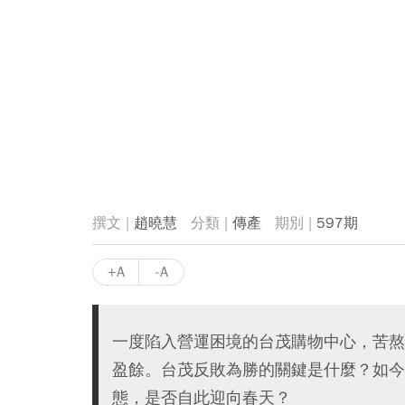
趙曉慧
傳產
597期
+A
-A
一度陷入營運困境的台茂購物中心，苦熬
盈餘。台茂反敗為勝的關鍵是什麼？如今
態，是否自此迎向春天？