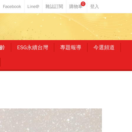
0
齡
ESG永續台灣
專題報導
今選頻道