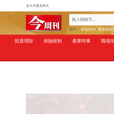
在今天看見明天
熱門：
市值型etf
股票股利
投資理財
保險稅制
產業時事
職場