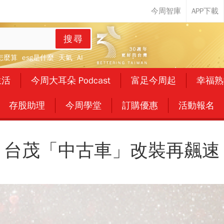
搜尋
怎麼算
esg是什麼
天氣
AI
生活
今周大耳朵 Podcast
富足今周起
幸福熟
存股助理
今周學堂
訂購優惠
活動報名
台茂「中古車」改裝再飆速