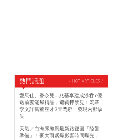
熱門話題
/ HOT ARTICLES /
愛馬仕、香奈兒...兆基李建成涉吞7億
送前妻滿屋精品，遭羈押禁見！宏碁
李文詳當董座才2天閃辭：發現內部缺
失
天氣／白海豚颱風最新路徑圖「陸警
準備」！豪大雨紫爆影響時間曝光，