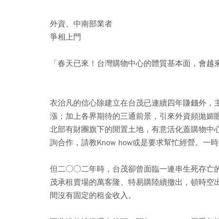
外資、中南部業者
爭相上門
「春天已來！台灣購物中心的體質基本面，會越
衣治凡的信心除建立在台茂已連續四年賺錢外，
漲；加上各界期待的三通前景，引來外資頻拋媚
北部有財團旗下的閒置土地，有意活化蓋購物中
詢合作，請教Know how或是要求幫忙經營。
但二○○二年時，台茂卻曾面臨一連串生死存亡
茂承租賣場的萬客隆、特易購陸續撤出，頓時空
間沒有固定的租金收入。