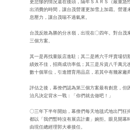
更悲慘的情況還在後頭，隔年ＳＡＲＳ（嚴重急
出消費的時間，讓台茂營運更加雪上加霜。營運
息壓力，讓台茂喘不過氣來。
台茂反敗為勝的分水嶺，出現在○四年。對台茂
三個方案。
其一是再找量販店進駐；其二是將六千坪賣場切割
績效不佳，招商成功率低；其三是斥資八千萬元改
數十個單位，引進體育用品店，若其中有幾家廠
評估之後，幕僚們認為第三個方案最有創意，但
治凡決定背水一戰：「你們就去做吧！」
○三年下半年開始，幕僚們每天地毯式地出門狂
都以「我們暫時沒有展店計畫」婉拒。眼見開幕
由現任總經理郭大睿接任。