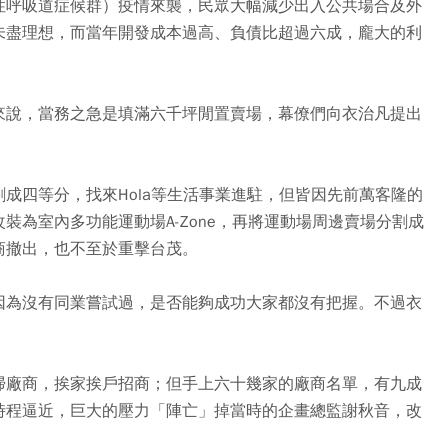
性呼吸道症候群）疫情來襲，民眾大幅減少出入公共場合及外
未盡理想，而當年開發成本過高、負債比超過六成，龐大的利
來說，當務之急是填滿六千坪閒置賣場，幕僚們向衣治凡提出
成四等分，找來Hola等生活事業進駐，但皆因先前萬客隆的
裝為室內多功能運動場A-Zone，再將運動場周邊賣場分割成
商撤出，也不至於重擊台茂。
因為沒有同業嘗試過，是否能夠成功大家都沒有把握。不過衣
掃廠商，挨家挨戶招商；但手上六十幾家的廠商名單，有九成
時程逼近，巨大的壓力「陣亡」掉當時的企畫總監謝秋音，改