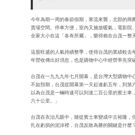
今年為期一周的春節假期，寒流來襲，北部的商
賣場空間。停車方便，室內又施放暖氣，電影院
全家大小在這「各有所屬」，樂得賴在台茂一整
這股旺盛的人氣持續整季，使得台茂的業績較去
年營收傳出好消息，也是購物中心中經營率先突
台茂在一九九九年七月開幕，是台灣大型購物中
不如預期，台茂從開幕第一天起連虧五年，到第
以為台茂是一輛時速可以到達二百公里的賓士車
六十公里。」
台茂在衣治凡眼中，雖從賓士車變成中古裕隆，
扎在虧損的泥淖裡，台茂反敗為勝的關鍵是什麼