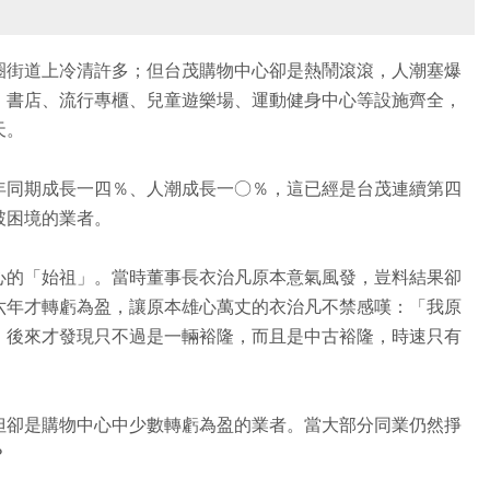
圈街道上冷清許多；但台茂購物中心卻是熱鬧滾滾，人潮塞爆
、書店、流行專櫃、兒童遊樂場、運動健身中心等設施齊全，
天。
年同期成長一四％、人潮成長一○％，這已經是台茂連續第四
破困境的業者。
心的「始祖」。當時董事長衣治凡原本意氣風發，豈料結果卻
六年才轉虧為盈，讓原本雄心萬丈的衣治凡不禁感嘆：「我原
，後來才發現只不過是一輛裕隆，而且是中古裕隆，時速只有
但卻是購物中心中少數轉虧為盈的業者。當大部分同業仍然掙
？