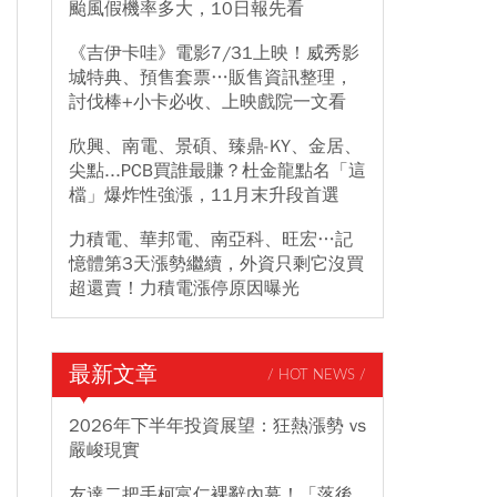
颱風假機率多大，10日報先看
《吉伊卡哇》電影7/31上映！威秀影
城特典、預售套票…販售資訊整理，
討伐棒+小卡必收、上映戲院一文看
欣興、南電、景碩、臻鼎-KY、金居、
尖點...PCB買誰最賺？杜金龍點名「這
檔」爆炸性強漲，11月末升段首選
力積電、華邦電、南亞科、旺宏…記
憶體第3天漲勢繼續，外資只剩它沒買
超還賣！力積電漲停原因曝光
最新文章
/ HOT NEWS /
2026年下半年投資展望：狂熱漲勢 vs
嚴峻現實
友達二把手柯富仁裸辭內幕！「落後