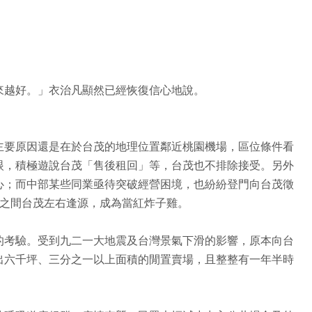
來越好。」衣治凡顯然已經恢復信心地說。
主要原因還是在於台茂的地理位置鄰近桃園機場，區位條件看
眼，積極遊說台茂「售後租回」等，台茂也不排除接受。另外
心；而中部某些同業亟待突破經營困境，也紛紛登門向台茂徵
一時之間台茂左右逢源，成為當紅炸子雞。
的考驗。受到九二一大地震及台灣景氣下滑的影響，原本向台
出六千坪、三分之一以上面積的閒置賣場，且整整有一年半時