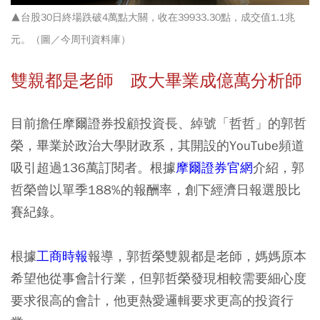
▲台股30日終場跌破4萬點大關，收在39933.30點，成交值1.1兆
元。（圖／今周刊資料庫）
雙親都是老師 政大畢業成億萬分析師
目前擔任摩爾證券投顧投資長、綽號「哲哲」的郭哲
榮，畢業於政治大學財政系，其開設的YouTube頻道
吸引超過136萬訂閱者。根據
摩爾證券官網
介紹，郭
哲榮曾以單季188%的報酬率，創下經濟日報選股比
賽紀錄。
根據
工商時報
報導，郭哲榮雙親都是老師，媽媽原本
希望他從事會計行業，但郭哲榮發現相較需要細心度
要求很高的會計，他更熱愛邏輯要求更高的投資行