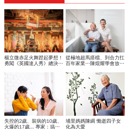
楊立微赤足火舞蹬起夢想！
從極地超馬搭檔、到合力扛
勇闖《英國達人秀》總決
百年家業…陳焜耀學會放
賽，喜悅背後苦藏23年汗
手、陳彥誠拼出第二成長曲
與淚：我想一路舞到99歲
線！一窺合隆毛廠接班學
失控的2歲、裝病的10歲、
埔里媽媽陳綢 慟逝四子女
火爆的17歲... 專家：搞懂
化為大愛