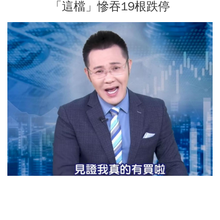
「這檔」慘吞19根跌停