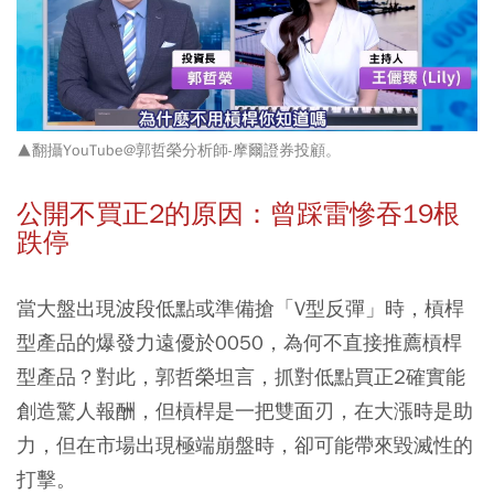
▲翻攝YouTube@郭哲榮分析師-摩爾證券投顧。
公開不買正2的原因：曾踩雷慘吞19根
跌停
當大盤出現波段低點或準備搶「V型反彈」時，槓桿
型產品的爆發力遠優於0050，為何不直接推薦槓桿
型產品？對此，郭哲榮坦言，抓對低點買正2確實能
創造驚人報酬，但槓桿是一把雙面刃，在大漲時是助
力，但在市場出現極端崩盤時，卻可能帶來毀滅性的
打擊。