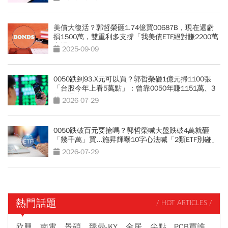
美債大復活？郭哲榮砸1.74億買00687B，現在還虧
損1500萬，雙重利多支撐「我美債ETF絕對賺2200萬
出場」
2025-09-09
0050跌到93.X元可以買？郭哲榮砸1億元掃1100張
「台股今年上看5萬點」：曾靠0050年賺1151萬、3
策略曝光
2026-07-29
0050跌破百元要搶嗎？郭哲榮喊大盤跌破4萬就砸
「幾千萬」買...施昇輝曝10字心法喊「2類ETF別碰」
2026-07-29
熱門話題
/ HOT ARTICLES /
欣興、南電、景碩、臻鼎-KY、金居、尖點...PCB買誰