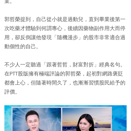
業。
郭哲榮提到，自己從小就是過動兒，直到畢業後第一
次吃藥才體驗到何謂專心，後續因藥物副作用大而停
用，卻反倒讓他發現「隨機漫步」的股市非常適合過
動個性的自己。
不少人一定聽過「跟著哲哲，財富對折」經典名句。
在PTT股版擁有極端評論的郭哲榮，起初對網路褒貶
都會上心，但隨著時間久了，也漸漸習慣股民給予的
評價。