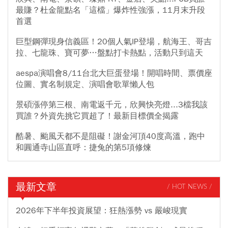
最賺？杜金龍點名「這檔」爆炸性強漲，11月末升段
首選
巨型鋼彈現身信義區！20個人氣IP登場，航海王、哥吉
拉、七龍珠、寶可夢…盤點打卡熱點，活動只到這天
aespa演唱會8/11台北大巨蛋登場！開唱時間、票價座
位圖、實名制規定、演唱會歌單懶人包
景碩漲停第三根、南電返千元，欣興快亮燈...3檔我該
買誰？外資先挑它買超了！最新目標價全揭露
酷暑、颱風天都不是阻礙！謝金河頂40度高溫，跑中
和圓通寺山區直呼：捷兔的第5項修煉
最新文章
/ HOT NEWS /
2026年下半年投資展望：狂熱漲勢 vs 嚴峻現實