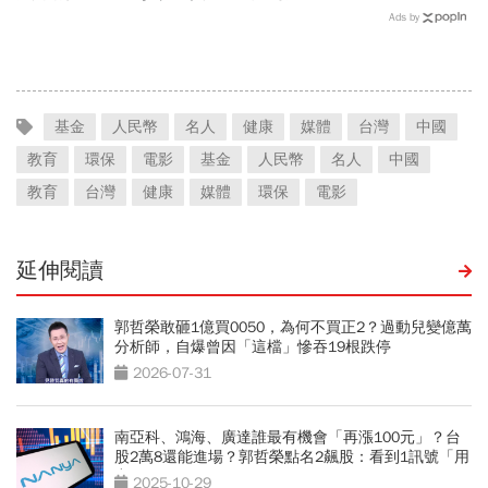
VSAI 四大狀態，隨時接住
Ads by
孩子!
基金
人民幣
名人
健康
媒體
台灣
中國
教育
環保
電影
基金
人民幣
名人
中國
教育
台灣
健康
媒體
環保
電影
延伸閱讀
郭哲榮敢砸1億買0050，為何不買正2？過動兒變億萬
分析師，自爆曾因「這檔」慘吞19根跌停
2026-07-31
南亞科、鴻海、廣達誰最有機會「再漲100元」？台
股2萬8還能進場？郭哲榮點名2飆股：看到1訊號「用
力買」
2025-10-29