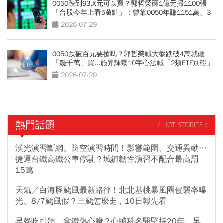
0050跌到93.X元可以買？郭哲榮砸1億元掃1100張
「台股今年上看5萬點」：曾靠0050年賺1151萬、3
策略曝光
2026-07-29
0050跌破百元要搶嗎？郭哲榮喊大盤跌破4萬就砸
「幾千萬」買...施昇輝曝10字心法喊「2類ETF別碰」
2026-07-29
熱門話題
/ HOT STORIES /
漢光演習斷網、防空演習時間！影響範圍、交通異動…
捷運台鐵高鐵公車停駛？城鎮韌性演習不配合最高罰
15萬
天氣／白海豚颱風最新路徑！北北基桃暴風圈侵襲率曝
光、8/7颱風假？三颱怎麼走，10日報先看
早餐吃可頌、拿鐵傷心臟？心臟科名醫堅持20年、早