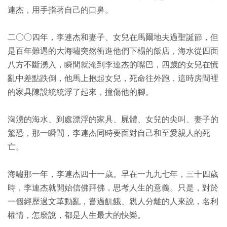
連杰，用手指著自己的口鼻。
二○○四年，李連杰和妻子、女兒在馬爾地夫過聖誕節，但
是百年難遇的大海嘯突然衝進他們下榻的飯店，海水從四面
八方不斷湧入，瞬間就淹到李連杰的嘴巴，四歲的女兒在慌
亂中差點跌倒，他馬上抱起女兒，死命往外跑，這時房間裡
的家具陳設統統浮了起來，撞傷他的腳。
洶湧的海水、到處漂浮的家具、屍體、女兒的尖叫、妻子的
驚恐，那一瞬間，李連杰同時要面對自己和至愛親人的死
亡。
海嘯那一年，李連杰四十一歲。早在一九九七年，三十四歲
時，李連杰就開始信佛拜佛，思考人生的意義。只是，對於
一個經歷過文革動亂，嘗過飢餓、親人分離的人來說，名利
權情，怎麼說，都是人生最大的快樂。