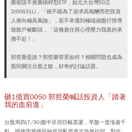
榮卻說不推薦槓桿型ETF，如元大台灣50正
2(00631L)，「絕不能為了追求高報酬而把投資
人推向極高風險」，若不幸遇到極端崩盤行情導
致散戶被斷頭，「這種責任與心理壓力我真的承
擔不起！」
郭哲榮是誰？郭哲榮背景如何？相關問題也成為
股民關注台股之餘，好奇的討論話題。
砸1億買0050 郭哲榮喊話投資人「踏著
我的血前進」
台股周四(7/30)盤中呈現巨幅震盪，早盤一度漲逾千
點，隨後因籌碼與融資混亂而再次急煞拉回。對此，