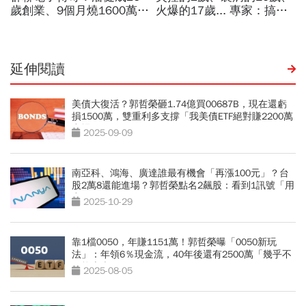
延伸閱讀
美債大復活？郭哲榮砸1.74億買00687B，現在還虧
損1500萬，雙重利多支撐「我美債ETF絕對賺2200萬
出場」
2025-09-09
南亞科、鴻海、廣達誰最有機會「再漲100元」？台
股2萬8還能進場？郭哲榮點名2飆股：看到1訊號「用
力買」
2025-10-29
靠1檔0050，年賺1151萬！郭哲榮曝「0050新玩
法」：年領6％現金流，40年後還有2500萬「幾乎不
可能賣光」
2025-08-05