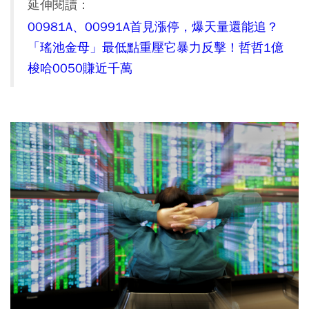
延伸閱讀：
00981A、00991A首見漲停，爆天量還能追？
「瑤池金母」最低點重壓它暴力反擊！哲哲1億
梭哈0050賺近千萬