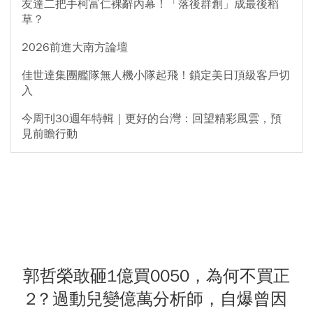
友達二把手柯富仁裸辭內幕！「落後群創」成最後稻
草？
2026前進大南方論壇
佳世達集團艦隊無人機小隊起飛！鎖定美日頂級客戶切
入
今周刊30週年特輯｜更好的台灣：回望精彩風雲，預
見前瞻行動
郭哲榮敢砸1億買0050，為何不買正
2？過動兒變億萬分析師，自爆曾因