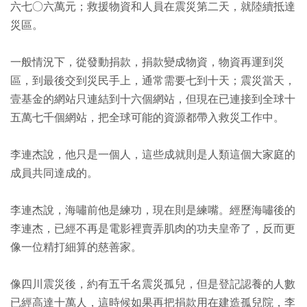
六七○六萬元；救援物資和人員在震災第二天，就陸續抵達
災區。
一般情況下，從發動捐款，捐款變成物資，物資再運到災
區，到最後交到災民手上，通常需要七到十天；震災當天，
壹基金的網站只連結到十六個網站，但現在已連接到全球十
五萬七千個網站，把全球可能的資源都帶入救災工作中。
李連杰說，他只是一個人，這些成就則是人類這個大家庭的
成員共同達成的。
李連杰說，海嘯前他是練功，現在則是練嘴。經歷海嘯後的
李連杰，已經不再是電影裡賣弄肌肉的功夫皇帝了，反而更
像一位精打細算的慈善家。
像四川震災後，約有五千名震災孤兒，但是登記認養的人數
已經高達十萬人，這時候如果再把捐款用在建造孤兒院，李