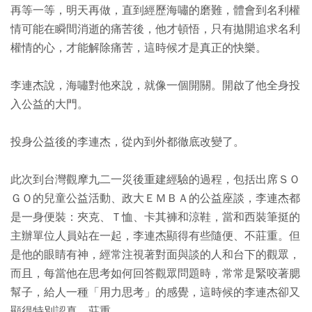
再等一等，明天再做，直到經歷海嘯的磨難，體會到名利權
情可能在瞬間消逝的痛苦後，他才頓悟，只有拋開追求名利
權情的心，才能解除痛苦，這時候才是真正的快樂。
李連杰說，海嘯對他來說，就像一個開關。開啟了他全身投
入公益的大門。
投身公益後的李連杰，從內到外都徹底改變了。
此次到台灣觀摩九二一災後重建經驗的過程，包括出席ＳＯ
ＧＯ的兒童公益活動、政大ＥＭＢＡ的公益座談，李連杰都
是一身便裝：夾克、Ｔ恤、卡其褲和涼鞋，當和西裝筆挺的
主辦單位人員站在一起，李連杰顯得有些隨便、不莊重。但
是他的眼睛有神，經常注視著對面與談的人和台下的觀眾，
而且，每當他在思考如何回答觀眾問題時，常常是緊咬著腮
幫子，給人一種「用力思考」的感覺，這時候的李連杰卻又
顯得特別認真、莊重。