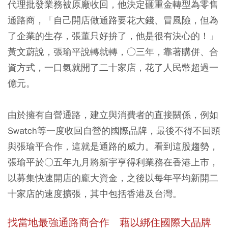
代理批發業務被原廠收回，他決定砸重金轉型為零售
通路商，「自己開店做通路要花大錢、冒風險，但為
了企業的生存，張董只好拚了，他是很有決心的！」
黃文蔚說，張瑜平說轉就轉，○三年，靠著購併、合
資方式，一口氣就開了二十家店，花了人民幣超過一
億元。
由於擁有自營通路，建立與消費者的直接關係，例如
Swatch等一度收回自營的國際品牌，最後不得不回頭
與張瑜平合作，這就是通路的威力。看到這股趨勢，
張瑜平於○五年九月將新宇亨得利業務在香港上市，
以募集快速開店的龐大資金，之後以每年平均新開二
十家店的速度擴張，其中包括香港及台灣。
找當地最強通路商合作 藉以綁住國際大品牌