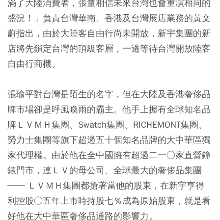
滿了大陸消費者，張董相信未來台灣也會重演相同的
盛況！」負責台灣華南、香港及台灣展店業務的黃文
蔚指出，由於大陸客自由行尚未開放，新宇集團的新
店將先鎖定台灣的頂級客層，一邊等待台灣開放陸客
自由行商機。
張瑜平對台灣是陌生的名字，但在大陸及香港奢侈品
牌市場卻是呼風喚雨的霸主。他手上握有全球知名品
牌ＬＶＭＨ集團、Swatch集團、RICHEMONT集團、
勞力士集團等旗下超過五十個知名品牌的大中華區獨
家代理權。由於他在全中國擁有超過二一○家直營鐘
錶門市，連ＬＶ的母公司、全球最大的奢侈品集團
── ＬＶＭＨ集團都搶著當他的股東，在新宇亨得
利控股○五年上市時持股七％成為原始股東，就是看
好他在大中華區奢侈品通路的影響力。