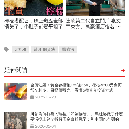
元和雅
醫師 個資法
醫療法
延伸閱讀
金價狂飆！黃金存摺抱1年賺65%、衝破4500元會再
漲？利多、目標價曝光…看懂5種黃金投資方式
2025-12-23
川普為何打委內瑞拉「即刻接管」、馬杜洛做了什麼
要活捉上銬？拆解黑金白粉戰爭：和中國也有關的一
場豪賭
2026-01-04