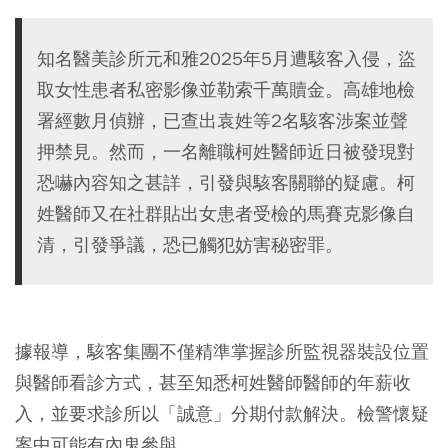
知名醫美診所元和雅2025年5月遭駭客入侵，盜
取女性患者私密影像並勒索千萬贖金。高雄地檢
署經數月偵辦，已查出袁姓等2名駭客涉案並聲
押禁見。然而，一名離職柯姓醫師近日被發現對
恐嚇內容知之甚詳，引發與駭客關聯的疑慮。柯
姓醫師又在社群貼出女患者受檢的馬賽克影像自
清，引發爭議，恐已觸犯妨害秘密罪。
據報導，駭客集團不僅精準掌握診所監視器裝設位置
與醫師看診方式，甚至知悉柯姓醫師醫師的年薪收
入，並要求診所以「誠意」分期付款解決。檢警懷疑
案中可能有內鬼參與。