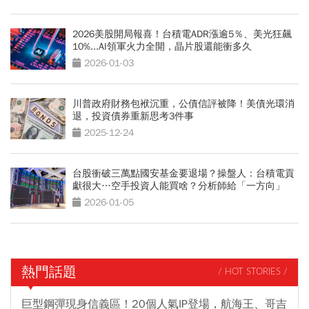
2026美股開局報喜！台積電ADR漲逾5％、美光狂飆
10%...AI領軍火力全開，晶片股還能衝多久
2026-01-03
川普政府財務包袱沉重，公債信評被降！美債光環消
退，投資債券重新思考3件事
2025-12-24
台股衝破三萬點國安基金要退場？操盤人：台積電貢
獻很大…空手投資人能買啥？分析師給「一方向」
2026-01-05
熱門話題
/ HOT STORIES /
巨型鋼彈現身信義區！20個人氣IP登場，航海王、哥吉