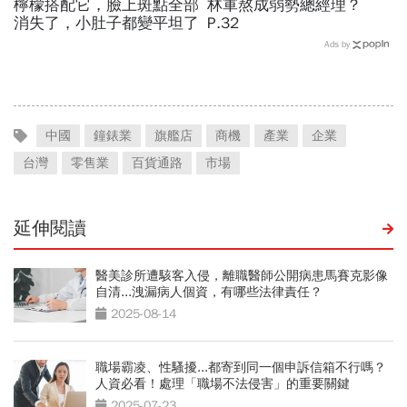
檸檬搭配它，臉上斑點全部
林軍熬成弱勢總經理？
消失了，小肚子都變平坦了
P.32
Ads by
中國
鐘錶業
旗艦店
商機
產業
企業
台灣
零售業
百貨通路
市場
延伸閱讀
醫美診所遭駭客入侵，離職醫師公開病患馬賽克影像
自清...洩漏病人個資，有哪些法律責任？
2025-08-14
職場霸凌、性騷擾...都寄到同一個申訴信箱不行嗎？
人資必看！處理「職場不法侵害」的重要關鍵
2025-07-23