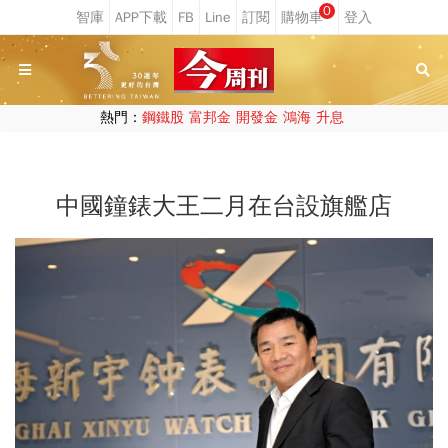
0
熱門：
鋼鐵股
富邦金
開發金
鴻海
升息
中國鐘錶大王二月在台設旗艦店