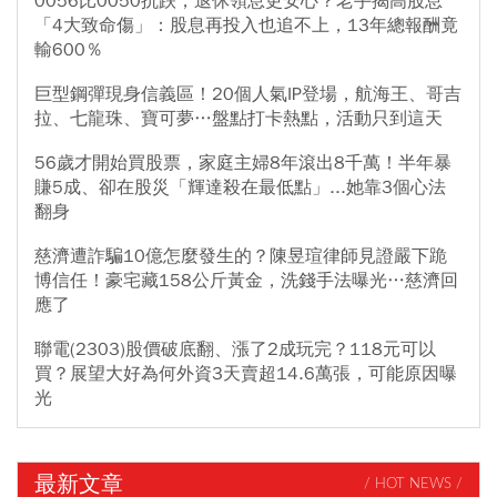
0056比0050抗跌，退休領息更安心？老手揭高股息
「4大致命傷」：股息再投入也追不上，13年總報酬竟
輸600％
巨型鋼彈現身信義區！20個人氣IP登場，航海王、哥吉
拉、七龍珠、寶可夢…盤點打卡熱點，活動只到這天
56歲才開始買股票，家庭主婦8年滾出8千萬！半年暴
賺5成、卻在股災「輝達殺在最低點」...她靠3個心法
翻身
慈濟遭詐騙10億怎麼發生的？陳昱瑄律師見證嚴下跪
博信任！豪宅藏158公斤黃金，洗錢手法曝光…慈濟回
應了
聯電(2303)股價破底翻、漲了2成玩完？118元可以
買？展望大好為何外資3天賣超14.6萬張，可能原因曝
光
最新文章
/ HOT NEWS /