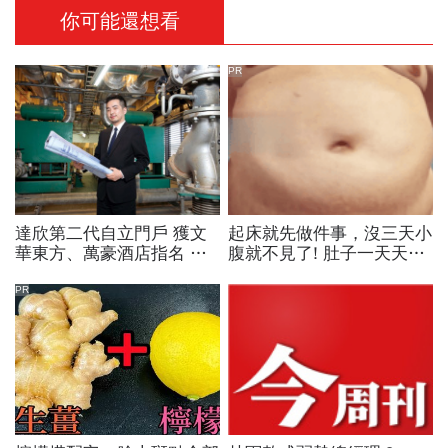
你可能還想看
PR
達欣第二代自立門戶 獲文
起床就先做件事，沒三天小
華東方、萬豪酒店指名 斷
腹就不見了! 肚子一天天變
開富爸爸 長佳拚出資優成
小！
績
PR