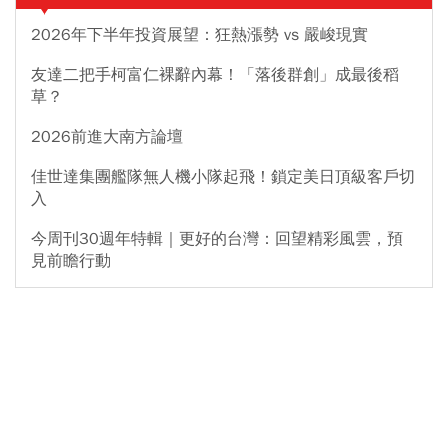
2026年下半年投資展望：狂熱漲勢 vs 嚴峻現實
友達二把手柯富仁裸辭內幕！「落後群創」成最後稻
草？
2026前進大南方論壇
佳世達集團艦隊無人機小隊起飛！鎖定美日頂級客戶切
入
今周刊30週年特輯｜更好的台灣：回望精彩風雲，預
見前瞻行動