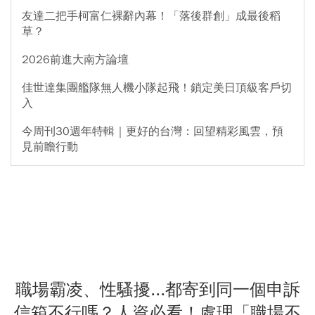
友達二把手柯富仁裸辭內幕！「落後群創」成最後稻
草？
2026前進大南方論壇
佳世達集團艦隊無人機小隊起飛！鎖定美日頂級客戶切
入
今周刊30週年特輯｜更好的台灣：回望精彩風雲，預
見前瞻行動
職場霸凌、性騷擾...都寄到同一個申訴
信箱不行嗎？人資必看！處理「職場不