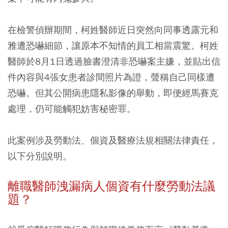
在檢警偵辦期間，柯姓醫師近日突然向同事透露元和
雅遭恐嚇細節，讓原本不知情的員工相當震驚。柯姓
醫師於8月1日透過臉書澄清非恐嚇案主嫌，並貼出信
件內容與4張女患者診間照片為證，聲稱自己同樣遭
恐嚇。但其公開病患隱私影像的舉動，即便經馬賽克
處理，仍可能觸犯妨害秘密罪。
此案例涉及勞動法、個資及醫療法規相關法律責任，
以下分別說明。
離職醫師洩漏病人個資有什麼勞動法議
題？