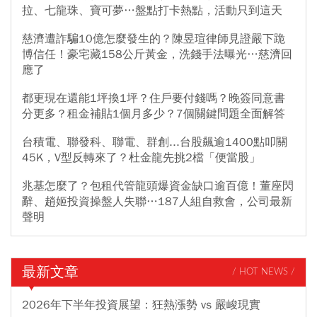
拉、七龍珠、寶可夢…盤點打卡熱點，活動只到這天
慈濟遭詐騙10億怎麼發生的？陳昱瑄律師見證嚴下跪
博信任！豪宅藏158公斤黃金，洗錢手法曝光…慈濟回
應了
都更現在還能1坪換1坪？住戶要付錢嗎？晚簽同意書
分更多？租金補貼1個月多少？7個關鍵問題全面解答
台積電、聯發科、聯電、群創...台股飆逾1400點叩關
45K，V型反轉來了？杜金龍先挑2檔「便當股」
兆基怎麼了？包租代管龍頭爆資金缺口逾百億！董座閃
辭、趙姬投資操盤人失聯…187人組自救會，公司最新
聲明
最新文章
/ HOT NEWS /
2026年下半年投資展望：狂熱漲勢 vs 嚴峻現實