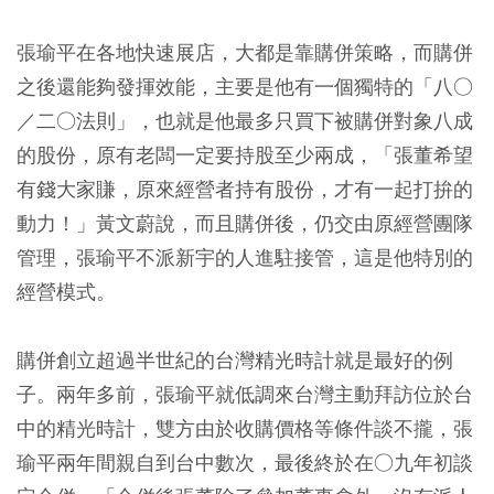
張瑜平在各地快速展店，大都是靠購併策略，而購併
之後還能夠發揮效能，主要是他有一個獨特的「八○
／二○法則」，也就是他最多只買下被購併對象八成
的股份，原有老闆一定要持股至少兩成，「張董希望
有錢大家賺，原來經營者持有股份，才有一起打拚的
動力！」黃文蔚說，而且購併後，仍交由原經營團隊
管理，張瑜平不派新宇的人進駐接管，這是他特別的
經營模式。
購併創立超過半世紀的台灣精光時計就是最好的例
子。兩年多前，張瑜平就低調來台灣主動拜訪位於台
中的精光時計，雙方由於收購價格等條件談不攏，張
瑜平兩年間親自到台中數次，最後終於在○九年初談