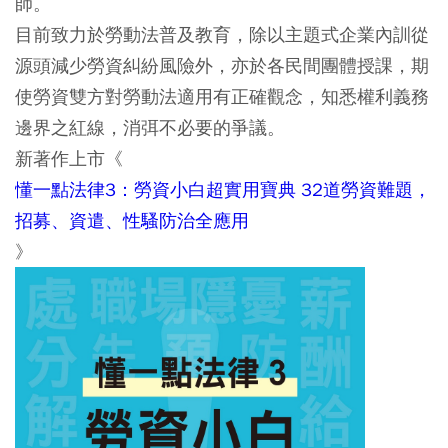
師。
目前致力於勞動法普及教育，除以主題式企業內訓從
源頭減少勞資糾紛風險外，亦於各民間團體授課，期
使勞資雙方對勞動法適用有正確觀念，知悉權利義務
邊界之紅線，消弭不必要的爭議。
新著作上市《
懂一點法律3：勞資小白超實用寶典 32道勞資難題，
招募、資遣、性騷防治全應用
》