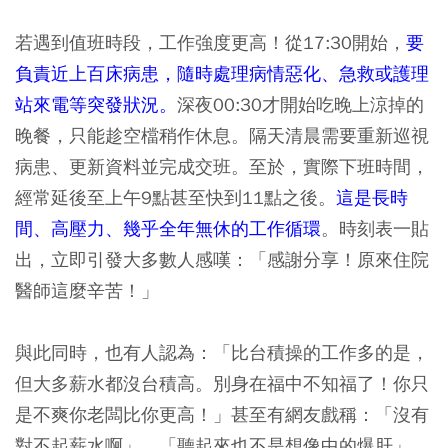
若遇到值班時段，工作強度更高！從17:30開始，
要
負責近上百床病患，隨時處理病情惡化、急救或護理
站來電等突發狀況。
深夜00:30才開始吃晚上涼掉的
晚餐，只能趁空檔稍作休息。隔天清晨需要重新巡視
病患、更新資料並完成交班。至於，實際下班時間，
經常延後至上午9點甚至快到11點之後。
這是長時
間、高壓力、幾乎全年無休的工作循環
。時刻表一貼
出，立即引發大多數人感嘆：「感謝分享！原來住院
醫師這麼辛苦！」
與此同時，也有人認為：「比台積操的工作多的是，
但大多薪水都沒台積高。別身在福中不知福了！你只
是不爽你老闆比你更高！」甚至有網友戲稱：「沒有
對不起薪水啊」、「聽起來也不是想像中的爆肝」、