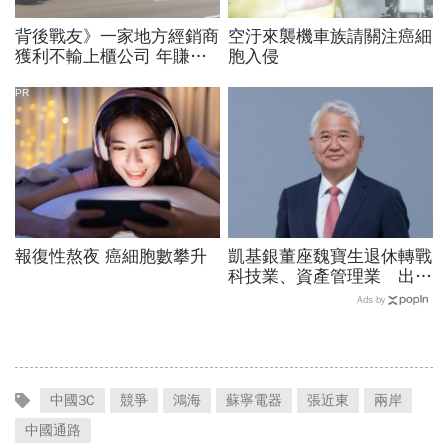
背後戰友》一家地方經銷商
空汙來襲機車族請關注癌細
獲利不輸上櫃公司 年賺一
胞入侵
百億！揭祕和泰「賣車幫」
驚人財力
PR
報復性熬夜 癌細胞數攀升
凱基銀董座魏寶生退休轉戰
科技業、資產管理業 出任
富盛投顧副董事長
Ads by
中國3C
競爭
鴻海
蘇寧電器
張近東
兩岸
中國通路