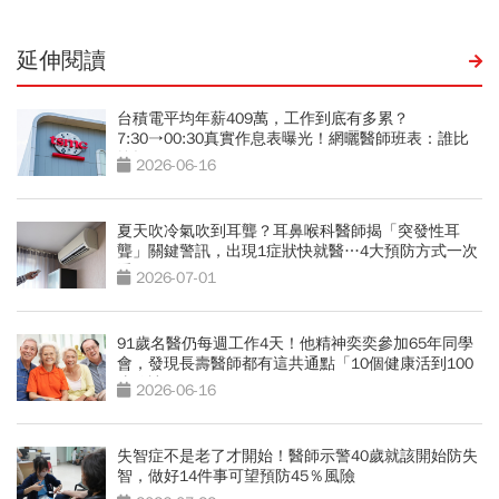
延伸閱讀
台積電平均年薪409萬，工作到底有多累？
7:30→00:30真實作息表曝光！網曬醫師班表：誰比
較操？
2026-06-16
夏天吹冷氣吹到耳聾？耳鼻喉科醫師揭「突發性耳
聾」關鍵警訊，出現1症狀快就醫…4大預防方式一次
看
2026-07-01
91歲名醫仍每週工作4天！他精神奕奕參加65年同學
會，發現長壽醫師都有這共通點「10個健康活到100
歲秘訣」
2026-06-16
失智症不是老了才開始！醫師示警40歲就該開始防失
智，做好14件事可望預防45％風險