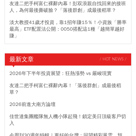
友達二把手柯富仁裸辭內幕！彭双浪親自找回來的接班
人，為何最後撕破臉？「落後群創」成最後稻草？
淡大教授41歲才投資，靠1招年賺15％！小資族「勝率
最高」ETF配置法公開：0050搭配這1種「越簡單越好
賺」
最新文章
/ HOT NEWS /
2026年下半年投資展望：狂熱漲勢 vs 嚴峻現實
友達二把手柯富仁裸辭內幕！「落後群創」成最後稻
草？
2026前進大南方論壇
佳世達集團艦隊無人機小隊起飛！鎖定美日頂級客戶切
入
今周刊30週年特輯｜更好的台灣：回望精彩風雲，預