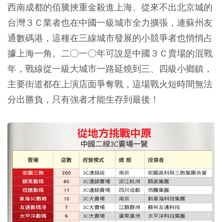
西南成都的佰騰挾重金殺進上海、從來不出北京城的
台灣３Ｃ業者也在中國一級城市全力擴張，連蘇州友
通數碼港，這種在三線城市發展的小競爭者也悄悄占
據上海一角。二○一○年可說是中國３Ｃ賣場的混戰
年，戰線從一級大城市一路延燒到三、四級小鄉鎮，
主要街道都在上演店面爭奪戰，這場戰火短時間無法
分出勝負，只有強者才能生存到最後！