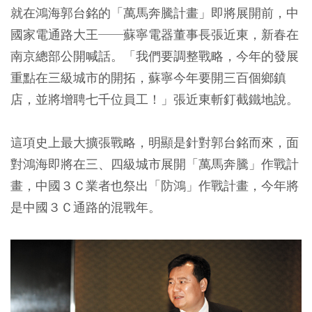
就在鴻海郭台銘的「萬馬奔騰計畫」即將展開前，中
國家電通路大王──蘇寧電器董事長張近東，新春在
南京總部公開喊話。「我們要調整戰略，今年的發展
重點在三級城市的開拓，蘇寧今年要開三百個鄉鎮
店，並將增聘七千位員工！」張近東斬釘截鐵地說。
這項史上最大擴張戰略，明顯是針對郭台銘而來，面
對鴻海即將在三、四級城市展開「萬馬奔騰」作戰計
畫，中國３Ｃ業者也祭出「防鴻」作戰計畫，今年將
是中國３Ｃ通路的混戰年。