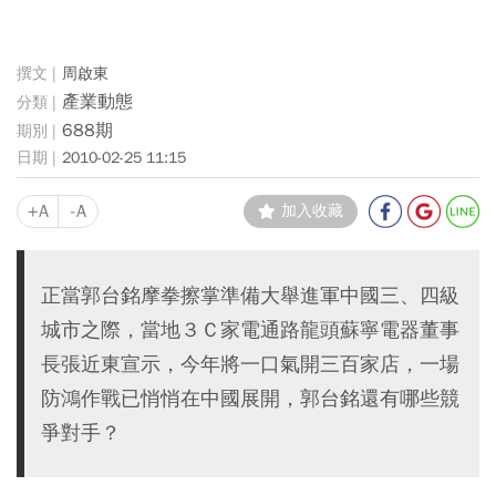
周啟東
產業動態
688期
2010-02-25 11:15
+A
-A
加入收藏
正當郭台銘摩拳擦掌準備大舉進軍中國三、四級
城市之際，當地３Ｃ家電通路龍頭蘇寧電器董事
長張近東宣示，今年將一口氣開三百家店，一場
防鴻作戰已悄悄在中國展開，郭台銘還有哪些競
爭對手？