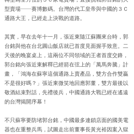
型賣場──賽博數碼。台灣的代工皇帝與中國的３Ｃ
通路大王，已經走上決戰的道路。
其實，早在去年十一月，張近東隨江蘇團來台時，郭
台銘與他在台北圓山飯店就已首度見面握手致意。二
天後的晚宴桌上，這兩位不同領域的王者首度交鋒，
郭台銘向張近東解釋已經箭在弦上的「萬馬奔騰」計
畫，「鴻海在蘇寧這個通路上賣產品，雙方合作雙贏
不是很好嗎？」張近東微笑地回應郭董，雙方最後以
敬酒結束對話，先禮後兵，中國通路大戰已經在遙遠
的台灣揭開序幕！
不只蘇寧要防堵郭台銘，中國最多連鎖店面的國美電
器也在重整兵馬，試圖走出前董事長黃光裕因案入獄