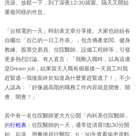
洗澡、放鬆一下，到了深夜12:30就寢。隔天又開始
重複同樣的作息。
「台積電的一天」時刻表文章分享後。大家也紛紛各
自曬出
「自己的一日工作表」
，包含傳產老闆、健身
教練、股票交易員、住院醫師、設備工程師等，引發
更多熱烈討論。有人直言：「我剛入職時，以為這邊
是Dream job，結果當天入職有個最後一天員工叫我
趕緊逃…我後面終於知道為什麼要趕緊逃了！」不少
人認為：「好像越高階的職務工作內容就是開會、開
會、開會！」
其中有一名住院醫師更大方公開「內科系住院醫師」
的
行程表
：住院醫師的一天，通常從清晨5點30分開
始，起床、用餐後趕往醫院。6：30先查看病患資料