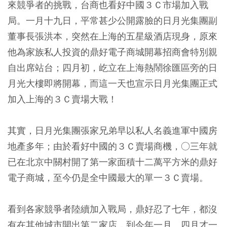
來競爭者的挑戰，台商也看好中國３Ｃ市場加入戰
局。一月十九日，平常甚少公開露臉的日月光集團副
董事長張洪本，突然在上海的五星級酒店現身，原來
他為家族私人投資的鼎好電子商城開幕招商會特別親
自出席站台；四月初，屹立在上海熱鬧徐匯區旁的日
月光大樓即將開幕，而這一天也宣示日月光集團正式
加入上海的３Ｃ賣場大戰！
其實，日月光集團張家兄弟早以私人名義進軍中國房
地產多年；由於看好中國的３Ｃ賣場商機，○三年就
已在北京中關村開了第一家面積十二萬平方米的鼎好
電子商城，至今仍是全中國最大的單一３Ｃ賣場。
看到各家競爭者陸續加入戰局，鼎好忍了七年，都沒
有在其他城市開出第二家店，到今年一月、四月才一