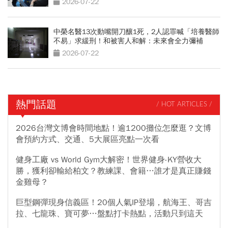
2026-07-22
中榮名醫13次動嘴開刀釀1死，2人認罪喊「培養醫師
不易」求緩刑！和被害人和解：未來會全力彌補
2026-07-22
熱門話題
/ HOT ARTICLES /
2026台灣文博會時間地點！逾1200攤位怎麼逛？文博
會預約方式、交通、5大展區亮點一次看
健身工廠 vs World Gym大解密！世界健身-KY營收大
勝，獲利卻輸給柏文？教練課、會籍…誰才是真正賺錢
金雞母？
巨型鋼彈現身信義區！20個人氣IP登場，航海王、哥吉
拉、七龍珠、寶可夢…盤點打卡熱點，活動只到這天