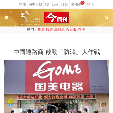
0
熱門：
投資
股票
高股息
金融股
存股
中國通路商 啟動「防鴻」大作戰