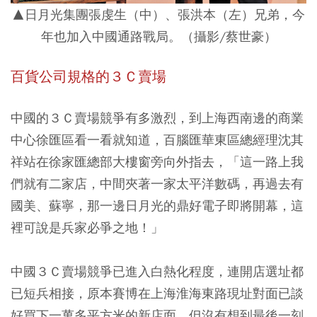
▲日月光集團張虔生（中）、張洪本（左）兄弟，今
年也加入中國通路戰局。（攝影/蔡世豪）
百貨公司規格的３Ｃ賣場
中國的３Ｃ賣場競爭有多激烈，到上海西南邊的商業
中心徐匯區看一看就知道，百腦匯華東區總經理沈其
祥站在徐家匯總部大樓窗旁向外指去，「這一路上我
們就有二家店，中間夾著一家太平洋數碼，再過去有
國美、蘇寧，那一邊日月光的鼎好電子即將開幕，這
裡可說是兵家必爭之地！」
中國３Ｃ賣場競爭已進入白熱化程度，連開店選址都
已短兵相接，原本賽博在上海淮海東路現址對面已談
好買下一萬多平方米的新店面，但沒有想到最後一刻