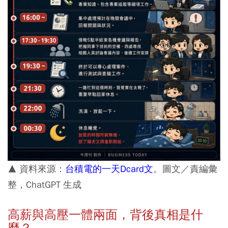
▲ 資料來源：
台積電的一天Dcard文
。圖文／責編彙
整，ChatGPT 生成
高薪與高壓一體兩面，背後真相是什
麼？