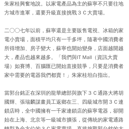
朱家桂興奮地說。以家電產品為主的蘇寧不只要往地
方城市進軍，還要升級直接挑戰３Ｃ大賣場。
二○○七年以前，蘇寧還是主要販售電視、冰箱的家
電小賣場，面積平均只有一千多坪，隨著中國消費者
所得增加、房子變大，蘇寧也開始變身，店面越開越
大，產品也越來越多。「我們與IT Mall（資訊大賣
場）如賽博、百腦匯已開始直接競爭，只要是消費者
家中需要的電器我們都賣！」朱家桂坦白指出。
當郭台銘正在深圳的龍華總部與旗下３Ｃ通路大將胡
國輝、張瑞麟謀畫員工返鄉在三、四級城市開３Ｃ連
鎖店時，全中國擁有一千家連鎖店的蘇寧電器，卻開
始在上海、北京等一級城市擴張，從傳統的家電通路
轉型為全方位的３Ｃ家電賣場，直接挑戰郭台銘的大