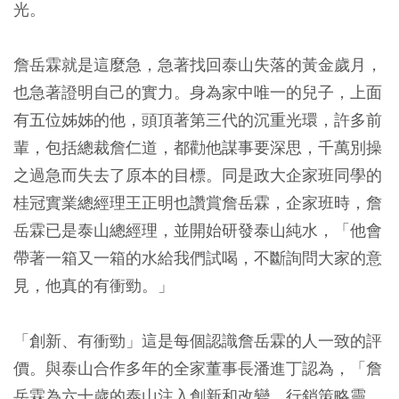
光。
詹岳霖就是這麼急，急著找回泰山失落的黃金歲月，
也急著證明自己的實力。身為家中唯一的兒子，上面
有五位姊姊的他，頭頂著第三代的沉重光環，許多前
輩，包括總裁詹仁道，都勸他謀事要深思，千萬別操
之過急而失去了原本的目標。同是政大企家班同學的
桂冠實業總經理王正明也讚賞詹岳霖，企家班時，詹
岳霖已是泰山總經理，並開始研發泰山純水，「他會
帶著一箱又一箱的水給我們試喝，不斷詢問大家的意
見，他真的有衝勁。」
「創新、有衝勁」這是每個認識詹岳霖的人一致的評
價。與泰山合作多年的全家董事長潘進丁認為，「詹
岳霖為六十歲的泰山注入創新和改變，行銷策略靈