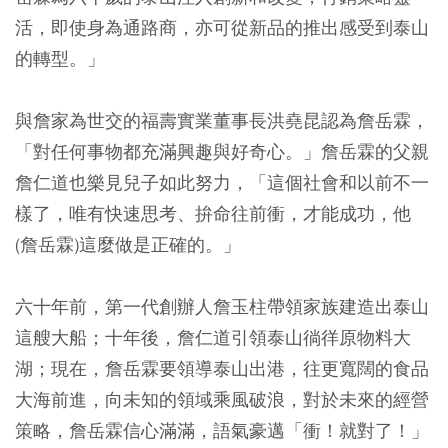
活，即使身為通路商，亦可從新品的推出感受到泰山
的轉型。」
與詹家為世交的福壽實業董事長洪堯昆認為詹岳霖，
「對任何事物都充滿興趣與好奇心。」詹岳霖的父親
詹仁道也樂見兒子如此努力，「這個社會和以前不一
樣了，唯有快速思考、拚命往前衝，才能成功，他
(詹岳霖)這麼做是正確的。」
六十年前，第一代創辦人詹玉柱帶領家族建造出泰山
這艘大船；十年後，詹仁道引領泰山徜徉原物料大
湖；現在，詹岳霖要領導泰山出港，往更寬闊的食品
大海前進，向未知的領域乘風破浪，對於未來的經營
策略，詹岳霖信心滿滿，語氣豪邁「衝！就對了！」