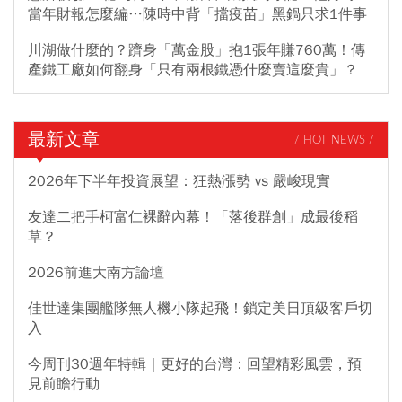
當年財報怎麼編…陳時中背「擋疫苗」黑鍋只求1件事
川湖做什麼的？躋身「萬金股」抱1張年賺760萬！傳
產鐵工廠如何翻身「只有兩根鐵憑什麼賣這麼貴」？
最新文章
/ HOT NEWS /
2026年下半年投資展望：狂熱漲勢 vs 嚴峻現實
友達二把手柯富仁裸辭內幕！「落後群創」成最後稻
草？
2026前進大南方論壇
佳世達集團艦隊無人機小隊起飛！鎖定美日頂級客戶切
入
今周刊30週年特輯｜更好的台灣：回望精彩風雲，預
見前瞻行動