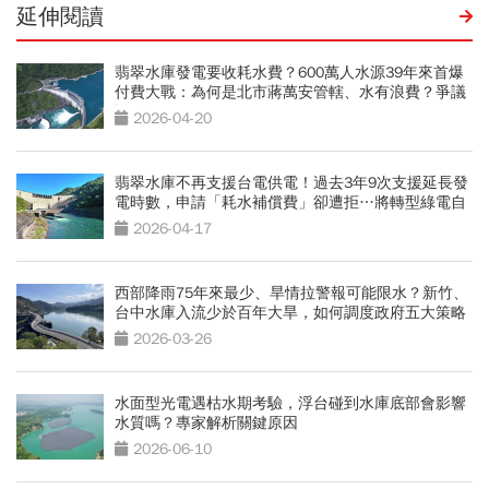
延伸閱讀
翡翠水庫發電要收耗水費？600萬人水源39年來首爆
付費大戰：為何是北市蔣萬安管轄、水有浪費？爭議
懶人包
2026-04-20
翡翠水庫不再支援台電供電！過去3年9次支援延長發
電時數，申請「耗水補償費」卻遭拒…將轉型綠電自
售
2026-04-17
西部降雨75年來最少、旱情拉警報可能限水？新竹、
台中水庫入流少於百年大旱，如何調度政府五大策略
2026-03-26
水面型光電遇枯水期考驗，浮台碰到水庫底部會影響
水質嗎？專家解析關鍵原因
2026-06-10