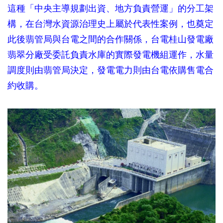
這種「中央主導規劃出資、地方負責營運」的分工架
構，在台灣水資源治理史上屬於代表性案例，也奠定
此後翡管局與台電之間的合作關係，台電桂山發電廠
翡翠分廠受委託負責水庫的實際發電機組運作，水量
調度則由翡管局決定，發電電力則由台電依購售電合
約收購。