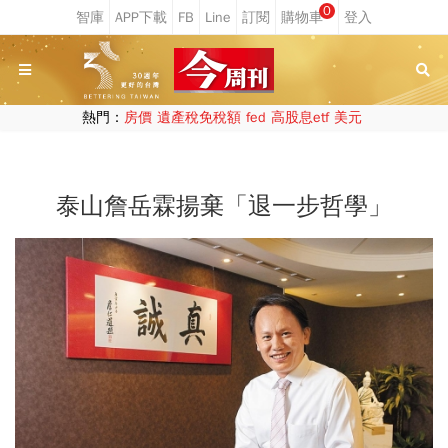
0
熱門：
房價
遺產稅免稅額
fed
高股息etf
美元
泰山詹岳霖揚棄「退一步哲學」