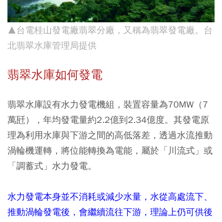
▲台電桂山發電廠翡翠分廠，又稱為翡翠發電廠。台
北翡翠水庫管理局提供
翡翠水庫如何發電
翡翠水庫設有水力發電機組，裝置容量為70MW（7
萬瓩），年均發電量約2.2億到2.34億度。其發電原
理為利用水庫與下游之間的高低落差，透過水流推動
渦輪機運轉，將位能轉換為電能，屬於「川流式」或
「調蓄式」水力發電。
水力發電本身並不消耗或減少水量，水從高處流下、
推動渦輪發電後，會繼續流往下游，理論上仍可供後