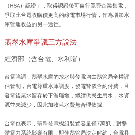
（HSA）認證」，取得認證後可自行覓尋企業售電，
爭取比台電收購價更高的綠電市場行情，作為增加水
庫營運收益的另一途徑。
翡翠水庫爭議三方說法
經濟部（含台電、水利署）
台電強調，翡翠水庫的放水與發電均由翡管局全權評
估管制，台電尊重水庫調度，發電皆依合約付費，且
發電後尾水留存於下游壩堰，繼續供民生用水，水資
源並未減少，因此加收耗水費無合理依據。
台電也表示，翡翠發電機組裝置容量僅7萬瓩，對整
體電力系統影響有限，即使翡管局決定解約，台電具