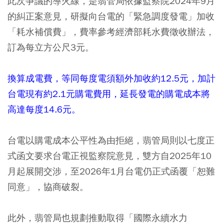
此次爭議的導火線，是翡管局依據監察院2024年9月
的糾正案意見，研擬向台電的「緊急調度發電」加收
「耗水補償費」，費率參考經濟部耗水費徵收辦法，
訂為每立方公尺3元。
換算成電費，等同每度電須額外加收約12.5元，加計
台電現有約2.1元購電費用，延長發電的購電成本將
高達每度14.6元。
台電以購電成本公平性為由拒絕，翡管局則以七度正
式函文要求台電正視監察院意見，雙方自2025年10
月起展開交涉，至2026年1月台電仍正式函覆「恕難
同意」，協商破裂。
此外，翡管局也規劃推動取得「國際永續水力