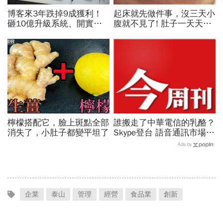
博客來3年跌掉9成獲利！
起床就先做件事，沒三天小
砸10億升級系統、開實體
腹就不見了! 肚子一天天變
店，空有千萬流量卻難變
小！
現...網路書店老大哥怎麼
PR
了？
檸檬搭配它，臉上斑點全部
誰搬走了中華電信的乳酪？
消失了，小肚子都變平坦了
Skype登台 語音通訊市場大
洗牌 P.74
Ads by
企業
泰山
管理
經營
食品業
創新