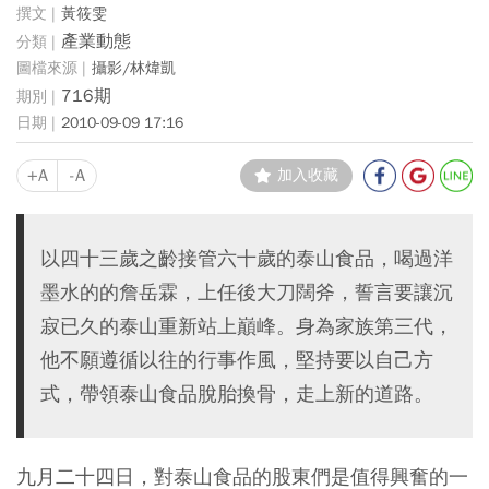
黃筱雯
產業動態
攝影/林煒凱
716期
2010-09-09 17:16
+A
-A
加入收藏
以四十三歲之齡接管六十歲的泰山食品，喝過洋
墨水的的詹岳霖，上任後大刀闊斧，誓言要讓沉
寂已久的泰山重新站上巔峰。身為家族第三代，
他不願遵循以往的行事作風，堅持要以自己方
式，帶領泰山食品脫胎換骨，走上新的道路。
九月二十四日，對泰山食品的股東們是值得興奮的一