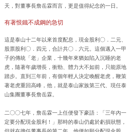
天，對董事長詹岳霖而言，更是值得紀念的一日。
有著恨鐵不成鋼的急切
這是泰山十二年以來首度配息，現金股利○．二元、
股票股利○．四元，合計共○．六元。這個邁入一甲
子的傳統「老」企業，十幾年來猶如陷入沉睡的老
虎，隨著年歲增長，衝勁、體力大不如前，只能原地
踏步。直到三年前，有個年輕人決定喚醒老虎，鞭策
著老虎重回高峰，他，就是泰山家族第三代、現任泰
山集團董事長詹岳霖。
二○○七年，詹岳霖一上任便發下豪語：「三年內一
定要分配現金股利！」那時的泰山仍處於虧損狀態，
但就在擔任董事長的第二年，他便如願分配現金股