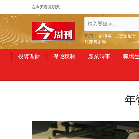
在今天看見明天
熱門：
台積電
兆豐金配息
航運股走勢
投資理財
保險稅制
產業時事
職場
年