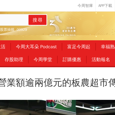
搜尋
股票抽籤
00929
生活
今周大耳朵 Podcast
富足今周起
幸福熟
存股助理
今周學堂
訂購優惠
活動報名
營業額逾兩億元的板農超市