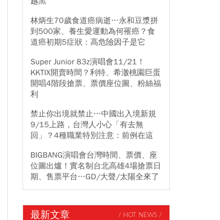
越黑
林炳生70歲食道癌病逝…永和豆漿拼
到500家、養生愛運動為何罹癌？食
道癌初期5症狀：高危險因子是它
Super Junior 83z演唱會11/21！
KKTIX開賣時間？利特、希澈桃園巨蛋
開唱4階段搶票、票價座位圖、粉絲福
利
禁止你出境就禁止…中國出入境新規
9/15上路，台灣人小心「有去無
回」？4種職業特別注意：前例在這
BIGBANG演唱會台灣時間、票價、座
位圖出爐！實名制台北高雄4場搶票日
期、售票平台…GD/大聲/太陽全來了
最新文章
/ HOT NEWS /