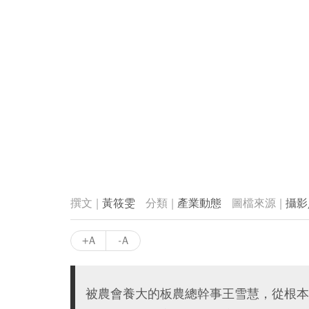
黃筱雯
產業動態
攝影
+A
-A
被農會養大的板農總幹事王雪慧，從根本