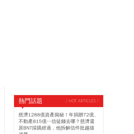
熱門話題
/ HOT ARTICLES /
慈濟1288億資產揭秘！年捐贈72億、
不動產815億…信徒錢去哪？慈濟還
原BNT採購經過，他拆解信件批越描