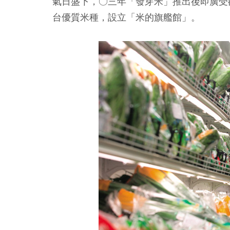
氣日盛下，○三年「發芽米」推出後即廣受
台優質米種，設立「米的旗艦館」。