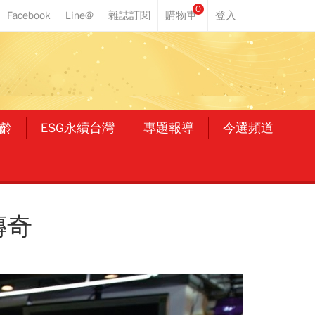
0
齡
ESG永續台灣
專題報導
今選頻道
傳奇