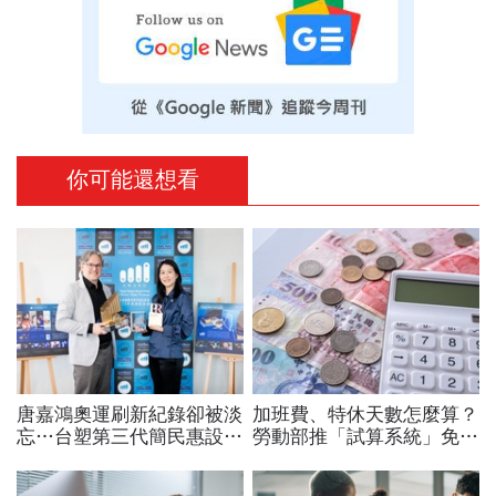
你可能還想看
唐嘉鴻奧運刷新紀錄卻被淡
加班費、特休天數怎麼算？
忘…台塑第三代簡民惠設台
勞動部推「試算系統」免代
灣首座「創紀錄獎」：不是
公式一鍵就能算，連勞退、
只有金牌才值得掌聲
資遣費都能查