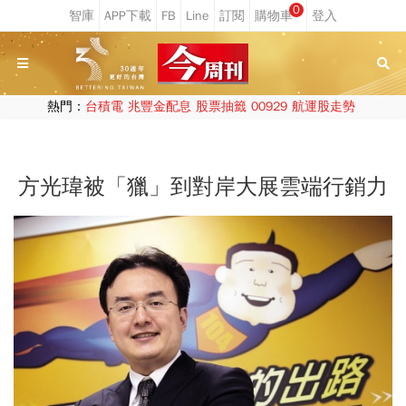
0
熱門：
台積電
兆豐金配息
股票抽籤
00929
航運股走勢
方光瑋被「獵」到對岸大展雲端行銷力