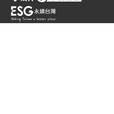
榮獲金鼎獎特惠！每期27.8元起，8/31止！
服務電話:(02)2581-6196 按 1
30年房貸終於還完，65歲退休夫妻為何忍痛賣
背負1200億負債也不怕！從力捷、力晶到
房？「55坪透天厝只剩打掃拔草」晚年才懂：房
力積電，黃崇仁如何在「記憶體地獄」九
服務時間:週一至週五09:00~12:00；13:30~18:00
子不是越大越幸福
死一生？
傳真電話:(02)2531-6438
服務信箱:cc@btnet.com.tw
地址:台灣臺北市中山區南京東路1段96號4、6、8樓