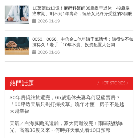
10萬滾出10億！麻醉科醫師38歲提早退休，49歲腸
癌末期、剩不到1年壽命，留給女兒終身受益的3個股
票投資技巧
2026-01-19
0050、0056、中信金...他年賺千萬體悟：賺得快不如
撐得久！老手「10年不賣」投資配置大公開
2026-01-16
熱門話題
/ HOT STORIES /
30年房貸終於還完，65歲退休夫妻為何忍痛賣房？
「55坪透天厝只剩打掃拔草」晚年才懂：房子不是越
大越幸福
天氣／白海豚颱風遠離，豪大雨還沒完！雨區熱點曝
光、高溫36度又來…何時好天氣先看10日預報