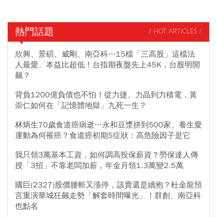
熱門話題
/ HOT ARTICLES /
欣興、景碩、威剛、南亞科…15檔「三高股」這檔法
人最愛、本益比超低！台指期夜盤先上45K，台股明開
飆？
背負1200億負債也不怕！從力捷、力晶到力積電，黃
崇仁如何在「記憶體地獄」九死一生？
林炳生70歲食道癌病逝…永和豆漿拼到500家、養生愛
運動為何罹癌？食道癌初期5症狀：高危險因子是它
我只領3萬基本工資，如何調高投保薪資？勞保達人傳
授「3招」不靠老闆加薪，年金月領1.3萬變2.5萬
國巨(2327)股價腰斬又漲停，該賣還是續抱？杜金龍預
言重演華城狂飆走勢「解套時間曝光」！群創、南亞科
也點名