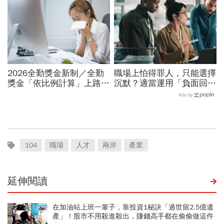
2026全勤獎金新制／全勤
職場上怕得罪人，只能選擇
獎金「依比例計算」上路！
沉默？適當運用「負面回
請1天假扣多少？請病假怎
饋」，比忍耐更有效！
Ads by
麼扣薪？計算公式一次看
104
職場
人才
兩岸
產業
延伸閱讀
在加油站上班一輩子，靠投資1秘訣「過世留2.5億遺
產」！股市不用殺進殺出，賺錢高手都在偷偷做這件