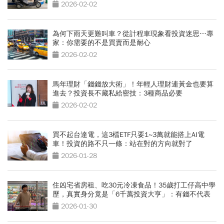
事
2026-02-02
為何下雨天更難叫車？從計程車現象看投資迷思…專
家：你需要的不是買賣而是耐心
2026-02-02
馬年理財「錢錢放大術」！年輕人理財連黃金也要算
進去？投資長不藏私給密技：3種商品必要
2026-02-02
買不起台達電，這3檔ETF只要1~3萬就能搭上AI電
車！投資的路不只一條：站在對的方向就對了
2026-01-28
住凶宅省房租、吃30元冷凍食品！35歲打工仔高中學
歷，真實身分竟是「6千萬投資大亨」：有錢不代表
要奢侈
2026-01-30