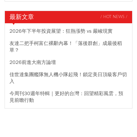
最新文章
/ HOT NEWS /
2026年下半年投資展望：狂熱漲勢 vs 嚴峻現實
友達二把手柯富仁裸辭內幕！「落後群創」成最後稻
草？
2026前進大南方論壇
佳世達集團艦隊無人機小隊起飛！鎖定美日頂級客戶切
入
今周刊30週年特輯｜更好的台灣：回望精彩風雲，預
見前瞻行動