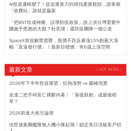
AI投資邏輯變了！從追逐算力到尋找產業瓶頸，誰掌握
「收費站」誰就是贏家
「把BNT吹成神藥、誤導防疫政策」誰上演台灣需要中
國施予恩惠的大戲？杜奕瑾：還防疫團隊一個公道
SpaceX首批解禁賣壓，股價不跌反暴漲15%創最大漲
幅「直逼發行價」！最新目標價：有6成上漲空間
最新文章
/ HOT NEWS /
2026年下半年投資展望：狂熱漲勢 vs 嚴峻現實
友達二把手柯富仁裸辭內幕！「落後群創」成最後稻
草？
2026前進大南方論壇
佳世達集團艦隊無人機小隊起飛！鎖定美日頂級客戶切