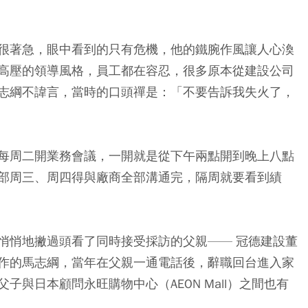
很著急，眼中看到的只有危機，他的鐵腕作風讓人心渙
高壓的領導風格，員工都在容忍，很多原本從建設公司
志綱不諱言，當時的口頭禪是：「不要告訴我失火了，
每周二開業務會議，一開就是從下午兩點開到晚上八點
部周三、周四得與廠商全部溝通完，隔周就要看到績
悄悄地撇過頭看了同時接受採訪的父親—— 冠德建設董
作的馬志綱，當年在父親一通電話後，辭職回台進入家
與日本顧問永旺購物中心（AEON Mall）之間也有