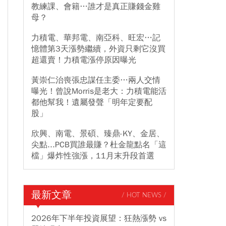
教練課、會籍…誰才是真正賺錢金雞
母？
力積電、華邦電、南亞科、旺宏…記
憶體第3天漲勢繼續，外資只剩它沒買
超還賣！力積電漲停原因曝光
黃崇仁治喪張忠謀任主委…兩人交情
曝光！曾說Morris是老大：力積電能活
都他幫我！遺屬發聲「明年定要配
股」
欣興、南電、景碩、臻鼎-KY、金居、
尖點...PCB買誰最賺？杜金龍點名「這
檔」爆炸性強漲，11月末升段首選
最新文章
/ HOT NEWS /
2026年下半年投資展望：狂熱漲勢 vs