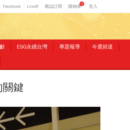
0
齡
ESG永續台灣
專題報導
今選頻道
的關鍵