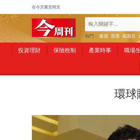
在今天看見明天
熱門：
投資
股票
高股息
投資理財
保險稅制
產業時事
職場
環球