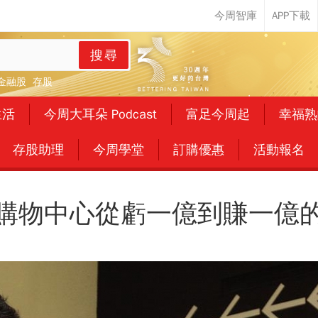
搜尋
金融股
存股
生活
今周大耳朵 Podcast
富足今周起
幸福熟
存股助理
今周學堂
訂購優惠
活動報名
購物中心從虧一億到賺一億