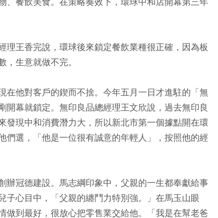
物、餐飲美食。在策略奏效下，環球中和店開幕第三年
經理王香完說，環球後來鎖定餐飲業種很正確，因為板
數，生意就做不完。
現在他對客戶的鍥而不捨。今年五月一日才進駐的「無
剛開幕就鎖定。無印良品總經理王文欣說，過去無印良
來發現中和消費潛力大，所以新北市第一個據點開在環
他們選，「他是一位很有誠意的年輕人」，按照他的經
創辦冠德建設。馬志綱印象中，父親的一生都奉獻給事
兒子心目中，「父親的纏鬥力特別強。」在馬玉山眼
情做到最好，很放心把零售業交給他。「我是在幫老爸