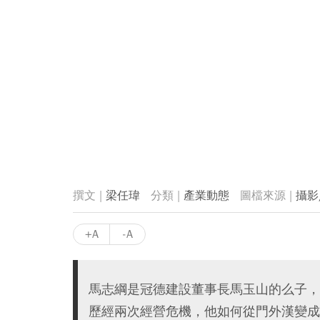
梁任瑋
產業動態
攝影
+A
-A
馬志綱是冠德建設董事長馬玉山的么子，
歷經兩次經營危機，他如何從門外漢變成