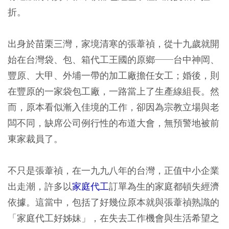
折。
出身於苗栗三灣，家境清寒的張葦禎，從十九歲就開
始在台灣袋、包、箱代工王國的原鄉──台中神岡、
豐原、大甲、外埔一帶的加工廠擔任女工；婚後，則
在豐原的一家袋包工廠，一路當上了生產線組長。然
而，原本看似漸入佳境的工作，卻因為宗教立場與老
闆不同，缺席公司例行性的布道大會，無預警地被前
東家裁員了。
不只是張葦禎，在一九九八年的台灣，正值中小企業
出走潮，許多以
家庭代工
訂單為生的家庭都頓失經濟
依據。這當中，包括了好幾位原本就與張葦禎熟識的
「家庭代工好姊妹」，在失去工作機會與生活希望之