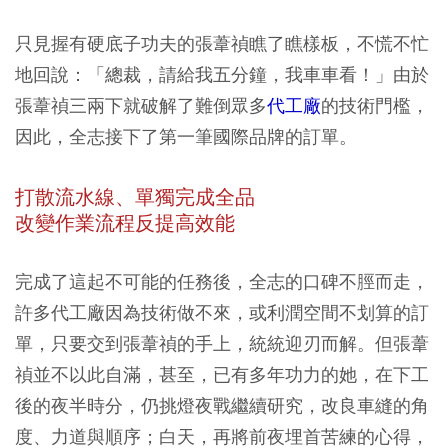
只見握有硬底子功夫的張葦禎瞧了瞧樣板，不慌不忙
地回說：「總裁，請給我五分鐘，我車車看！」由於
張葦禎三兩下就破解了難倒眾多
代工廠
的技術門檻，
因此，全志接下了第一筆國際品牌的訂單。
打散流水線、單獨完成全品
改變作業流程反提高效能
完成了這起不可能的任務後，全志的口碑不脛而走，
許多代工廠因為技術做不來，或利潤空間不划算的訂
單，只要交到張葦禎的手上，統統迎刃而解。但張葦
禎並不以此自滿，甚至，已有多年功力的她，在下工
後的夜半時分，仍挑燈夜戰繼續研究，改良車縫的角
度、力道與順序；白天，再將前夜埋首苦練的心得，