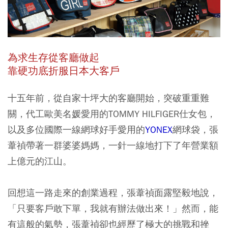
為求生存從客廳做起
靠硬功底折服日本大客戶
十五年前，從自家十坪大的客廳開始，突破重重難
關，代工歐美名媛愛用的TOMMY HILFIGER仕女包，
以及多位國際一線網球好手愛用的
YONEX
網球袋，張
葦禎帶著一群婆婆媽媽，一針一線地打下了年營業額
上億元的江山。
回想這一路走來的創業過程，張葦禎面露堅毅地說，
「只要客戶敢下單，我就有辦法做出來！」然而，能
有這般的氣勢，張葦禎卻也經歷了極大的挑戰和挫