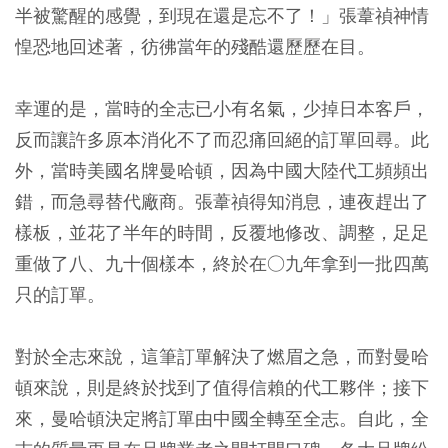
半被驚醒的感覺，到現在還是忘不了！」張葦禎神情
惶恐地回述著，彷彿當年的殘酷還歷歷在目。
幸運的是，當時的全志已小有名氣，少掉日本客戶，
反而讓許多原本消化不了而忍痛回絕的訂單回尋。此
外，當時美國名牌曼哈頓，因為中國大陸代工頻頻出
錯，而急尋替代廠商。張葦禎得知消息，連夜趕出了
樣板，並花了半年的時間，反覆地修改、調整，足足
重做了八、九十個樣本，終於在○九年拿到一批四萬
只的訂單。
對於全志來說，這筆訂單解決了燃眉之急，而對曼哈
頓來說，則是終於找到了值得信賴的代工夥伴；接下
來，曼哈頓決定將訂單由中國全轉至全志。自此，全