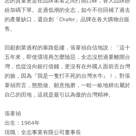
志的質量更是在品牌業者之間打開口碑，各大品牌紛
紛加碼下單。走過低潮的全志，如今不但回補了過去
的產量缺口，還自創「Chafer」品牌在各大購物台販
售。
回顧創業過程的蓽路藍縷，張葦禎自信地說：「這十
五年來，即使環境再怎麼險惡，全志沒想過要離開台
灣，也從沒向銀行借錢，更沒有在外國人面前丟台灣
的臉，因為『我是一隻打不死的台灣水牛』！」對張
葦禎而言，憨憨做、願意拖磨，一畦一畝地耕出屬於
自己的田地，這就是最引以為傲的台灣精神。
張葦禎
出生：1964年
現職：全志事業有限公司董事長