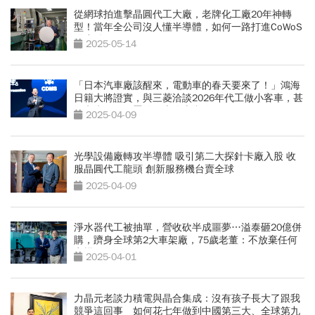
從網球拍進擊晶圓代工大廠，老牌化工廠20年神轉
型！當年全公司沒人懂半導體，如何一路打進CoWoS
供應鏈？
2025-05-14
「日本汽車廠該醒來，電動車的春天要來了！」鴻海
日籍大將證實，與三菱洽談2026年代工做小客車，甚
至考慮買下閒置的日本汽車產線
2025-04-09
光學設備廠轉攻半導體 吸引第二大探針卡廠入股 收
服晶圓代工龍頭 創新服務機台賣全球
2025-04-09
淨水器代工被抽單，營收砍半成噩夢…溢泰砸20億併
購，躋身全球第2大車架廠，75歲老董：不放棄任何
商機
2025-04-01
力晶元老談力積電與晶合集成：沒有孩子長大了跟我
競爭這回事 如何花七年做到中國第三大、全球第九