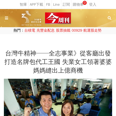
0
熱門：
台積電
兆豐金配息
股票抽籤
00929
航運股走勢
台灣牛精神──全志事業》從客廳出發
打造名牌包代工王國 失業女工領著婆婆
媽媽縫出上億商機