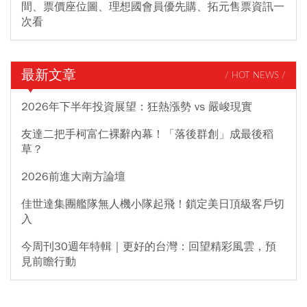
間、票價座位圖、理想國會員優先購、拓元售票資訊一
次看
最新文章
/ HOT NEWS /
2026年下半年投資展望：狂熱漲勢 vs 嚴峻現實
友達二把手柯富仁裸辭內幕！「落後群創」成最後稻
草？
2026前進大南方論壇
佳世達集團艦隊無人機小隊起飛！鎖定美日頂級客戶切
入
今周刊30週年特輯｜更好的台灣：回望精彩風雲，預
見前瞻行動