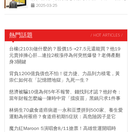
大晶圓代工廠？
2025-03-25
熱門話題
/ HOT ARTICLES /
台橡(2103)做什麼的？股價15➝27.5元還能買？他19
元賣掉捶心肝...連拉2根漲停為何突然爆發？老傳產翻
身3關鍵
背負1200億負債也不怕！從力捷、力晶到力積電，黃
崇仁如何在「記憶體地獄」九死一生？
慈濟被騙10億為何5年不報警、錢找到才認？他好奇：
當年財報怎麼編…陳時中背「擋疫苗」黑鍋只求1件事
林炳生70歲食道癌病逝…永和豆漿拼到500家、養生愛
運動為何罹癌？食道癌初期5症狀：高危險因子是它
魔力紅Maroon 5演唱會8/11搶票！高雄世運開唱時