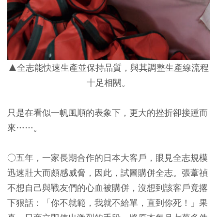
▲全志能快速生產並保持品質，與其調整生產線流程
十足相關。
只是在看似一帆風順的表象下，更大的挫折卻接踵而
來……。
○五年，一家長期合作的日本大客戶，眼見全志規模
迅速壯大而頗感威脅，因此，試圖購併全志。張葦禎
不想自己與戰友們的心血被購併，沒想到該客戶竟撂
下狠話：「你不就範，我就不給單，直到你死！」果