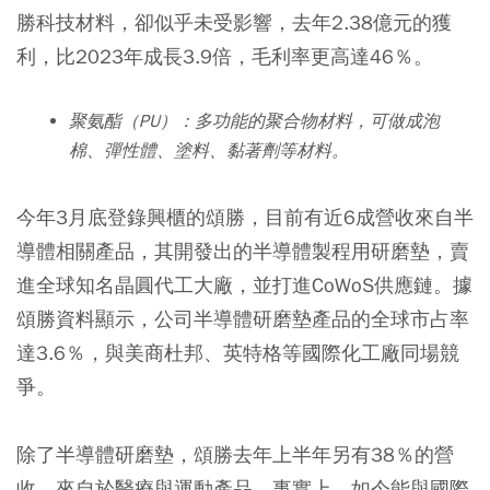
勝科技材料，卻似乎未受影響，去年2.38億元的獲
利，比2023年成長3.9倍，毛利率更高達46％。
聚氨酯（PU）：多功能的聚合物材料，可做成泡
棉、彈性體、塗料、黏著劑等材料。
今年3月底登錄興櫃的頌勝，目前有近6成營收來自半
導體相關產品，其開發出的半導體製程用研磨墊，賣
進全球知名晶圓代工大廠，並打進CoWoS供應鏈。據
頌勝資料顯示，公司半導體研磨墊產品的全球市占率
達3.6％，與美商杜邦、英特格等國際化工廠同場競
爭。
除了半導體研磨墊，頌勝去年上半年另有38％的營
收，來自於醫療與運動產品。事實上，如今能與國際