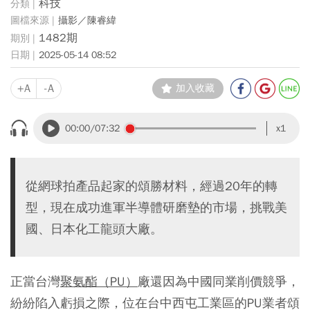
科技
攝影／陳睿緯
1482期
2025-05-14 08:52
+A
-A
加入收藏
00:00
/07:32
x1
從網球拍產品起家的頌勝材料，經過20年的轉
型，現在成功進軍半導體研磨墊的市場，挑戰美
國、日本化工龍頭大廠。
正當台灣
聚氨酯（PU）
廠還因為中國同業削價競爭，
紛紛陷入虧損之際，位在台中西屯工業區的PU業者頌