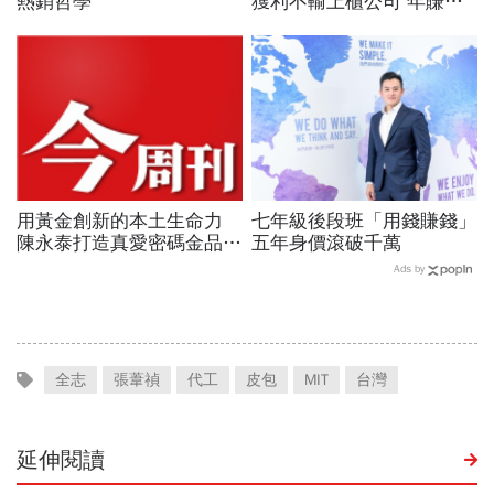
熱銷哲學
獲利不輸上櫃公司 年賺一
百億！揭祕和泰「賣車幫」
驚人財力
用黃金創新的本土生命力
七年級後段班「用錢賺錢」
陳永泰打造真愛密碼金品牌
五年身價滾破千萬
P.92
Ads by
全志
張葦禎
代工
皮包
MIT
台灣
延伸閱讀