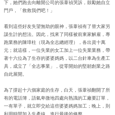
下，她們跑去向離開公司的張葦禎哭訴，鼓勵她自立
門戶，「救救我們吧！」
看到這些好友失望無助的眼神，張葦禎有了替大家另
謀生計的想法。因此，找來了同樣被前東家解雇，專
跑業務的陳璋柱（現為全志總經理），各出資十萬
元；就這樣，一位失業的女工加上一位失業業務，帶
著十六位為了生存的婆婆媽媽，以二台針車為生產工
具，成立了「全志事業」，從零開始的堅韌創業之路
自此展開。
為了撐起十六個家庭的生存，白天，張葦禎翻開了所
有的電話簿，語氣卑微地四處向熟識的工廠要訂單，
一有單子，就立即交給這些婆婆媽媽加工；晚上，則
利用時間加入生產線，進行最後的修整。