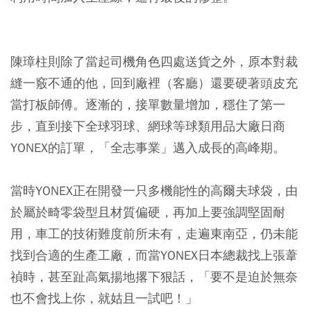
陳璋柱則除了當起司機角色四處送貨之外，原本對裁
縫一竅不通的他，回到廠裡（客廳）還要硬著頭皮充
當打板師傅。逐漸的，接單數量增加，穩住了第一
步，直到接下全球羽球、網球等球類用品大廠日商
YONEX的訂單，「全志事業」邁入成長的高峰期。
當時YONEX正在開發一只多機能性的高爾夫球袋，由
於屬於畸零袋型且材質偏硬，再加上要強調堅固耐
用，車工的技術難度前所未有，走遍東南亞，仍未能
找到合適的生產工廠，而當YONEX日本總裁找上張葦
禎時，甚至趾高氣揚地撂下狠話，「要不是迫於無奈
也不會找上你，就姑且一試吧！」