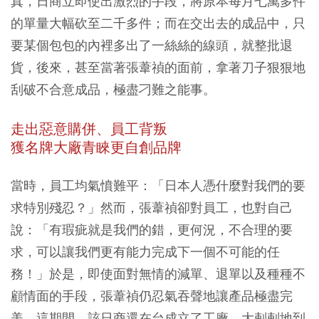
真，日商立即使出激烈的手段，將原本每月七萬多件
的單量大幅砍至二千多件；而在交出去的成品中，只
要某個包包的內裡多出了一絲絲的線頭，就整批退
貨，後來，甚至當著張葦禎的面前，拿著刀子狠狠地
刮破不合意成品，極盡刁難之能事。
走出惡意購併、員工背叛
獲名牌大廠青睞更自創品牌
當時，員工均氣憤難平：「日本人憑什麼對我們的要
求特別殘忍？」然而，張葦禎卻對員工，也對自己
說：「有瑕疵就是我們的錯，更何況，不合理的要
求，可以讓我們更有能力完成下一個不可能的任
務！」於是，即使面對無情的減單、退單以及種種不
顧情面的手段，張葦禎仍忍氣吞聲地讓產品極盡完
美。這期間，該日商還在台成立了工廠，大剌剌地到