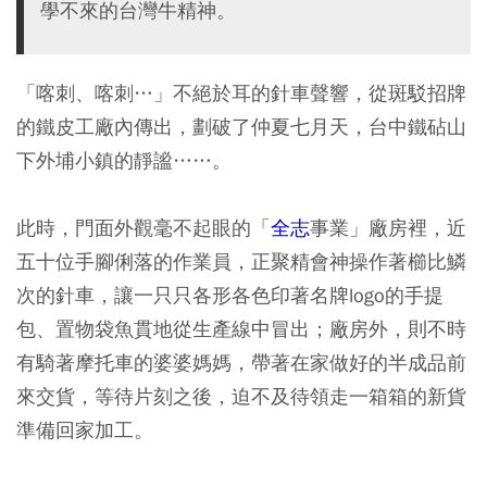
學不來的台灣牛精神。
「喀刺、喀刺…」不絕於耳的針車聲響，從斑駁招牌
的鐵皮工廠內傳出，劃破了仲夏七月天，台中鐵砧山
下外埔小鎮的靜謐……。
此時，門面外觀毫不起眼的「
全志
事業」廠房裡，近
五十位手腳俐落的作業員，正聚精會神操作著櫛比鱗
次的針車，讓一只只各形各色印著名牌logo的手提
包、置物袋魚貫地從生產線中冒出；廠房外，則不時
有騎著摩托車的婆婆媽媽，帶著在家做好的半成品前
來交貨，等待片刻之後，迫不及待領走一箱箱的新貨
準備回家加工。