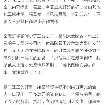
全志內部挖角，甚至，拿著全志打好的樣，交由其他
代工廠生產。張葦禎一直忍氣吞聲，直到○八年，不
得以只好與日商結束合作關係。
全廠訂單頓時少了三分之二，產能大量閒置，雪上加
霜的是，當時公司內一位高階員工趁危急之際自立門
戶，某大客戶在被瞞騙下，誤以為是全志的分公司而
轉單到此一員工的新廠，「那位員工在最潦倒時，我
請他來上班，怎麼也想不到，『養老鼠咬布袋』的
事，竟讓我遇上了！」
接二連三的打擊，讓當時資本額不到兩百萬元的全
志，出現了一千多萬元的資金缺口。「當時的我，給
了今天的薪水、貨款，立刻得著急明天支出，那種夜