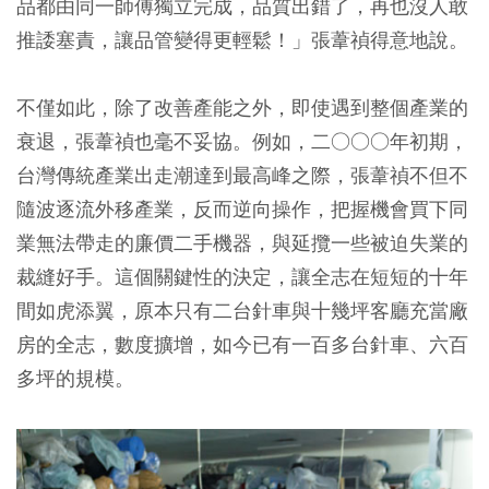
品都由同一師傅獨立完成，品質出錯了，再也沒人敢
推諉塞責，讓品管變得更輕鬆！」張葦禎得意地說。
不僅如此，除了改善產能之外，即使遇到整個產業的
衰退，張葦禎也毫不妥協。例如，二○○○年初期，
台灣傳統產業出走潮達到最高峰之際，張葦禎不但不
隨波逐流外移產業，反而逆向操作，把握機會買下同
業無法帶走的廉價二手機器，與延攬一些被迫失業的
裁縫好手。這個關鍵性的決定，讓全志在短短的十年
間如虎添翼，原本只有二台針車與十幾坪客廳充當廠
房的全志，數度擴增，如今已有一百多台針車、六百
多坪的規模。