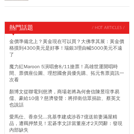
熱門話題
/ HOT ARTICLES /
金價準備北上？黃金現在可以買？大佛李其展：黃金價
格摸到4300美元是好事！瑞銀3理由喊5000美元不遠
了
魔力紅Maroon 5演唱會8/11搶票！高雄世運開唱時
間、票價座位圖、理想國會員優先購、拓元售票資訊一
次看
顏博文從聯電到慈濟，商場老將為何會信陳昱瑄李易
儒、豪給10億？慈濟發聲：將捍衛信眾捐款、蔡英文
也說話
愛馬仕、香奈兒...兆基李建成涉吞7億送前妻滿屋精
品，遭羈押禁見！宏碁李文詳當董座才2天閃辭：發現
內部缺失