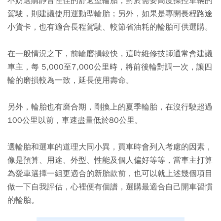
不妨選購靜音性佳的舒適型輪胎；對於需要高度操控車輛的
駕駛，則建議使用運動型輪胎；另外，如果是專開長程路途
小貨卡，也有適合長程駕駛、較節省油耗的輪胎可供選購。
在一般情況之下，前輪磨損較快，這時維修技師通常會建議
車主，每 5,000至7,000公里時，將前後輪對調一次，讓四
輪的磨損較為一致，延長使用壽命。
另外，輪胎也有磨合期，剛換上的夏季輪胎，在沒行駛超過
100公里以前，車速盡量低於80公里。
選輪胎和選車的道理大同小異，買車時會列入考慮的因素，
像是預算、用途、外型、性能及個人偏好等等，當車主打算
為愛車選擇一組更適合的新胎款前，也可以就上述幾個項目
做一下自我評估，心裡便有個譜，選購最適合自己開車習慣
的輪胎。