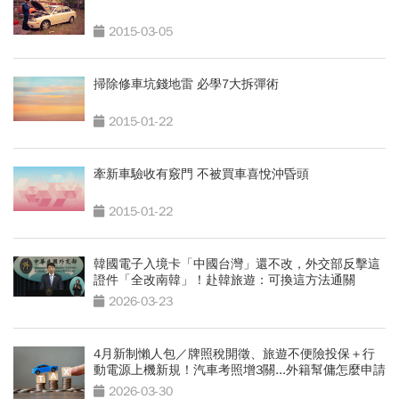
2015-03-05
掃除修車坑錢地雷 必學7大拆彈術
2015-01-22
牽新車驗收有竅門 不被買車喜悅沖昏頭
2015-01-22
韓國電子入境卡「中國台灣」還不改，外交部反擊這
證件「全改南韓」！赴韓旅遊：可換這方法通關
2026-03-23
4月新制懶人包／牌照稅開徵、旅遊不便險投保＋行
動電源上機新規！汽車考照增3關...外籍幫傭怎麼申請
2026-03-30