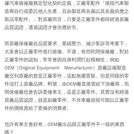
據汽車維修服務定型化契約定義，正廠零配件「係指汽車製
造商自行或委託他人生產，且由製造商名義以其名義供應之
新品零配件。」對原廠而言，只要是正廠零件都得經過原廠
品質認證，通過認證才會供應於市。
而原廠保修廠在品質要求、業績壓力、減少客訴等考量下，
大多會以正廠零件進行維修。不過，有些民間保修廠，對於
正廠零件的認知，常常會因自身利潤打起模糊仗，例如
OEM（Original Equipment Manufacturer）原廠設備製造
廠交到原廠的貨是正廠零件，這點無庸置疑。但是同樣的零
件沒打上原廠品牌、料號，由OEM廠直接賣給下游廠商，民
間保修廠也會告訴委修車主，這是正廠零件。其實沒有經過
原廠品質認證，就是副廠零件。不肖車廠就很可能以正廠零
件的價格賣給了委修的消費者。
也許有車主會好奇，OEM廠出品跟正廠零件不一樣的東西
嗎？