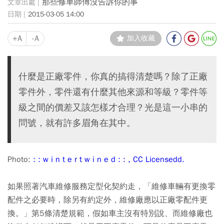
那些修車師傅沒告訴你的事
2015-03-05 14:00
+A
-A
加入收藏
什麼是正廠零件，你真的搞得清楚嗎？除了正廠
零件外，零件還有什麼其他來源和等級？零件等
級之間的價差又該怎樣才合理？光是這一小串的
問號，就有許多眉角在其中。
Photo:
: : w i n t e r t w i n e d : : , CC Licensedd.
如果照著汽車維修服務定型化契約走，「維修車輛有更換零
配件之必要時，除另有約定外，維修廠應以正廠零配件更
換。」第5條清楚規範，假如車主沒有特別說、而維修廠也