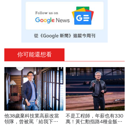
你可能還想看
他38歲棄科技業高薪改當
不是工程師，年薪也有330
領隊，曾被罵「給我下
萬！黃仁勳指路4種金飯
跪」：在台灣很多人怕失
碗：免大學畢、人人有機會