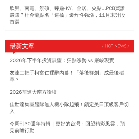
欣興、南電、景碩、臻鼎-KY、金居、尖點...PCB買誰
最賺？杜金龍點名「這檔」爆炸性強漲，11月末升段
首選
最新文章
/ HOT NEWS /
2026年下半年投資展望：狂熱漲勢 vs 嚴峻現實
友達二把手柯富仁裸辭內幕！「落後群創」成最後稻
草？
2026前進大南方論壇
佳世達集團艦隊無人機小隊起飛！鎖定美日頂級客戶切
入
今周刊30週年特輯｜更好的台灣：回望精彩風雲，預
見前瞻行動