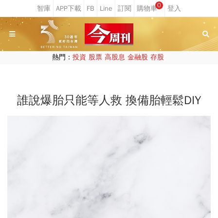
0
熱門：
投資
股票
高股息
金融股
存股
誰說爆胎只能等人救 換備胎輕鬆DIY