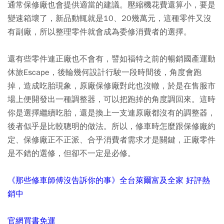
通常保修廠也會提供適當的建議。壓縮機花費還算小，要是
變速箱壞了，新品動輒就是10、20幾萬元，這種零件又沒
有副廠，所以整理零件就會成為委修消費者的選擇。
還有些零件連正廠也不會有，譬如福特之前的暢銷國產運動
休旅Escape，後輪幾何設計行駛一段時間後，角度會跑
掉，造成吃胎現象，原廠保修廠對此也沒轍，於是在售服市
場上便開發出一種調整器，可以把跑掉的角度調回來。這時
你是選擇繼續吃胎，還是換上一支連原廠都沒有的調整器，
後者似乎是比較聰明的做法。所以，修車時怎麼跟保修廠約
定、保修廠正不正派、合乎消費者需求才是關鍵，正廠零件
是不錯的選修，但卻不一定是必修。
《那些修車師傅沒告訴你的事》全台萊爾富及全家 好評熱
銷中
官網買書免運