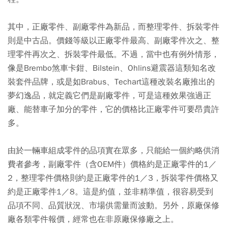
其中，正廠零件、副廠零件為新品，而整理零件、拆裝零件
則是中古品。價錢等級以正廠零件最高、副廠零件次之、整
理零件再次之、拆裝零件最低。不過，當中也有例外情形，
像是Brembo煞車卡鉗、Bilstein、Ohlins避震器這類知名改
裝套件品牌，或是如Brabus、Techart這種改裝名廠推出的
夢幻逸品，就定義它們是副廠零件，可是這種效果強過正
廠、能替車子加分的零件，它的價格比正廠零件可要昂貴許
多。
由於一輛車組成零件的品項實在眾多，只能給一個約略供消
費者參考，副廠零件（含OEM件）價格約是正廠零件的1／
2，整理零件價格則約是正廠零件的1／3，拆裝零件價格又
約是正廠零件1／8。這是約值，並非精準值，很容易受到
品項不同、品質狀況、市場供需量而波動。另外，原廠保修
廠各類零件報價，經常也在非原廠保修廠之上。