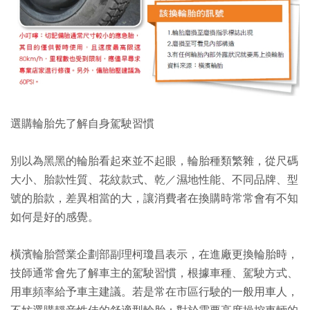
選購輪胎先了解自身駕駛習慣
別以為黑黑的輪胎看起來並不起眼，輪胎種類繁雜，從尺碼
大小、胎款性質、花紋款式、乾／濕地性能、不同品牌、型
號的胎款，差異相當的大，讓消費者在換購時常常會有不知
如何是好的感覺。
橫濱輪胎營業企劃部副理柯瓊昌表示，在進廠更換輪胎時，
技師通常會先了解車主的駕駛習慣，根據車種、駕駛方式、
用車頻率給予車主建議。若是常在市區行駛的一般用車人，