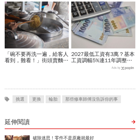
敗，但人要餓死真的不容易
過優渥生活…AI時代搶手職
業曝光
「碗不要再洗一遍，給客人
2027最低工資有3萬？基本
看到，難看！」街頭賣麵
工資調幅5%連11年調整？
30年的攤販父親，用身教
勞方喊話新鮮人起薪、臨時
Ads by
教會我什麼叫「職業道德」
工、接案工作者該照顧
挑選
更換
輪胎
那些修車師傅沒告訴你的事
延伸閱讀
破除迷思！零件不是原廠就最好