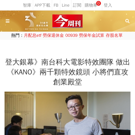
0
熱門：
月配息etf
勞保退休金
00939
勞保年金試算
存股名單
登大銀幕》南台科大電影特效團隊 做出
《KANO》兩千顆特效鏡頭 小將們直攻
創業殿堂