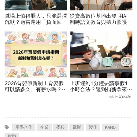
職場上怕得罪人，只能選擇
從寶高數位基地出發 用AI
沉默？適當運用「負面回
翻轉語文教育與聽力照護，
饋」，比忍耐更有效！
科技如何讓世界更平權？
2026育嬰假新制！育嬰假
上班遲到1分鐘要請事假1
可以請多久、有薪水嗎？育
小時合法？遲到扣薪拿來聚
嬰留職停薪津貼申請、準備
餐就OK？法院認證了…遲
Ads by
資料，和舊制差異一次看
到不支薪這樣算
產學合作
企業
學校
電影
製作
KANO
挑戰