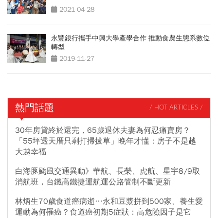
2021-04-28
永豐銀行攜手中興大學產學合作 推動食農生態系數位
轉型
2019-11-27
熱門話題
/ HOT ARTICLES /
30年房貸終於還完，65歲退休夫妻為何忍痛賣房？
「55坪透天厝只剩打掃拔草」晚年才懂：房子不是越
大越幸福
白海豚颱風交通異動》華航、長榮、虎航、星宇8/9取
消航班，台鐵高鐵捷運航運公路管制不斷更新
林炳生70歲食道癌病逝…永和豆漿拼到500家、養生愛
運動為何罹癌？食道癌初期5症狀：高危險因子是它