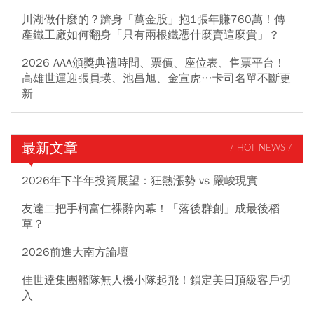
川湖做什麼的？躋身「萬金股」抱1張年賺760萬！傳
產鐵工廠如何翻身「只有兩根鐵憑什麼賣這麼貴」？
2026 AAA頒獎典禮時間、票價、座位表、售票平台！
高雄世運迎張員瑛、池昌旭、金宣虎…卡司名單不斷更
新
最新文章
/ HOT NEWS /
2026年下半年投資展望：狂熱漲勢 vs 嚴峻現實
友達二把手柯富仁裸辭內幕！「落後群創」成最後稻
草？
2026前進大南方論壇
佳世達集團艦隊無人機小隊起飛！鎖定美日頂級客戶切
入