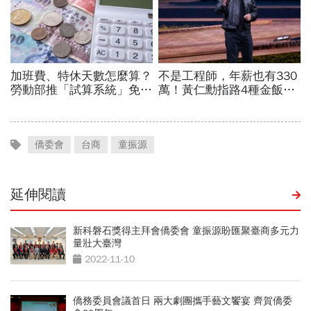
僑委會
台商
童振源
延伸閱讀
新科磐石獎得主拜會僑委會 童振源盼匯聚臺商多元力
量壯大臺灣
2022-11-10
僑務委員會議首日 兩大劇團攜手藝文饗宴 齊賀僑委