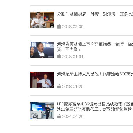
分割FII赴陸掛牌 外資：對鴻海「短多長
2018-02-05
鴻海為何赴陸上市？郭董抱怨：台灣「強
資、弱內資」
2018-01-31
鴻海尾牙主持人又是他！張菲進帳500萬
2018-01-25
LED龍頭富采4.36億元出售晶成微電子設
淡出第三類半導體代工，彭双浪背後算盤
2024-04-26