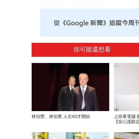
你可能還想看
PR
林伯豐、林伯實 人生60才開始
上班看電腦 
【安心護眼
PR