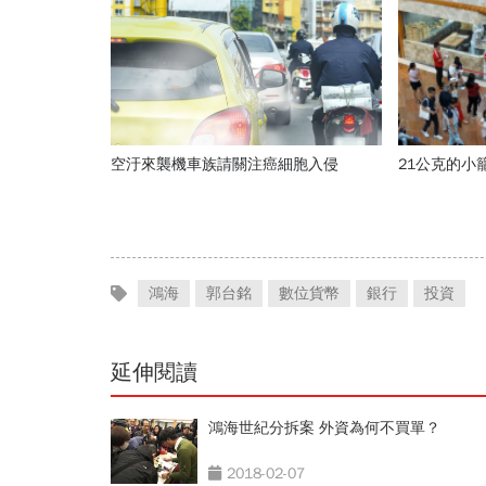
空汙來襲機車族請關注癌細胞入侵
21公克的小
鴻海
郭台銘
數位貨幣
銀行
投資
延伸閱讀
鴻海世紀分拆案 外資為何不買單？
2018-02-07