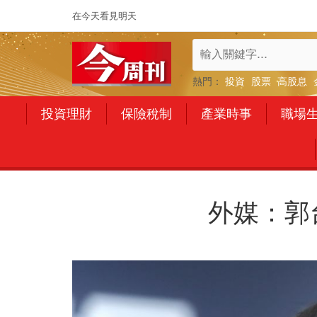
在今天看見明天
熱門：
投資
股票
高股息
投資理財
保險稅制
產業時事
職場
外媒：郭