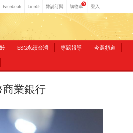
0
齡
ESG永續台灣
專題報導
今選頻道
幣商業銀行