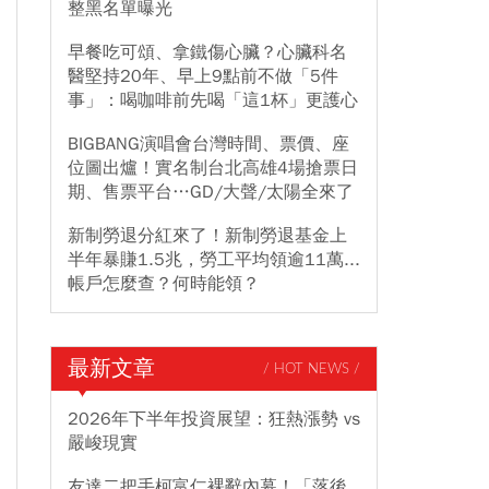
整黑名單曝光
早餐吃可頌、拿鐵傷心臟？心臟科名
醫堅持20年、早上9點前不做「5件
事」：喝咖啡前先喝「這1杯」更護心
BIGBANG演唱會台灣時間、票價、座
位圖出爐！實名制台北高雄4場搶票日
期、售票平台…GD/大聲/太陽全來了
新制勞退分紅來了！新制勞退基金上
半年暴賺1.5兆，勞工平均領逾11萬...
帳戶怎麼查？何時能領？
最新文章
/ HOT NEWS /
2026年下半年投資展望：狂熱漲勢 vs
嚴峻現實
友達二把手柯富仁裸辭內幕！「落後