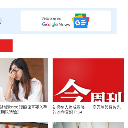
眼睛壓力大 護眼保單要入手
初戀情人終成眷屬──高秀玲與羅智先
定期眼睛險】
的20年苦戀 P.64
PR