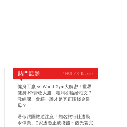
熱門話題
/ HOT ARTICLES /
健身工廠 vs World Gym大解密！世界
健身-KY營收大勝，獲利卻輸給柏文？
教練課、會籍…誰才是真正賺錢金雞
母？
暑假跟團旅遊注意！知名旅行社遭勒
令停業、9家遭廢止或撤照…觀光署完