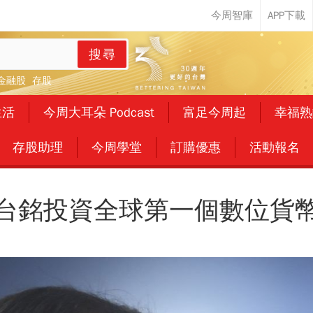
搜尋
金融股
存股
生活
今周大耳朵 Podcast
富足今周起
幸福熟
存股助理
今周學堂
訂購優惠
活動報名
台銘投資全球第一個數位貨