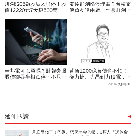
川湖(2059)股后又漲停！股
友達群創漲停理由？台積電
價12220元7天賺530萬…
傳買友達兩廠、比照群創模
平民只能流口水？阮慕驊一
式合作！面板雙虎選誰買？
招教買高價股：照賺30%
杜金龍：2檔都好但我選它
華邦電可以買嗎？財報亮眼
背負1200億負債也不怕！
股價卻吞半根跌停…不只外
從力捷、力晶到力積電，黃
資終結連3買改賣超1.8萬
崇仁如何在「記憶體地獄」
Ads by
張利空，要抱要殺全看2重
九死一生？
點
延伸閱讀
月底發錢了！勞退、勞保年金入帳，6類人「退休金