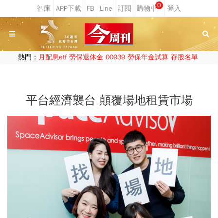
0
熱門：
月配息etf
勞保退休金
00939
勞保年金試算
存股名單
平台經濟襲台 顛覆場地租賃市場