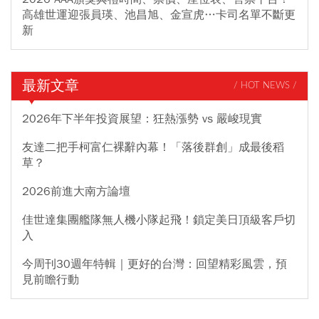
高雄世運迎張員瑛、池昌旭、金宣虎…卡司名單不斷更
新
最新文章
/ HOT NEWS /
2026年下半年投資展望：狂熱漲勢 vs 嚴峻現實
友達二把手柯富仁裸辭內幕！「落後群創」成最後稻
草？
2026前進大南方論壇
佳世達集團艦隊無人機小隊起飛！鎖定美日頂級客戶切
入
今周刊30週年特輯｜更好的台灣：回望精彩風雲，預
見前瞻行動