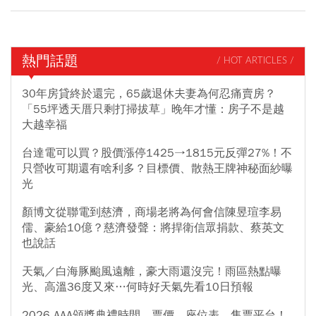
熱門話題
/ HOT ARTICLES /
30年房貸終於還完，65歲退休夫妻為何忍痛賣房？
「55坪透天厝只剩打掃拔草」晚年才懂：房子不是越
大越幸福
台達電可以買？股價漲停1425→1815元反彈27%！不
只營收可期還有啥利多？目標價、散熱王牌神秘面紗曝
光
顏博文從聯電到慈濟，商場老將為何會信陳昱瑄李易
儒、豪給10億？慈濟發聲：將捍衛信眾捐款、蔡英文
也說話
天氣／白海豚颱風遠離，豪大雨還沒完！雨區熱點曝
光、高溫36度又來…何時好天氣先看10日預報
2026 AAA頒獎典禮時間、票價、座位表、售票平台！