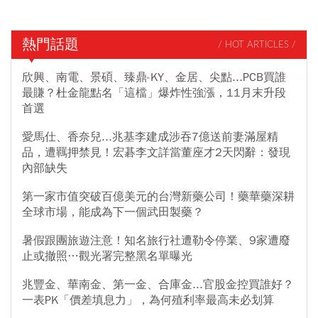
熱門話題
/ HOT ARTICLES /
欣興、南電、景碩、臻鼎-KY、金居、尖點...PCB買誰
最賺？杜金龍點名「這檔」爆炸性強漲，11月末升段
首選
愛馬仕、香奈兒...兆基李建成涉吞7億送前妻滿屋精
品，遭羈押禁見！宏碁李文詳當董座才2天閃辭：發現
內部缺失
第一家市值突破百億美元的台灣新藥公司！藥華藥深耕
全球市場，能成為下一個武田製藥？
暑假跟團旅遊注意！知名旅行社遭勒令停業、9家遭廢
止或撤照…觀光署完整黑名單曝光
兆豐金、華南金、第一金、合庫金...官股金控買誰好？
一表PK「價差填息力」，為何殖利率最高未必划算