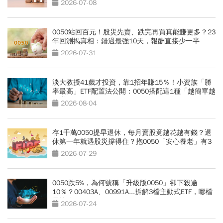
2026-07-08
0050站回百元！股災先賣、跌完再買真能賺更多？23
年回測揭真相：錯過最強10天，報酬直接少一半
2026-07-31
淡大教授41歲才投資，靠1招年賺15％！小資族「勝
率最高」ETF配置法公開：0050搭配這1種「越簡單越
好賺」
2026-08-04
存1千萬0050提早退休，每月賣股竟越花越有錢？退
休第一年就遇股災撐得住？抱0050「安心養老」有3
條件
2026-07-29
0050跌5%，為何號稱「升級版0050」卻下殺逾
10％？00403A、00991A...拆解3檔主動式ETF，哪檔
最抗跌？
2026-07-24