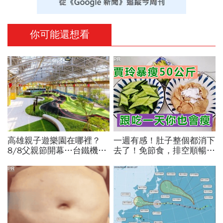
你可能還想看
PR
高雄親子遊樂園在哪裡？
一週有感！肚子整個都消下
8/8父親節開幕…台鐵機廠
去了！免節食，排空順暢就
變身遊樂園，30項設施要
夠
門票嗎？營業時間、交通一
PR
文看