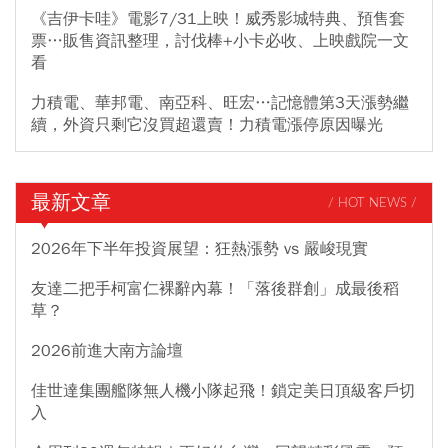
《吉伊卡哇》電影7/31上映！威秀影城特典、預售套
票…販售資訊整理，討伐棒+小卡必收、上映戲院一文
看
力積電、華邦電、南亞科、旺宏…記憶體第3天漲勢繼
續，外資只剩它沒買超還賣！力積電漲停原因曝光
最新文章
/ HOT NEWS /
2026年下半年投資展望：狂熱漲勢 vs 嚴峻現實
友達二把手柯富仁裸辭內幕！「落後群創」成最後稻
草？
2026前進大南方論壇
佳世達集團艦隊無人機小隊起飛！鎖定美日頂級客戶切
入