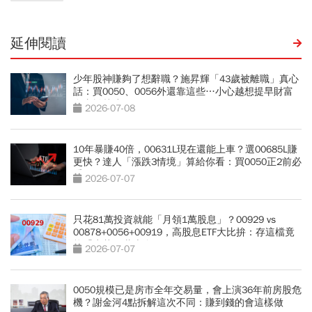
延伸閱讀
少年股神賺夠了想辭職？施昇輝「43歲被離職」真心
話：買0050、0056外還靠這些…小心越想提早財富
自由離越遠
2026-07-08
10年暴賺40倍，00631L現在還能上車？選00685L賺
更快？達人「漲跌3情境」算給你看：買0050正2前必
看
2026-07-07
只花81萬投資就能「月領1萬股息」？00929 vs
00878+0056+00919，高股息ETF大比拚：存這檔竟
能「少花30萬本金」
2026-07-07
0050規模已是房市全年交易量，會上演36年前房股危
機？謝金河4點拆解這次不同：賺到錢的會這樣做