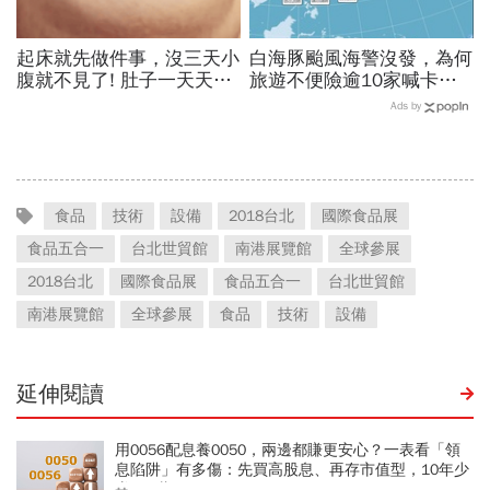
起床就先做件事，沒三天小
白海豚颱風海警沒發，為何
腹就不見了! 肚子一天天變
旅遊不便險逾10家喊卡不
小！
給投保？國泰、富邦、新安
Ads by
東京…暫停受理產險一次看
食品
技術
設備
2018台北
國際食品展
食品五合一
台北世貿館
南港展覽館
全球參展
2018台北
國際食品展
食品五合一
台北世貿館
南港展覽館
全球參展
食品
技術
設備
延伸閱讀
用0056配息養0050，兩邊都賺更安心？一表看「領
息陷阱」有多傷：先買高股息、再存市值型，10年少
賺330萬