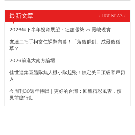
最新文章
/ HOT NEWS /
2026年下半年投資展望：狂熱漲勢 vs 嚴峻現實
友達二把手柯富仁裸辭內幕！「落後群創」成最後稻
草？
2026前進大南方論壇
佳世達集團艦隊無人機小隊起飛！鎖定美日頂級客戶切
入
今周刊30週年特輯｜更好的台灣：回望精彩風雲，預
見前瞻行動