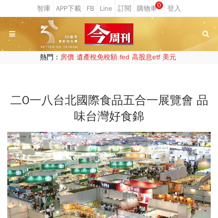
0
熱門：
房價
遺產稅免稅額
fed
高股息etf
美元
二O一八台北國際食品五合一展覽會 品
味台灣好食錦