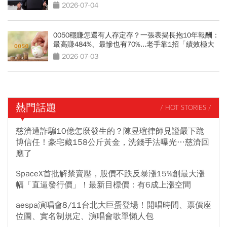
2026-07-04
0050穩賺怎還有人存定存？一張表揭長抱10年報酬：
最高賺484%、最慘也有70%...老手靠1招「績效極大
化」
2026-07-03
熱門話題
/ HOT STORIES /
慈濟遭詐騙10億怎麼發生的？陳昱瑄律師見證嚴下跪
博信任！豪宅藏158公斤黃金，洗錢手法曝光…慈濟回
應了
SpaceX首批解禁賣壓，股價不跌反暴漲15%創最大漲
幅「直逼發行價」！最新目標價：有6成上漲空間
aespa演唱會8/11台北大巨蛋登場！開唱時間、票價座
位圖、實名制規定、演唱會歌單懶人包