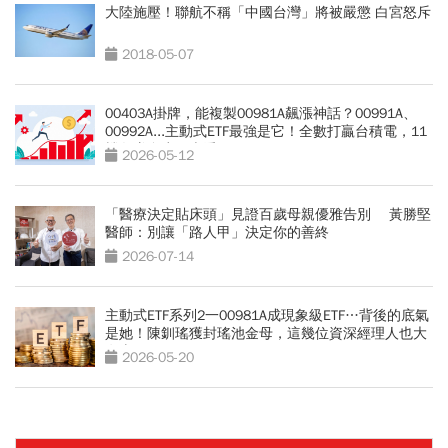
大陸施壓！聯航不稱「中國台灣」將被嚴懲 白宮怒斥
2018-05-07
00403A掛牌，能複製00981A飆漲神話？00991A、
00992A...主動式ETF最強是它！全數打贏台積電，11
檔各賺多少一表看
2026-05-12
「醫療決定貼床頭」見證百歲母親優雅告別 黃勝堅
醫師：別讓「路人甲」決定你的善終
2026-07-14
主動式ETF系列2一00981A成現象級ETF…背後的底氣
是她！陳釧瑤獲封瑤池金母，這幾位資深經理人也大
有來頭
2026-05-20