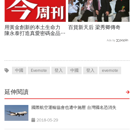
用黃金創新的本土生命力
百貨新天后 梁秀卿傳奇
陳永泰打造真愛密碼金品牌
P.92
Ads by
中國
Evernote
登入
中國
登入
evernote
延伸閱讀
國際航空運輸協會也遭中施壓 台灣國名恐消失
2018-05-29