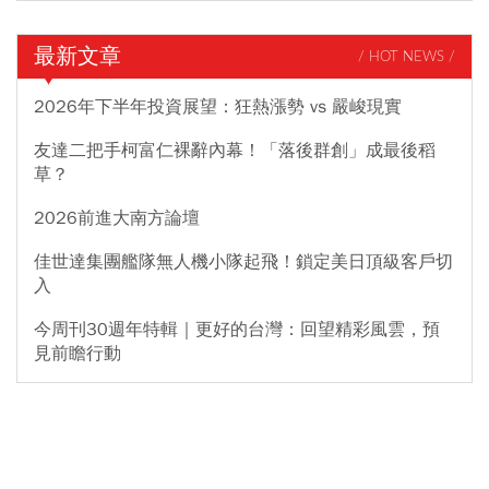
最新文章
/ HOT NEWS /
2026年下半年投資展望：狂熱漲勢 vs 嚴峻現實
友達二把手柯富仁裸辭內幕！「落後群創」成最後稻
草？
2026前進大南方論壇
佳世達集團艦隊無人機小隊起飛！鎖定美日頂級客戶切
入
今周刊30週年特輯｜更好的台灣：回望精彩風雲，預
見前瞻行動