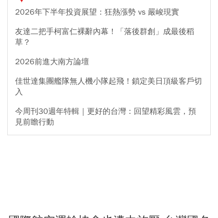
2026年下半年投資展望：狂熱漲勢 vs 嚴峻現實
友達二把手柯富仁裸辭內幕！「落後群創」成最後稻
草？
2026前進大南方論壇
佳世達集團艦隊無人機小隊起飛！鎖定美日頂級客戶切
入
今周刊30週年特輯｜更好的台灣：回望精彩風雲，預
見前瞻行動