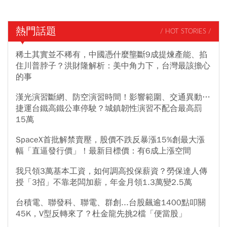
熱門話題
/ HOT STORIES /
稀土其實並不稀有，中國憑什麼壟斷9成提煉產能、掐
住川普脖子？洪財隆解析：美中角力下，台灣最該擔心
的事
漢光演習斷網、防空演習時間！影響範圍、交通異動…
捷運台鐵高鐵公車停駛？城鎮韌性演習不配合最高罰
15萬
SpaceX首批解禁賣壓，股價不跌反暴漲15%創最大漲
幅「直逼發行價」！最新目標價：有6成上漲空間
我只領3萬基本工資，如何調高投保薪資？勞保達人傳
授「3招」不靠老闆加薪，年金月領1.3萬變2.5萬
台積電、聯發科、聯電、群創...台股飆逾1400點叩關
45K，V型反轉來了？杜金龍先挑2檔「便當股」