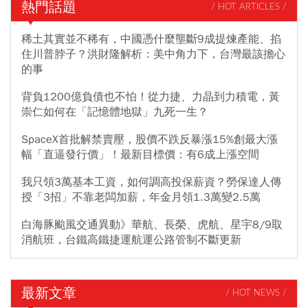
熱門話題
/ HOT ARTICLES /
稀土其實並不稀有，中國憑什麼壟斷9成提煉產能、掐
住川普脖子？洪財隆解析：美中角力下，台灣最該擔心
的事
背負1200億負債也不怕！從力捷、力晶到力積電，黃
崇仁如何在「記憶體地獄」九死一生？
SpaceX首批解禁賣壓，股價不跌反暴漲15%創最大漲
幅「直逼發行價」！最新目標價：有6成上漲空間
我只領3萬基本工資，如何調高投保薪資？勞保達人傳
授「3招」不靠老闆加薪，年金月領1.3萬變2.5萬
白海豚颱風交通異動》華航、長榮、虎航、星宇8/9取
消航班，台鐵高鐵捷運航運公路管制不斷更新
最新文章
/ HOT NEWS /