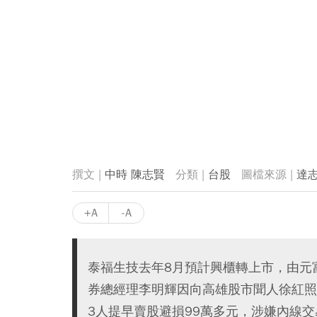
中時 陳志賢
台股
達
+A
-A
泰福生技去年8月預計興櫃轉上市，由元
券總經理李明輝因向高雄股市聞人徐紅照
3人提早賣股避損99萬多元，涉嫌內線