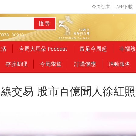
搜尋
0878
00940
生活
今周大耳朵 Podcast
富足今周起
幸福熟
存股助理
今周學堂
訂購優惠
活動報名
線交易 股市百億聞人徐紅