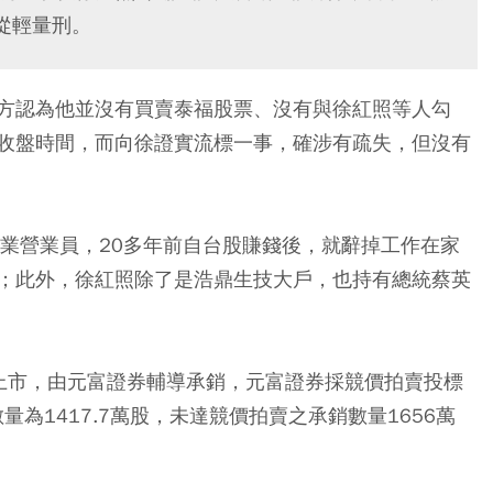
從輕量刑。
方認為他並沒有買賣泰福股票、沒有與徐紅照等人勾
收盤時間，而向徐證實流標一事，確涉有疏失，但沒有
券業營業員，20多年前自台股賺錢後，就辭掉工作在家
；此外，徐紅照除了是浩鼎生技大戶，也持有總統蔡英
上市，由元富證券輔導承銷，元富證券採競價拍賣投標
量為1417.7萬股，未達競價拍賣之承銷數量1656萬