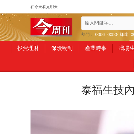
在今天看見明天
熱門：
0056
0050
輝達
0
投資理財
保險稅制
產業時事
職場
泰福生技內