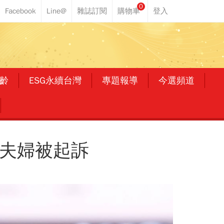
0
齡
ESG永續台灣
專題報導
今選頻道
照夫婦被起訴