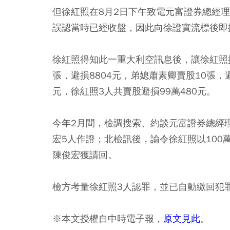
但徐紅照在8月2日下午致電元富證券總經
誤認當時已經收盤，因此向徐證實流標後即
徐紅照得知此一重大利空訊息後，讓徐紅照提
張，避損8804元，弟媳蕭素卿賣股10張，避
元，徐紅照3人共賣股避損99萬480元。
今年2月間，檢調搜索、約談元富證券總經
宏5人作證；北檢訊後，諭令徐紅照以100
陳俊宏獲請回。
檢方考量徐紅照3人認罪，並已自動繳回犯
※本文授權自中時電子報，
原文見此
。