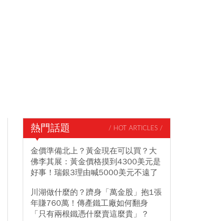
熱門話題
/ HOT ARTICLES /
金價準備北上？黃金現在可以買？大
佛李其展：黃金價格摸到4300美元是
好事！瑞銀3理由喊5000美元不遠了
川湖做什麼的？躋身「萬金股」抱1張
年賺760萬！傳產鐵工廠如何翻身
「只有兩根鐵憑什麼賣這麼貴」？