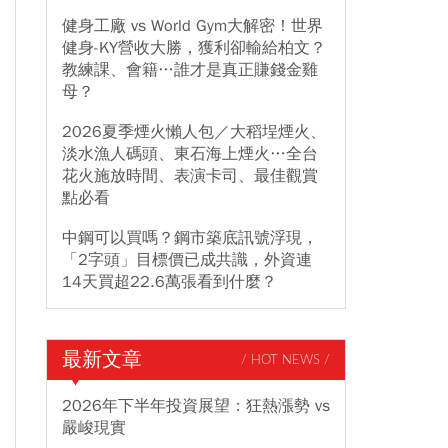
健身工廠 vs World Gym大解密！世界
健身-KY營收大勝，獲利卻輸給柏文？
教練課、會籍…誰才是真正賺錢金雞
母？
2026夏季煙火懶人包／大稻埕煙火、
淡水漁人碼頭、東石海上煙火…全台
花火施放時間、表演卡司、最佳觀賞
點必看
中鋼可以買嗎？鋼市築底訊號浮現，
「2字頭」目標價已成共識，外資連
14天買超22.6萬張看到什麼？
最新文章
/ HOT NEWS /
2026年下半年投資展望：狂熱漲勢 vs
嚴峻現實