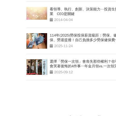
看領導、執行、創新、決策能力—投資生
業 CEO是關鍵
2014-04-04
114年(2025)勞保投保薪資級距：勞保、
保、勞退提撥！自己負擔多少勞保健保費
看
2025-11-24
選擇「勞保一次領」會喪失那些權利？你
會哭著後悔的4件事…年金月領vs.一次領
PK
2025-09-12