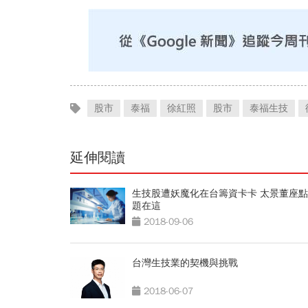
股市
泰福
徐紅照
股市
泰福生技
延伸閱讀
生技股遭妖魔化在台籌資卡卡 太景董座
題在這
2018-09-06
台灣生技業的契機與挑戰
2018-06-07