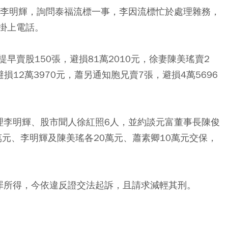
理李明輝，詢問泰福流標一事，李因流標忙於處理雜務，
掛上電話。
早賣股150張，避損81萬2010元，徐妻陳美瑤賣2
損12萬3970元，蕭另通知胞兄賣7張，避損4萬5696
理李明輝、股市聞人徐紅照6人，並約談元富董事長陳俊
萬元、李明輝及陳美瑤各20萬元、蕭素卿10萬元交保，
罪所得，今依違反證交法起訴，且請求減輕其刑。