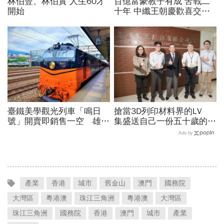
林伯豐、林伯實 人生60才
百億富豪教子有成 苦戰二
開始
十年 中纖王朝慶歡喜交棒
P.105
臺鐵美學觀光列車「鳴日
搶當3D列印材料界的LV
號」開賣即銷售一空 雄獅
集盛送自己一份五十歲的生
將推動國際級「鐵道旅遊」
日大禮
Ads by
產業
香港
城市
舊金山
澳門
國務院
大灣區
粵港澳
珠江三角洲
粵港澳
大灣區
珠江三角洲
國務院
香港
澳門
城市
產業