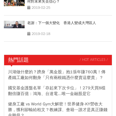
何對未來失去信心？
2019-02-25
老謝：下一個大變化 香港人變成大灣區人
2019-02-18
熱門話題
/ HOT ARTICLES /
川湖做什麼的？躋身「萬金股」抱1張年賺760萬！傳
產鐵工廠如何翻身「只有兩根鐵憑什麼賣這麼貴」？
國安基金護盤名單「存起來下次卡位」！279天買8檔
翻倍賺百億：鴻海、台達電...唯一金融股是它
健身工廠 vs World Gym大解密！世界健身-KY營收大
勝，獲利卻輸給柏文？教練課、會籍…誰才是真正賺錢
金雞母？