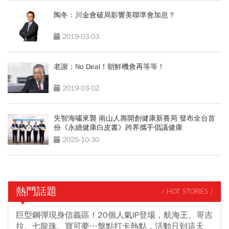
陶冬：川金會破局影響美聯準會加息？
2019-03-03
老謝：No Deal！朝鮮機會再等等！
2019-03-02
失智海嘯來襲 南山人壽開創健康新賽局 發布全台首
份《永續健康白皮書》跨界攜手倡議健康
2025-10-30
熱門話題
/ HOT STORIES /
巨型鋼彈現身信義區！20個人氣IP登場，航海王、哥吉
拉、七龍珠、寶可夢…盤點打卡熱點，活動只到這天