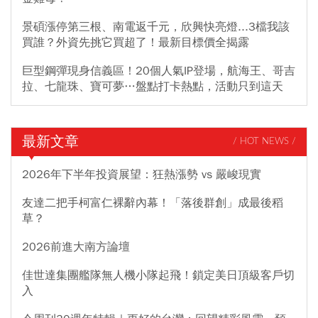
景碩漲停第三根、南電返千元，欣興快亮燈...3檔我該
買誰？外資先挑它買超了！最新目標價全揭露
巨型鋼彈現身信義區！20個人氣IP登場，航海王、哥吉
拉、七龍珠、寶可夢…盤點打卡熱點，活動只到這天
最新文章
/ HOT NEWS /
2026年下半年投資展望：狂熱漲勢 vs 嚴峻現實
友達二把手柯富仁裸辭內幕！「落後群創」成最後稻
草？
2026前進大南方論壇
佳世達集團艦隊無人機小隊起飛！鎖定美日頂級客戶切
入