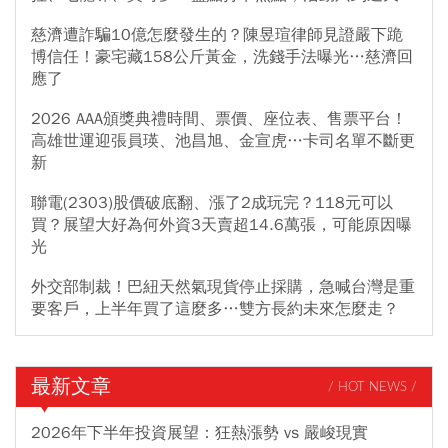
慈濟遭詐騙10億怎麼發生的？陳昱瑄律師見證嚴下跪
博信任！豪宅藏158公斤黃金，洗錢手法曝光…慈濟回
應了
2026 AAA頒獎典禮時間、票價、座位表、售票平台！
高雄世運迎張員瑛、池昌旭、金宣虎…卡司名單不斷更
新
聯電(2303)股價破底翻、漲了2成玩完？118元可以
買？展望大好為何外資3天賣超14.6萬張，可能原因曝
光
外交部制裁！巴紐天然氣現貨停止採購，急喊台灣是重
要客戶，上半年買了這麼多…雙方長約未來怎麼走？
最新文章
/ HOT NEWS /
2026年下半年投資展望：狂熱漲勢 vs 嚴峻現實