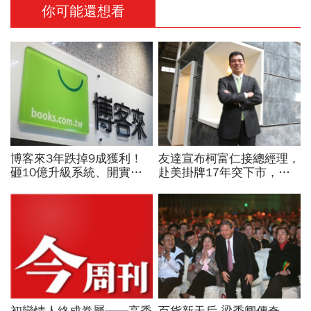
你可能還想看
博客來3年跌掉9成獲利！
友達宣布柯富仁接總經理，
砸10億升級系統、開實體
赴美掛牌17年突下市，連
店，空有千萬流量卻難變
拋兩大震撼彈為哪樁？
現...網路書店老大哥怎麼
了？