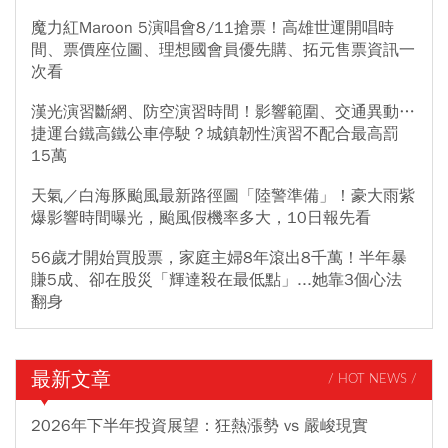
魔力紅Maroon 5演唱會8/11搶票！高雄世運開唱時
間、票價座位圖、理想國會員優先購、拓元售票資訊一
次看
漢光演習斷網、防空演習時間！影響範圍、交通異動…
捷運台鐵高鐵公車停駛？城鎮韌性演習不配合最高罰
15萬
天氣／白海豚颱風最新路徑圖「陸警準備」！豪大雨紫
爆影響時間曝光，颱風假機率多大，10日報先看
56歲才開始買股票，家庭主婦8年滾出8千萬！半年暴
賺5成、卻在股災「輝達殺在最低點」...她靠3個心法
翻身
最新文章
/ HOT NEWS /
2026年下半年投資展望：狂熱漲勢 vs 嚴峻現實