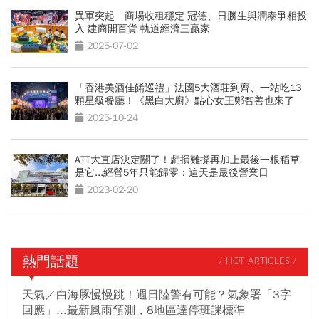
異軍突起 商場收租穩定 冠德、日勝生與潤泰爭相投
入 建商開百貨 軌道經濟三贏家
2025-07-02
「香港美酒佳餚巡禮」法國5大酒莊到齊、一站吃13
顆星級餐廳！《黑白大廚》點心女王鄭智善也來了
2025-10-24
ATT大直店決定關了！虧損難撐再加上最後一根稻草
是它...經營5年只能歸零：這天是最後營業日
2023-02-20
熱門話題
/ HOT ARTICLES /
天氣／白海豚慢慢跳！週日陸警有可能？氣象署「3字
回應」...最新風雨預測，8地區達停班課標準