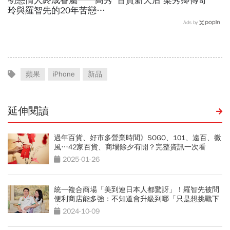
初戀情人終成眷屬──高秀
百貨新天后 梁秀卿傳奇
玲與羅智先的20年苦戀
P.64
Ads by
蘋果
iPhone
新品
延伸閱讀
過年百貨、好市多營業時間》SOGO、101、遠百、微
風…42家百貨、商場除夕有開？完整資訊一次看
2025-01-26
統一複合商場「美到連日本人都驚訝」！羅智先被問
便利商店能多強：不知道會升級到哪「只是想挑戰下
去」
2024-10-09