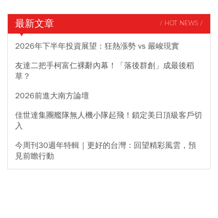
最新文章
/ HOT NEWS /
2026年下半年投資展望：狂熱漲勢 vs 嚴峻現實
友達二把手柯富仁裸辭內幕！「落後群創」成最後稻
草？
2026前進大南方論壇
佳世達集團艦隊無人機小隊起飛！鎖定美日頂級客戶切
入
今周刊30週年特輯｜更好的台灣：回望精彩風雲，預
見前瞻行動