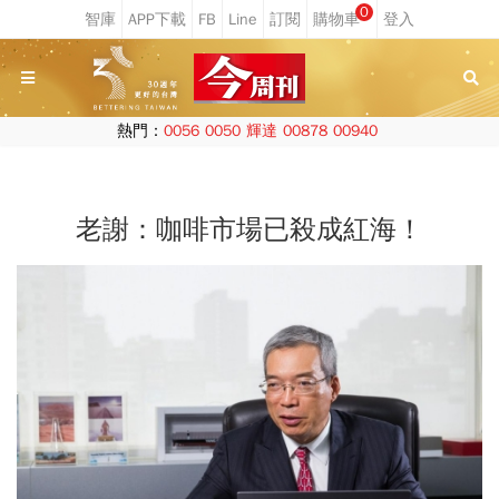
0
熱門：
0056
0050
輝達
00878
00940
老謝：咖啡市場已殺成紅海！