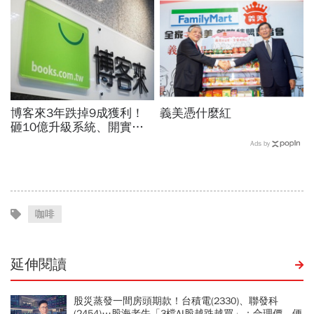
博客來3年跌掉9成獲利！
義美憑什麼紅
砸10億升級系統、開實體
店，空有千萬流量卻難變
Ads by
現...網路書店老大哥怎麼
了？
咖啡
延伸閱讀
股災蒸發一間房頭期款！台積電(2330)、聯發科
(2454)…股海老牛「3檔AI股越跌越買」：合理價、便