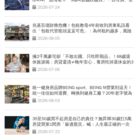
宜價曝光
2026-07-24
兆基百億財務危機！包租教母4年前收到房東私訊看
出「包租代管龍頭岌岌可危」：為何租約越多，風險
越高？
2026-08-05
擁2千萬豪宅卻「不敢出國、只吃即期品」！68歲退
休族淚揭：房貸還清≠晚年安心，養房吃掉退休金的3
大誤算
2026-07-06
統一健身房品牌BEING sport、BEING fit營業到這天！
統一佳佳如何退費、轉換到健身工廠？20年老字號為
何退出
2026-08-03
35至50歲買不起房是自己的責任？施昇輝30歲扛5萬
房貸買第1間房「躲過股災」喊：人生最正確的一次
決定
2026-07-22