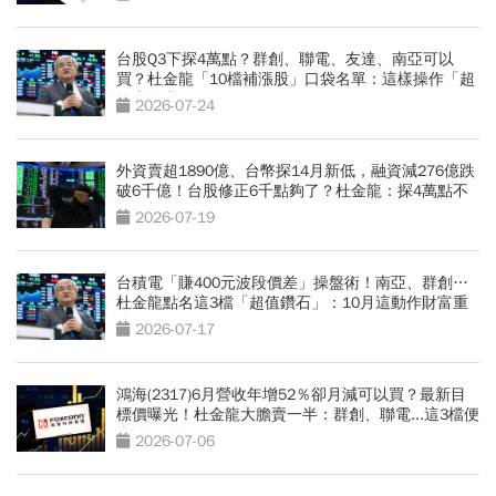
台股Q3下探4萬點？群創、聯電、友達、南亞可以
買？杜金龍「10檔補漲股」口袋名單：這樣操作「超
好賺的啦」
2026-07-24
外資賣超1890億、台幣探14月新低，融資減276億跌
破6千億！台股修正6千點夠了？杜金龍：探4萬點不
無可能
2026-07-19
台積電「賺400元波段價差」操盤術！南亞、群創…
杜金龍點名這3檔「超值鑽石」：10月這動作財富重
分配
2026-07-17
鴻海(2317)6月營收年增52％卻月減可以買？最新目
標價曝光！杜金龍大膽賣一半：群創、聯電...這3檔便
當股更有肉
2026-07-06