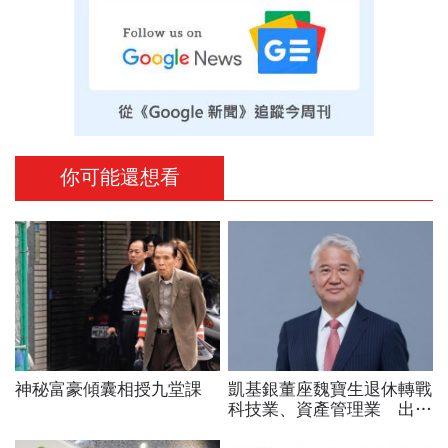
你可能還想看
神秘富豪傾囊相授九堂課
凱基銀董座魏寶生退休轉戰
科技業、資產管理業 出任
富盛投顧副董事長