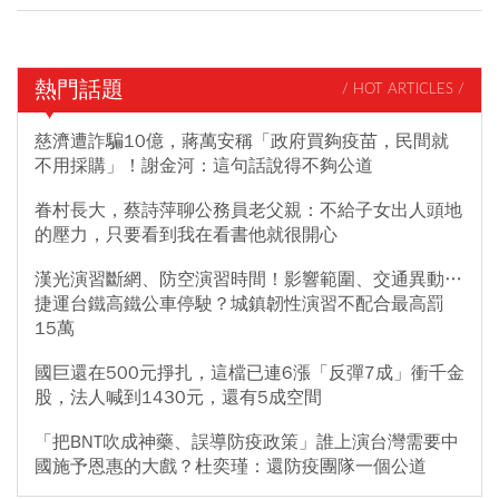
熱門話題
/ HOT ARTICLES /
慈濟遭詐騙10億，蔣萬安稱「政府買夠疫苗，民間就
不用採購」！謝金河：這句話說得不夠公道
眷村長大，蔡詩萍聊公務員老父親：不給子女出人頭地
的壓力，只要看到我在看書他就很開心
漢光演習斷網、防空演習時間！影響範圍、交通異動…
捷運台鐵高鐵公車停駛？城鎮韌性演習不配合最高罰
15萬
國巨還在500元掙扎，這檔已連6漲「反彈7成」衝千金
股，法人喊到1430元，還有5成空間
「把BNT吹成神藥、誤導防疫政策」誰上演台灣需要中
國施予恩惠的大戲？杜奕瑾：還防疫團隊一個公道