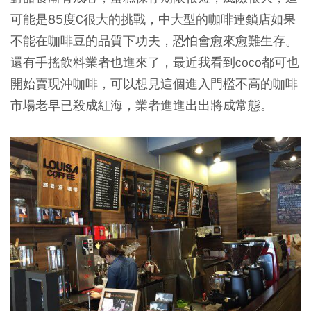
可能是85度C很大的挑戰，中大型的咖啡連鎖店如果
不能在咖啡豆的品質下功夫，恐怕會愈來愈難生存。
還有手搖飲料業者也進來了，最近我看到coco都可也
開始賣現沖咖啡，可以想見這個進入門檻不高的咖啡
市場老早已殺成紅海，業者進進出出將成常態。