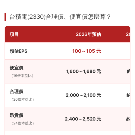
台積電(2330)合理價、便宜價怎麼算？
項目
2026年預估
20
100～105 元
預估EPS
便宜價
1,600～1,680 元
約 2
（16倍本益比）
合理價
2,000～2,100 元
約 2
（20倍本益比）
昂貴價
2,400～2,520 元
約 3
（24倍本益比）