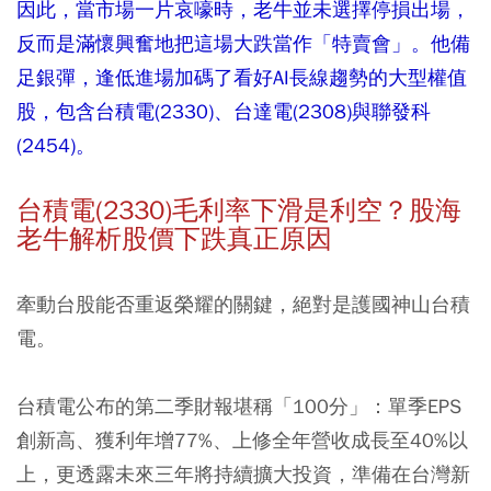
因此，當市場一片哀嚎時，老牛並未選擇停損出場，
反而是滿懷興奮地把這場大跌當作「特賣會」。他備
足銀彈，逢低進場加碼了看好AI長線趨勢的大型權值
股，包含台積電(2330)、台達電(2308)與聯發科
(2454)。
台積電(2330)毛利率下滑是利空？股海
老牛解析股價下跌真正原因
牽動台股能否重返榮耀的關鍵，絕對是護國神山台積
電。
台積電公布的第二季財報堪稱「100分」：單季EPS
創新高、獲利年增77%、上修全年營收成長至40%以
上，更透露未來三年將持續擴大投資，準備在台灣新