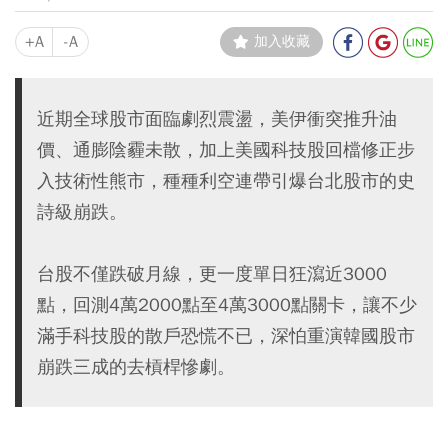
+A
-A
加入收藏
近期全球股市面臨劇烈震盪，美伊衝突推升油
價、通膨陰霾未散，加上美國科技股回檔修正步
入技術性熊市，種種利空連帶引爆台北股市的史
詩級崩跌。
台股不僅跌破月線，更一度單日狂瀉近3000
點，回測4萬2000點至4萬3000點關卡，讓不少
滿手科技股的散戶恐慌不已，深怕重演韓國股市
崩跌三成的去槓桿慘劇。