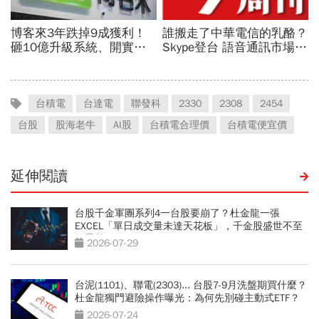
台積電
台達電
聯發科
2330
2308
2454
台股
股海老牛
AI股
台積電合理價
台積電便宜價
延伸閱讀
台股千金軍團系列4一台股要崩了？杜金龍一張
EXCEL「單日成交量未達天花板」，千金股盛世不至
於曇花一現
2026-07-29
台泥(1101)、聯電(2303)... 台股7-9月洗盤期買什麼？
杜金龍獨門避險操作曝光：為何先別碰主動式ETF？
2026-07-24