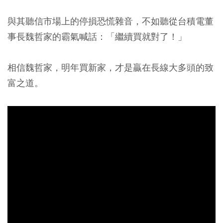
與其聽信市場上的停損恐慌雜音，不如聽從台積電董
事長魏哲家的霸氣喊話：「繼續買就對了！」
相信魏哲家，明年買新家，才是贏在長線大多頭的致
富之道。