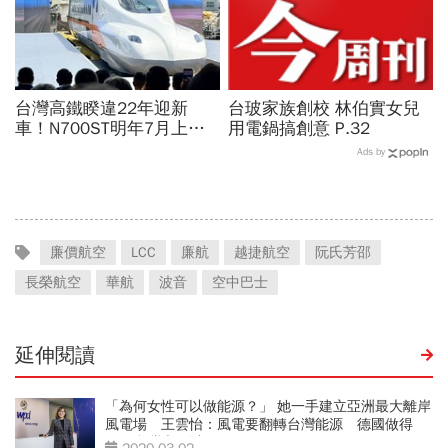
台灣高鐵睽違22年迎新
台玻家族創校 林伯實女兒
車！N700ST明年7月上
用電鍋搞創意 P.32
線，尖峰運能大增25％...
Ads by
史哲：台灣動脈再升級
廉價航空
LCC
廉航
越捷航空
阮氏芳邵
長榮航空
華航
波音
空中巴士
延伸閱讀
「為何女性可以做能源？」 她一手建立亞洲最大離岸
風電場 王雲怡：風電要翻轉台灣能源 德國做得
到、台灣也可以