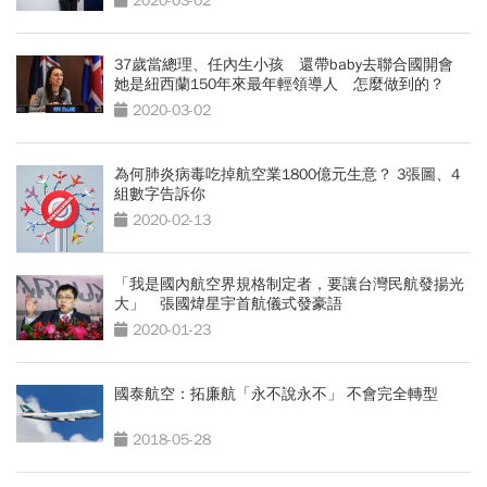
2020-03-02
37歲當總理、任內生小孩 還帶baby去聯合國開會
她是紐西蘭150年來最年輕領導人 怎麼做到的？
2020-03-02
為何肺炎病毒吃掉航空業1800億元生意？ 3張圖、4
組數字告訴你
2020-02-13
「我是國內航空界規格制定者，要讓台灣民航發揚光
大」 張國煒星宇首航儀式發豪語
2020-01-23
國泰航空：拓廉航「永不說永不」 不會完全轉型
2018-05-28