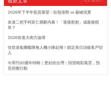
最新文章
/ HOT NEWS /
2026年下半年投資展望：狂熱漲勢 vs 嚴峻現實
友達二把手柯富仁裸辭內幕！「落後群創」成最後稻
草？
2026前進大南方論壇
佳世達集團艦隊無人機小隊起飛！鎖定美日頂級客戶切
入
今周刊30週年特輯｜更好的台灣：回望精彩風雲，預
見前瞻行動