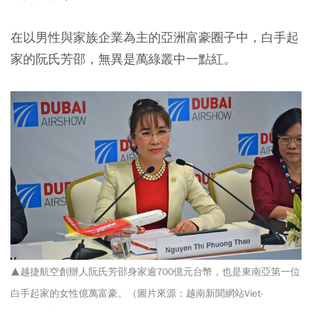
在以男性與家族企業為主的亞洲富豪圈子中，白手起
家的阮氏芳邵，無異是萬綠叢中一點紅。
▲越捷航空創辦人阮氏芳邵身家逾700億元台幣，也是東南亞第一位
白手起家的女性億萬富豪。（圖片來源：越南新聞網站Viet-