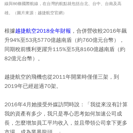
線與86條國際航線，在台灣的航點就包括台北、台中、台南及高
雄。（圖片來源：越捷航空官網）
根據
越捷航空2018全年財報
，合併營收
較2016年飆
升94%至53兆5770億越南盾
（約760億元台幣），
同期稅前獲利更躍升115%至5兆8160億越南盾（約
82億元台幣）。
越捷航空的飛機也從2011年開業時僅僅三架
，到
2019年已經超過70架
。
2016年4月她接受外媒訪問時說：「我從來沒有計算
我的資產有多少，我只是專心思考如何加速公司成
長，怎麼增加員工平均收入，並且帶領公司拿下更多
市場，成為業界龍頭。」