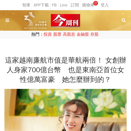
0
熱門：
投資
股票
高股息
金融股
存股
這家越南廉航市值是華航兩倍！ 女創辦
人身家700億台幣 也是東南亞首位女
性億萬富豪 她怎麼辦到的？