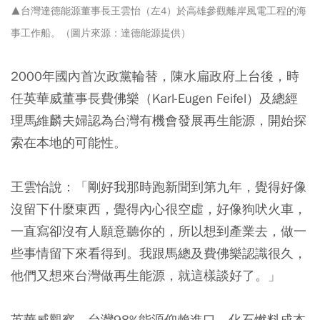
▲台灣達德能源董事長王雲怡（左4）於高雄參觀離岸風電工程的海
事工作船。（圖片來源：達德能源提供）
2000年國內首次政黨輪替，陳水扁政府上台後，時
任英華威董事長費佛樂（Karl-Eugen Feifel）及總經
理馬維麟夫婦認為台灣有機會發展再生能源，開始探
索在本地的可能性。
王雲怡說：「剛好我那時跑新聞到第九年，覺得好像
沒留下什麼東西，覺得內心很空虛，好像狗吠火車，
一直寫卻沒有人願意聽你的，所以想到產業去，做一
些事情留下來看得到。我跟馬總及費佛樂認識很久，
他們又想來台灣做再生能源，就這樣談好了。」
英華威觀察，台灣98%能源仰賴進口，化石燃料成本