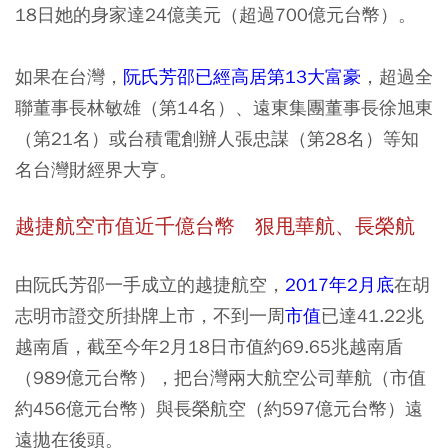
18日她的
身家達24億美元（超過700億元台幣）
。
如果在台灣，
阮氏芳邵已經高居第13大富豪
，超過全
聯董事長林敏雄（第14名）、遠東集團董事長徐旭東
（第21名）或台積電創辦人張忠謀（第28名）等知
名台灣財經界大亨。
越捷航空市值近千億台幣 狠甩華航、長榮航
由阮氏芳邵一手成立的越捷航空，
2017年2月底
在胡
志明市證交所掛牌上市，不到一周
市值
已達41.22兆
越南盾，截至今年2月18日市值約69.65兆越南盾
（989億元台幣），把台灣兩大航空公司華航（市值
約456億元台幣）與長榮航空（約597億元台幣）遠
遠拋在後頭。