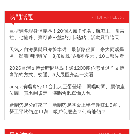
熱門話題
/ HOT ARTICLES /
巨型鋼彈現身信義區！20個人氣IP登場，航海王、哥吉
拉、七龍珠、寶可夢…盤點打卡熱點，活動只到這天
天氣／白海豚颱風海警準備、最新路徑圖！豪大雨紫爆
區、影響時間曝光，8/8颱風假機率多大，10日報先看
2026台灣文博會時間地點！逾1200攤位怎麼逛？文博
會預約方式、交通、5大展區亮點一次看
aespa演唱會8/11台北大巨蛋登場！開唱時間、票價座
位圖、實名制規定、演唱會歌單懶人包
新制勞退分紅來了！新制勞退基金上半年暴賺1.5兆，
勞工平均領逾11萬...帳戶怎麼查？何時能領？