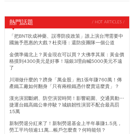
熱門話題
/ HOT ARTICLES /
「把BNT吹成神藥、誤導防疫政策」誰上演台灣需要中
國施予恩惠的大戲？杜奕瑾：還防疫團隊一個公道
金價準備北上？黃金現在可以買？大佛李其展：黃金價
格摸到4300美元是好事！瑞銀3理由喊5000美元不遠
了
川湖做什麼的？躋身「萬金股」抱1張年賺760萬！傳
產鐵工廠如何翻身「只有兩根鐵憑什麼賣這麼貴」？
漢光演習斷網、防空演習時間！影響範圍、交通異動…
捷運台鐵高鐵公車停駛？城鎮韌性演習不配合最高罰
15萬
新制勞退分紅來了！新制勞退基金上半年暴賺1.5兆，
勞工平均領逾11萬...帳戶怎麼查？何時能領？