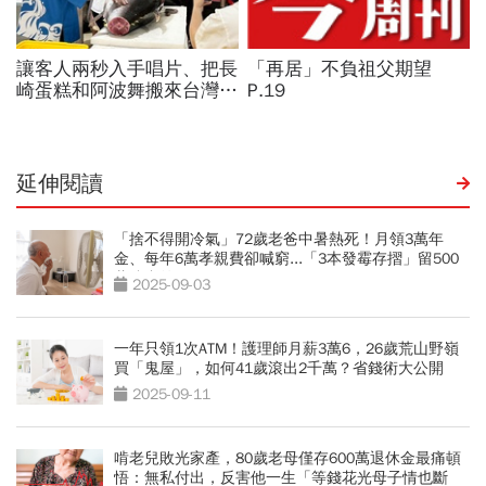
延伸閱讀
「捨不得開冷氣」72歲老爸中暑熱死！月領3萬年
金、每年6萬孝親費卻喊窮...「3本發霉存摺」留500
萬遺產啟示
2025-09-03
一年只領1次ATM！護理師月薪3萬6，26歲荒山野嶺
買「鬼屋」，如何41歲滾出2千萬？省錢術大公開
2025-09-11
啃老兒敗光家產，80歲老母僅存600萬退休金最痛頓
悟：無私付出，反害他一生「等錢花光母子情也斷