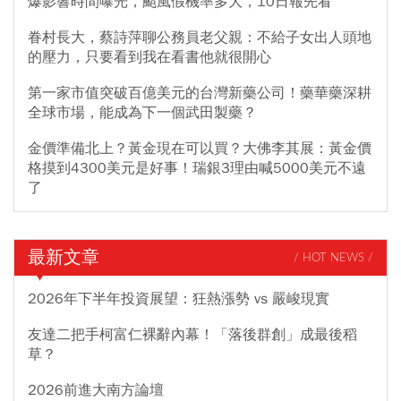
爆影響時間曝光，颱風假機率多大，10日報先看
眷村長大，蔡詩萍聊公務員老父親：不給子女出人頭地
的壓力，只要看到我在看書他就很開心
第一家市值突破百億美元的台灣新藥公司！藥華藥深耕
全球市場，能成為下一個武田製藥？
金價準備北上？黃金現在可以買？大佛李其展：黃金價
格摸到4300美元是好事！瑞銀3理由喊5000美元不遠
了
最新文章
/ HOT NEWS /
2026年下半年投資展望：狂熱漲勢 vs 嚴峻現實
友達二把手柯富仁裸辭內幕！「落後群創」成最後稻
草？
2026前進大南方論壇