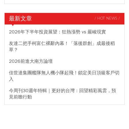
最新文章
/ HOT NEWS /
2026年下半年投資展望：狂熱漲勢 vs 嚴峻現實
友達二把手柯富仁裸辭內幕！「落後群創」成最後稻
草？
2026前進大南方論壇
佳世達集團艦隊無人機小隊起飛！鎖定美日頂級客戶切
入
今周刊30週年特輯｜更好的台灣：回望精彩風雲，預
見前瞻行動