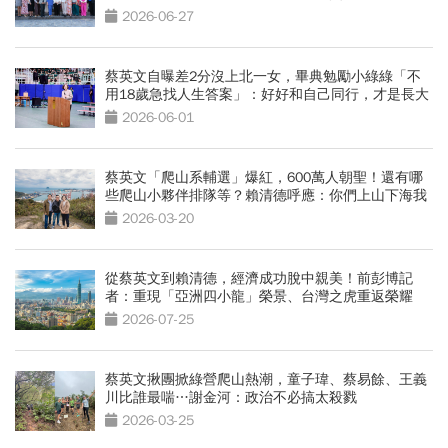
2026-06-27
蔡英文自曝差2分沒上北一女，畢典勉勵小綠綠「不
用18歲急找人生答案」：好好和自己同行，才是長大
的開始
2026-06-01
蔡英文「爬山系輔選」爆紅，600萬人朝聖！還有哪
些爬山小夥伴排隊等？賴清德呼應：你們上山下海我
來
2026-03-20
從蔡英文到賴清德，經濟成功脫中親美！前彭博記
者：重現「亞洲四小龍」榮景、台灣之虎重返榮耀
2026-07-25
蔡英文揪團掀綠營爬山熱潮，童子瑋、蔡易餘、王義
川比誰最喘…謝金河：政治不必搞太殺戮
2026-03-25