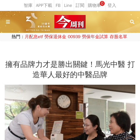
0
熱門：
月配息etf
勞保退休金
00939
勞保年金試算
存股名單
擁有品牌力才是勝出關鍵！馬光中醫 打
造華人最好的中醫品牌