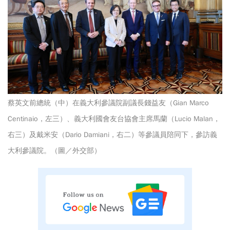
蔡英文前總統（中）在義大利參議院副議長錢益友（Gian Marco
Centinaio，左三）、義大利國會友台協會主席馬蘭（Lucio Malan，
右三）及戴米安（Dario Damiani，右二）等參議員陪同下，參訪義
大利參議院。（圖／外交部）