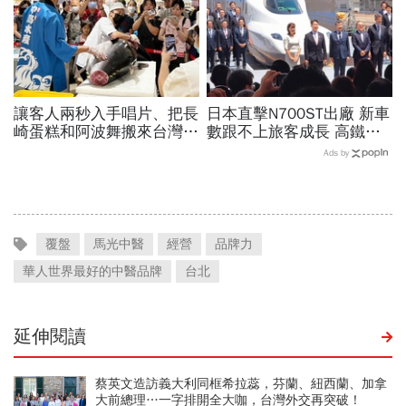
讓客人兩秒入手唱片、把長
日本直擊N700ST出廠 新車
崎蛋糕和阿波舞搬來台灣！
數跟不上旅客成長 高鐵遇3
「零售點子王」不藏私揭密
大挑戰 專家籲合理調整票
Ads by
黑膠市集、日本展吸客術
價
覆盤
馬光中醫
經營
品牌力
華人世界最好的中醫品牌
台北
延伸閱讀
蔡英文造訪義大利同框希拉蕊，芬蘭、紐西蘭、加拿
大前總理…一字排開全大咖，台灣外交再突破！