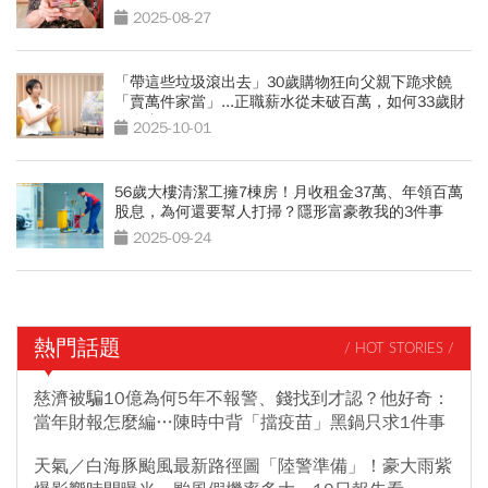
了」
2025-08-27
「帶這些垃圾滾出去」30歲購物狂向父親下跪求饒
「賣萬件家當」...正職薪水從未破百萬，如何33歲財
務自由？
2025-10-01
56歲大樓清潔工擁7棟房！月收租金37萬、年領百萬
股息，為何還要幫人打掃？隱形富豪教我的3件事
2025-09-24
熱門話題
/ HOT STORIES /
慈濟被騙10億為何5年不報警、錢找到才認？他好奇：
當年財報怎麼編…陳時中背「擋疫苗」黑鍋只求1件事
天氣／白海豚颱風最新路徑圖「陸警準備」！豪大雨紫