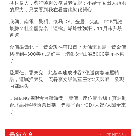
眷村長大，蔡詩萍聊公務員老父親：不給子女出人頭地
的壓力，只要看到我在看書他就很開心
欣興、南電、景碩、臻鼎-KY、金居、尖點...PCB買誰
最賺？杜金龍點名「這檔」爆炸性強漲，11月末升段
首選
金價準備北上？黃金現在可以買？大佛李其展：黃金價
格摸到4300美元是好事！瑞銀3理由喊5000美元不遠
了
愛馬仕、香奈兒...兆基李建成涉吞7億送前妻滿屋精
品，遭羈押禁見！宏碁李文詳當董座才2天閃辭：發現
內部缺失
BIGBANG演唱會台灣時間、票價、座位圖出爐！實名制
台北高雄4場搶票日期、售票平台…GD/大聲/太陽全來
了
最新文章
/ HOT NEWS /