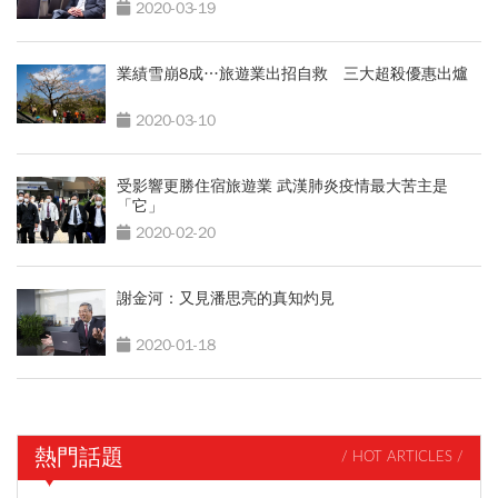
2020-03-19
業績雪崩8成…旅遊業出招自救 三大超殺優惠出爐
2020-03-10
受影響更勝住宿旅遊業 武漢肺炎疫情最大苦主是
「它」
2020-02-20
謝金河：又見潘思亮的真知灼見
2020-01-18
熱門話題
/ HOT ARTICLES /