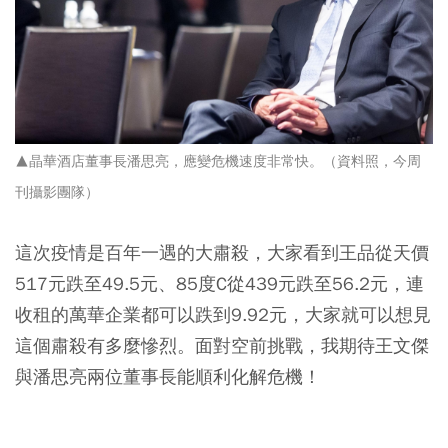
▲晶華酒店董事長潘思亮，應變危機速度非常快。（資料照，今周
刊攝影團隊）
這次疫情是百年一遇的大肅殺，大家看到王品從天價
517元跌至49.5元、85度C從439元跌至56.2元，連
收租的萬華企業都可以跌到9.92元，大家就可以想見
這個肅殺有多麼慘烈。面對空前挑戰，我期待王文傑
與潘思亮兩位董事長能順利化解危機！