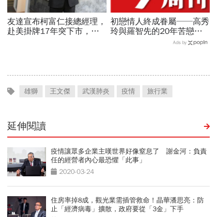
友達宣布柯富仁接總經理，
初戀情人終成眷屬──高秀
赴美掛牌17年突下市，連
玲與羅智先的20年苦戀
拋兩大震撼彈為哪樁？
P.64
Ads by
雄獅
王文傑
武漢肺炎
疫情
旅行業
延伸閱讀
疫情讓眾多企業主嘆世界好像窒息了 謝金河：負責
任的經營者內心最恐懼「此事」
2020-03-24
住房率掉8成，觀光業需插管救命！晶華潘思亮：防
止「經濟病毒」擴散，政府要從「3金」下手