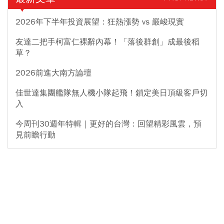
2026年下半年投資展望：狂熱漲勢 vs 嚴峻現實
友達二把手柯富仁裸辭內幕！「落後群創」成最後稻
草？
2026前進大南方論壇
佳世達集團艦隊無人機小隊起飛！鎖定美日頂級客戶切
入
今周刊30週年特輯｜更好的台灣：回望精彩風雲，預
見前瞻行動