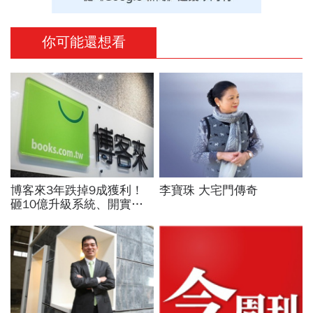
你可能還想看
博客來3年跌掉9成獲利！
李寶珠 大宅門傳奇
砸10億升級系統、開實體
店，空有千萬流量卻難變
現...網路書店老大哥怎麼
了？