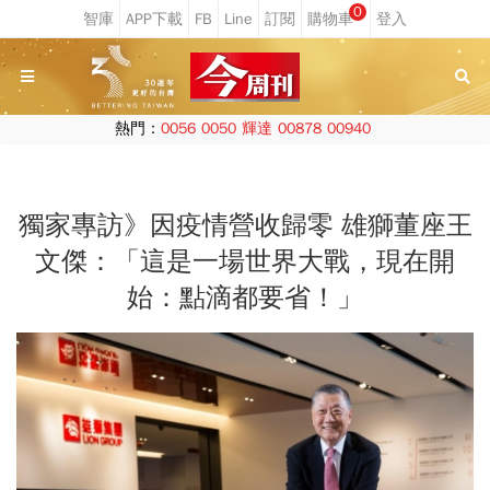
0
熱門：
0056
0050
輝達
00878
00940
獨家專訪》因疫情營收歸零 雄獅董座王
文傑：「這是一場世界大戰，現在開
始：點滴都要省！」