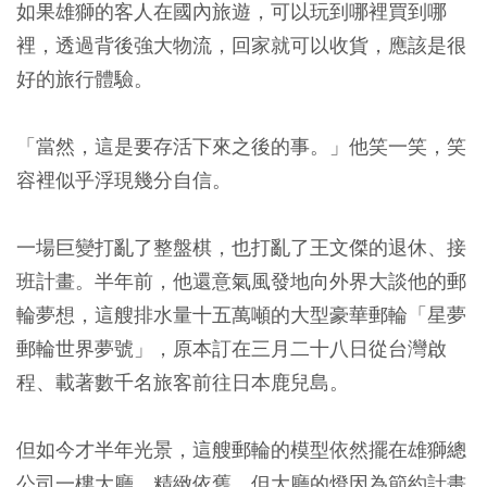
如果雄獅的客人在國內旅遊，可以玩到哪裡買到哪
裡，透過背後強大物流，回家就可以收貨，應該是很
好的旅行體驗。
「當然，這是要存活下來之後的事。」他笑一笑，笑
容裡似乎浮現幾分自信。
一場巨變打亂了整盤棋，也打亂了王文傑的退休、接
班計畫。半年前，他還意氣風發地向外界大談他的郵
輪夢想，這艘排水量十五萬噸的大型豪華郵輪「星夢
郵輪世界夢號」，原本訂在三月二十八日從台灣啟
程、載著數千名旅客前往日本鹿兒島。
但如今才半年光景，這艘郵輪的模型依然擺在雄獅總
公司一樓大廳，精緻依舊，但大廳的燈因為節約計畫