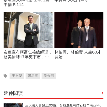
王文傑
潘思亮
謝金河
延伸閱讀
三大法人賣超1100億、台股逃殺有鑽石股？南亞科、