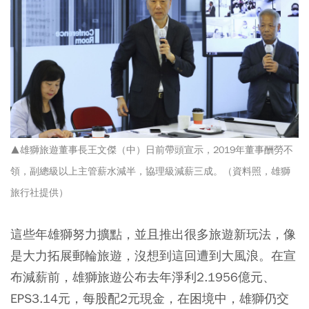
▲雄獅旅遊董事長王文傑（中）日前帶頭宣示，2019年董事酬勞不
領，副總級以上主管薪水減半，協理級減薪三成。（資料照，雄獅
旅行社提供）
這些年雄獅努力擴點，並且推出很多旅遊新玩法，像
是大力拓展郵輪旅遊，沒想到這回遭到大風浪。在宣
布減薪前，雄獅旅遊公布去年淨利2.1956億元、
EPS3.14元，每股配2元現金，在困境中，雄獅仍交