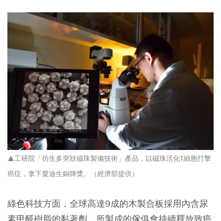
▲工研院「仿生多突狀磁珠製備技術」產品，以磁珠活化T細胞打擊
癌症，拿下愛迪生銅牌獎。（經濟部提供）
綠色科技方面，全球高達9成的木製合板採用內含尿
素甲醛樹脂的黏著劑，所製成的傢俱會持續釋放致癌