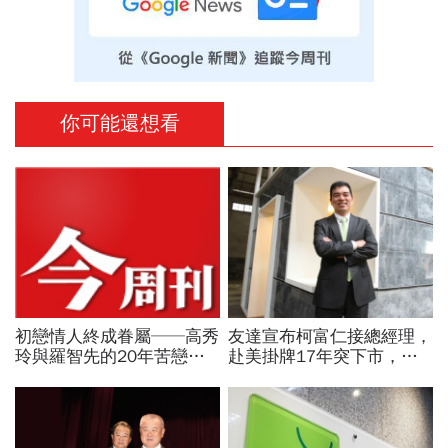
你可能還想看
初戀情人終成眷屬──高秀
友達宣布柯富仁接總經理，
玲與羅智先的20年苦戀
赴美掛牌17年突下市，連
P.64
拋兩大震撼彈為哪樁？