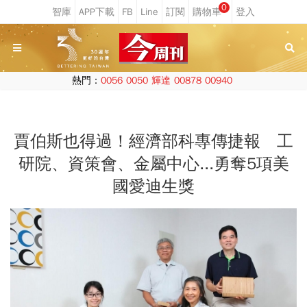
0
熱門：
0056
0050
輝達
00878
00940
賈伯斯也得過！經濟部科專傳捷報 工
研院、資策會、金屬中心...勇奪5項美
國愛迪生獎