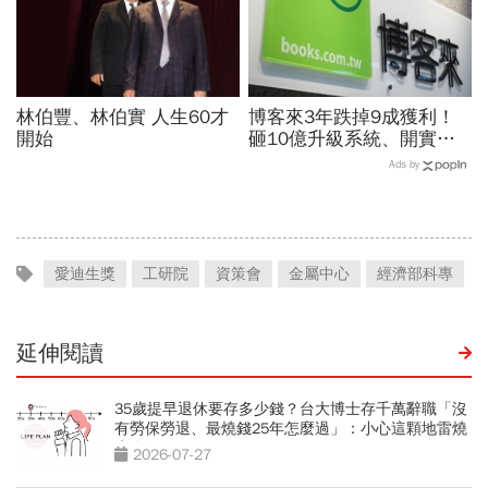
林伯豐、林伯實 人生60才
博客來3年跌掉9成獲利！
開始
砸10億升級系統、開實體
店，空有千萬流量卻難變
Ads by
現...網路書店老大哥怎麼
了？
愛迪生獎
工研院
資策會
金屬中心
經濟部科專
延伸閱讀
35歲提早退休要存多少錢？台大博士存千萬辭職「沒
有勞保勞退、最燒錢25年怎麼過」：小心這顆地雷燒
光存款
2026-07-27