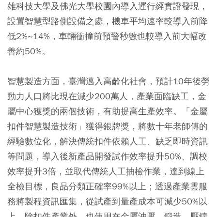
雄科技大學及佛光大學校園內導入運行經實證發現，
設置智慧型路側設備之處，機車平均速率較導入前降
低2%~14%，車輛衝撞前預警秒數也較導入前大幅改
善約50%。
智慧製造方面，臺灣邁入高齡化社會，預計10年後勞
動力人口將比現在減少200萬人，產業面臨缺工，金
屬中心獲獎的兩個技術，有助提高生產效率。「金屬
扣件智慧製造技術」獲得銀牌獎，將數十年老師傅的
經驗數位化，解決傳統扣件依賴人工、缺乏即時資訊
等問題，導入後新產品開發試作效率提升50%、調校
效率提升3倍，並取代傳統人工抽檢作業，達到線上
全檢目標，良品分類正確率99%以上；透過產業雲服
務將製程資訊匯集，從試產到量產成本可減少50%以
上。除扣件產業外，也使用在金屬沖壓、鍛造、壓鑄