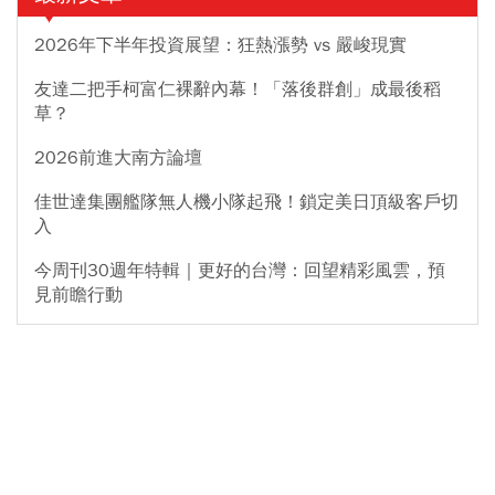
2026年下半年投資展望：狂熱漲勢 vs 嚴峻現實
友達二把手柯富仁裸辭內幕！「落後群創」成最後稻
草？
2026前進大南方論壇
佳世達集團艦隊無人機小隊起飛！鎖定美日頂級客戶切
入
今周刊30週年特輯｜更好的台灣：回望精彩風雲，預
見前瞻行動