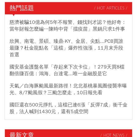
熱門話題
/ HOT ARTICLES /
慈濟被騙10億為何5年不報警、錢找到才認？他好奇：
當年財報怎麼編…陳時中背「擋疫苗」黑鍋只求1件事
欣興、南電、景碩、臻鼎-KY、金居、尖點...PCB買誰
最賺？杜金龍點名「這檔」爆炸性強漲，11月末升段
首選
國安基金護盤名單「存起來下次卡位」！279天買8檔
翻倍賺百億：鴻海、台達電...唯一金融股是它
天氣／白海豚颱風最新路徑！北北基桃暴風圈侵襲率曝
光、8/7颱風假？三颱怎麼走，10日報先看
國巨還在500元掙扎，這檔已連6漲「反彈7成」衝千金
股，法人喊到1430元，還有5成空間
最新文章
/ HOT NEWS /