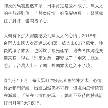
肺炎的烏雲忽然罩頂，日本肯定是去不成了。陳太太
的抱怨很到位：「肺炎疫情，好像腳鐐喔！」緊緊鎖
住了腳踝，也悶透了心。
大概有不少人都能感受到陳太太的心情，2018年，
台灣人出國人次高達1664萬，總支出8077億元。肺
炎悶壞了旅客，也悶壞了觀光產業，過去各國總是笑
迎來客，現在「別來無恙」卻變成了「別來，就無
恙」，台灣人出不了國，外國旅客也入不了境。
直到今年6月，每天緊盯防疫記者會的陳太太，心情
終於稍稍舒緩，出國固然仍不可行，但境內疫情確實
在減緩，「留在台灣也好玩！」她迫不及待的秒速訂
好日月潭3天2夜行。