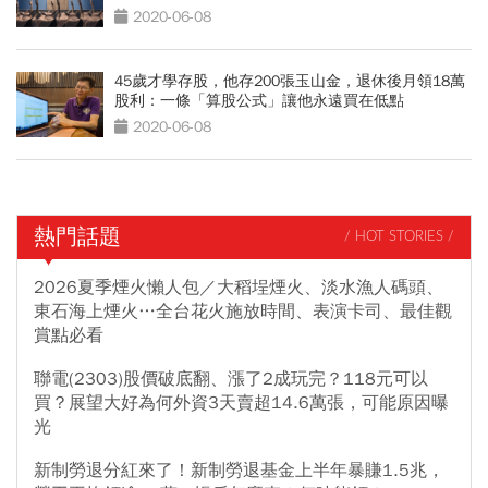
2020-06-08
45歲才學存股，他存200張玉山金，退休後月領18萬
股利：一條「算股公式」讓他永遠買在低點
2020-06-08
熱門話題
/ HOT STORIES /
2026夏季煙火懶人包／大稻埕煙火、淡水漁人碼頭、
東石海上煙火…全台花火施放時間、表演卡司、最佳觀
賞點必看
聯電(2303)股價破底翻、漲了2成玩完？118元可以
買？展望大好為何外資3天賣超14.6萬張，可能原因曝
光
新制勞退分紅來了！新制勞退基金上半年暴賺1.5兆，