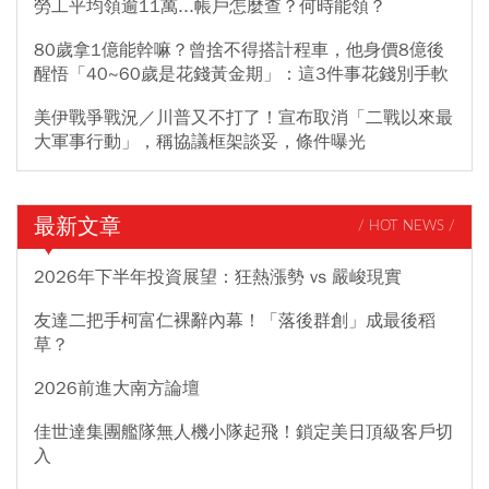
勞工平均領逾11萬...帳戶怎麼查？何時能領？
80歲拿1億能幹嘛？曾捨不得搭計程車，他身價8億後
醒悟「40~60歲是花錢黃金期」：這3件事花錢別手軟
美伊戰爭戰況／川普又不打了！宣布取消「二戰以來最
大軍事行動」，稱協議框架談妥，條件曝光
最新文章
/ HOT NEWS /
2026年下半年投資展望：狂熱漲勢 vs 嚴峻現實
友達二把手柯富仁裸辭內幕！「落後群創」成最後稻
草？
2026前進大南方論壇
佳世達集團艦隊無人機小隊起飛！鎖定美日頂級客戶切
入