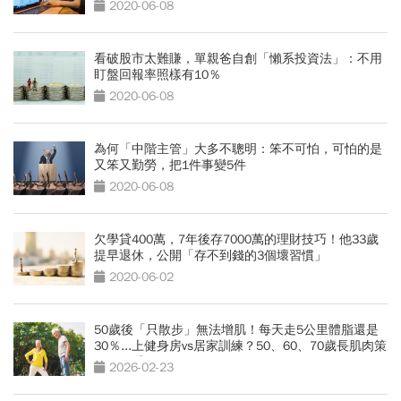
2020-06-08
看破股市太難賺，單親爸自創「懶系投資法」：不用
盯盤回報率照樣有10％
2020-06-08
為何「中階主管」大多不聰明：笨不可怕，可怕的是
又笨又勤勞，把1件事變5件
2020-06-08
欠學貸400萬，7年後存7000萬的理財技巧！他33歲
提早退休，公開「存不到錢的3個壞習慣」
2020-06-02
50歲後「只散步」無法增肌！每天走5公里體脂還是
30％...上健身房vs居家訓練？50、60、70歲長肌肉策
略一次看
2026-02-23