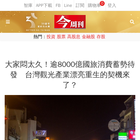
0
熱門：
投資
股票
高股息
金融股
存股
大家悶太久！逾8000億國旅消費蓄勢待
發 台灣觀光產業漂亮重生的契機來
了？