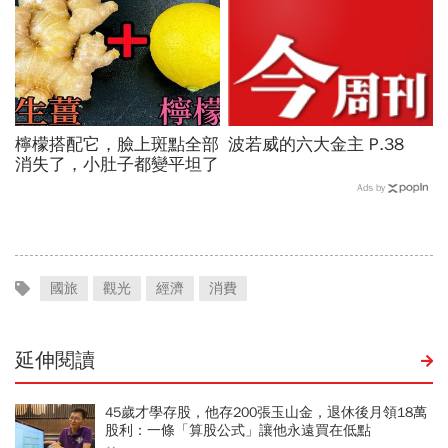
檸檬搭配它，臉上斑點全部
波若威的六大金主 P.38
消失了，小肚子都變平坦了
Ads by
國旅
觀光
經濟
消費
延伸閱讀
45歲才學存股，他存200張玉山金，退休後月領18萬
股利：一條「算股公式」讓他永遠買在低點