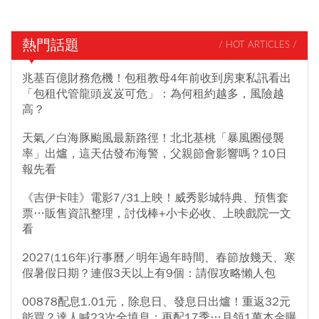
熱門話題
/ HOT ARTICLES /
兆基百億財務危機！包租教母4年前收到房東私訊看出
「包租代管龍頭岌岌可危」：為何租約越多，風險越
高？
天氣／白海豚颱風最新路徑！北北基桃「暴風圈侵襲
率」出爐，這天估發布海警，父親節會影響嗎？10日
報先看
《吉伊卡哇》電影7/31上映！威秀影城特典、預售套
票…販售資訊整理，討伐棒+小卡必收、上映戲院一文
看
2027(116年)行事曆／明年過年時間、春節放幾天、寒
假暑假日期？連假3天以上有9個：請假攻略懶人包
00878配息1.01元，除息日、發息日出爐！重返32元
能買？達人喊23次全填息：再配17季…月領1萬本金曝