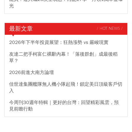
光
最新文章
/ HOT NEWS /
2026年下半年投資展望：狂熱漲勢 vs 嚴峻現實
友達二把手柯富仁裸辭內幕！「落後群創」成最後稻
草？
2026前進大南方論壇
佳世達集團艦隊無人機小隊起飛！鎖定美日頂級客戶切
入
今周刊30週年特輯｜更好的台灣：回望精彩風雲，預
見前瞻行動