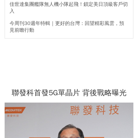
佳世達集團艦隊無人機小隊起飛！鎖定美日頂級客戶切
入
今周刊30週年特輯｜更好的台灣：回望精彩風雲，預
見前瞻行動
聯發科首發5G單晶片 背後戰略曝光