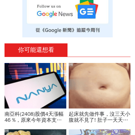
你可能還想看
PR
南亞科(2408)股價4天漲幅
起床就先做件事，沒三天小
46 %，原來今年資本支出
腹就不見了! 肚子一天天變
拉高、7月營收增7倍破
小！
表！蓋廠買設備最新營運目
PR