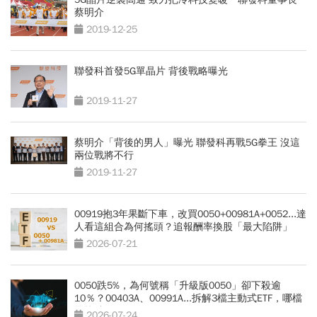
蔡明介
2019-12-25
聯發科首發5G單晶片 背後戰略曝光
2019-11-27
蔡明介「背後的男人」曝光 聯發科再戰5G拳王 沒這
兩位戰將不行
2019-11-27
00919抱3年果斷下車，改買0050+00981A+0052...達
人看這組合為何搖頭？追報酬率換股「最大陷阱」
2026-07-21
0050跌5%，為何號稱「升級版0050」卻下殺逾
10％？00403A、00991A...拆解3檔主動式ETF，哪檔
最抗跌？
2026-07-24