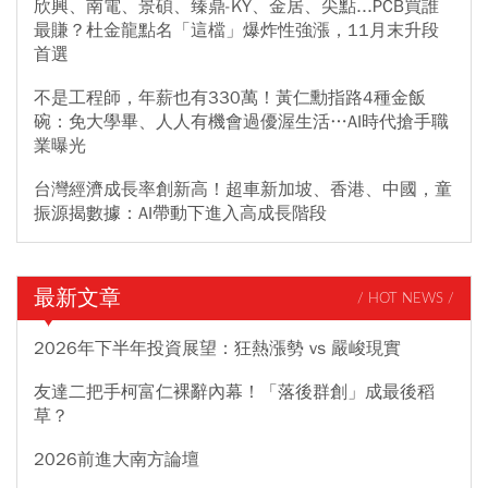
欣興、南電、景碩、臻鼎-KY、金居、尖點...PCB買誰
最賺？杜金龍點名「這檔」爆炸性強漲，11月末升段
首選
不是工程師，年薪也有330萬！黃仁勳指路4種金飯
碗：免大學畢、人人有機會過優渥生活…AI時代搶手職
業曝光
台灣經濟成長率創新高！超車新加坡、香港、中國，童
振源揭數據：AI帶動下進入高成長階段
最新文章
/ HOT NEWS /
2026年下半年投資展望：狂熱漲勢 vs 嚴峻現實
友達二把手柯富仁裸辭內幕！「落後群創」成最後稻
草？
2026前進大南方論壇