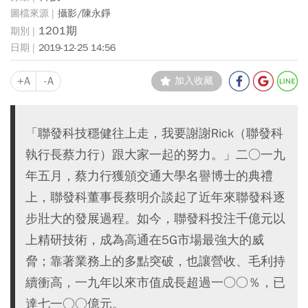
攝影/陳永錚
1201期
2019-12-25 14:56
+A
-A
加入收藏
「聯發科技穩健往上走，我要謝謝Rick（聯發科
執行長蔡力行）跟大家一起的努力。」二○一九
年五月，蔡力行獲頒交通大學名譽博士的典禮
上，聯發科董事長蔡明介談起了近年來聯發科逐
步壯大的發展過程。如今，聯發科投注千億元以
上精研技術，成為高通在5G市場最強大的威
脅；靠著業務上的多點突破，也讓營收、毛利持
續衝高，一九年以來市值成長超過一○○％，已
達七一○○億元。