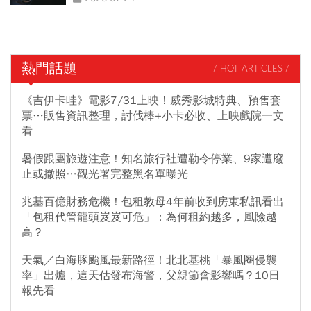
熱門話題
/ HOT ARTICLES /
《吉伊卡哇》電影7/31上映！威秀影城特典、預售套
票…販售資訊整理，討伐棒+小卡必收、上映戲院一文
看
暑假跟團旅遊注意！知名旅行社遭勒令停業、9家遭廢
止或撤照…觀光署完整黑名單曝光
兆基百億財務危機！包租教母4年前收到房東私訊看出
「包租代管龍頭岌岌可危」：為何租約越多，風險越
高？
天氣／白海豚颱風最新路徑！北北基桃「暴風圈侵襲
率」出爐，這天估發布海警，父親節會影響嗎？10日
報先看