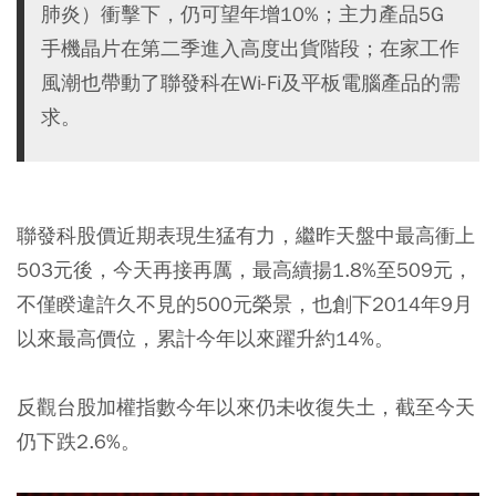
肺炎）衝擊下，仍可望年增10%；主力產品5G
手機晶片在第二季進入高度出貨階段；在家工作
風潮也帶動了聯發科在Wi-Fi及平板電腦產品的需
求。
聯發科股價近期表現生猛有力，繼昨天盤中最高衝上
503元後，
今天再接再厲，最高續揚1.8%至509元
，
不僅睽違許久不見的500元榮景，也
創下2014年9月
以來最高價位
，累計今年以來躍升約14%。
反觀台股加權指數今年以來仍未收復失土，截至今天
仍下跌2.6%。