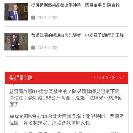
從併購到藝術品都出手神準 國巨董事長 陳泰銘
2019-12-25
熬過低潮的網通白牌先驅者 中磊電子總經理 王煒
2019-12-25
熱門話題
/ HOT STORIES /
慈濟遭詐騙10億怎麼發生的？陳昱瑄律師見證嚴下跪
博信任！豪宅藏158公斤黃金，洗錢手法曝光…慈濟回
應了
aespa演唱會8/11台北大巨蛋登場！開唱時間、票價座
位圖、實名制規定、演唱會歌單懶人包