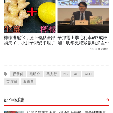
標曝光
檸檬搭配它，臉上斑點全部
華邦電上季毛利率飆7成賺
消失了，小肚子都變平坦了
翻！明年更吃緊啟動擴產、
資本支出估衝千億：黃仁勳
Ads by
若想到，早入主記憶體廠
聯發科
蔡明介
蔡力行
5G
4G
Wi-Fi
英特爾
股東會
延伸閱讀
5G晶片逆襲高通 致力把冷科技變暖 聯發科董事長