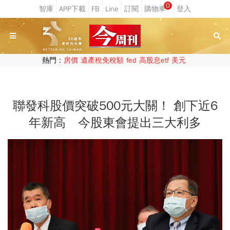
0
熱門：
房價
遺產稅免稅額
fed
高股息etf
美元
聯發科股價突破500元大關！ 創下近6
年新高 今股東會提出三大利多