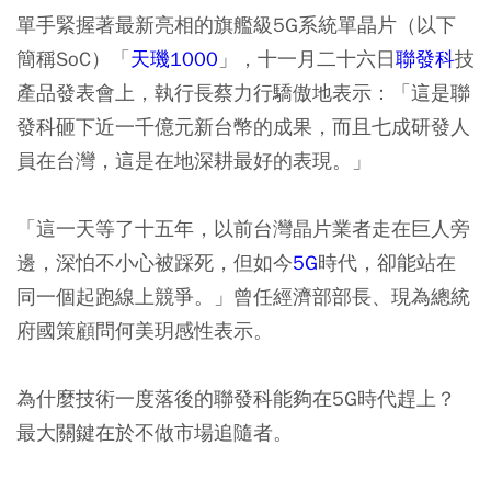
單手緊握著最新亮相的旗艦級5G系統單晶片（以下
簡稱SoC）「
天璣1000
」，十一月二十六日
聯發科
技
產品發表會上，執行長蔡力行驕傲地表示：「這是聯
發科砸下近一千億元新台幣的成果，而且七成研發人
員在台灣，這是在地深耕最好的表現。」
「這一天等了十五年，以前台灣晶片業者走在巨人旁
邊，深怕不小心被踩死，但如今
5G
時代，卻能站在
同一個起跑線上競爭。」曾任經濟部部長、現為總統
府國策顧問何美玥感性表示。
為什麼技術一度落後的聯發科能夠在5G時代趕上？
最大關鍵在於不做市場追隨者。