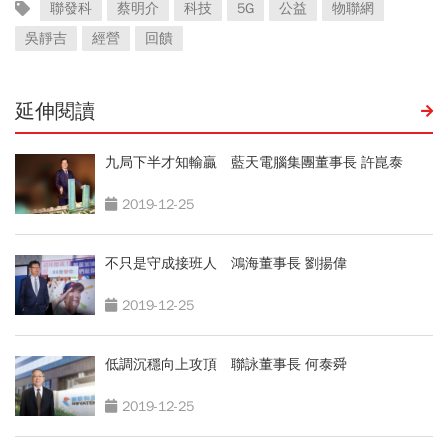
聯發科
蔡明介
科技
5G
公益
物聯網
吳靜吉
經營
回饋
延伸閱讀
九局下半才知輸贏 藍天電腦集團董事長 許崑泰
2019-12-25
不只是守成接班人 鴻海董事長 劉揚偉
2019-12-25
低調沉穩向上攻頂 聯詠董事長 何泰舜
2019-12-25