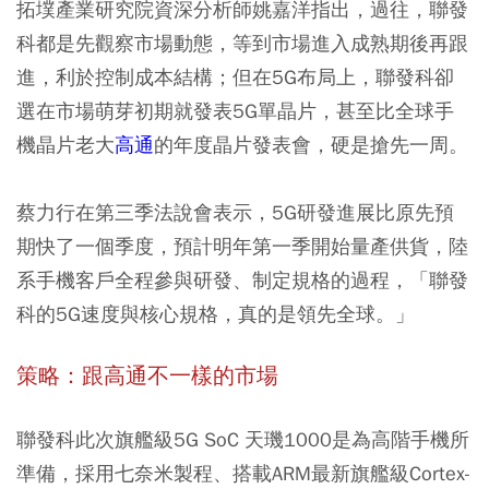
拓墣產業研究院資深分析師姚嘉洋指出，過往，聯發
科都是先觀察市場動態，等到市場進入成熟期後再跟
進，利於控制成本結構；但在5G布局上，聯發科卻
選在市場萌芽初期就發表5G單晶片，甚至比全球手
機晶片老大
高通
的年度晶片發表會，硬是搶先一周。
蔡力行在第三季法說會表示，5G研發進展比原先預
期快了一個季度，預計明年第一季開始量產供貨，陸
系手機客戶全程參與研發、制定規格的過程，「聯發
科的5G速度與核心規格，真的是領先全球。」
策略：跟高通不一樣的市場
聯發科此次旗艦級5G SoC 天璣1000是為高階手機所
準備，採用七奈米製程、搭載ARM最新旗艦級Cortex-