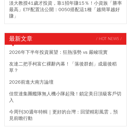
淡大教授41歲才投資，靠1招年賺15％！小資族「勝率
最高」ETF配置法公開：0050搭配這1種「越簡單越好
賺」
最新文章
/ HOT NEWS /
2026年下半年投資展望：狂熱漲勢 vs 嚴峻現實
友達二把手柯富仁裸辭內幕！「落後群創」成最後稻
草？
2026前進大南方論壇
佳世達集團艦隊無人機小隊起飛！鎖定美日頂級客戶切
入
今周刊30週年特輯｜更好的台灣：回望精彩風雲，預
見前瞻行動