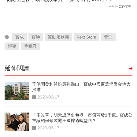
Ads by
寶成
寶勝
運動服務商
Next Store
管理
領導
蔡佩君
延伸閱讀
千億開發利益扮最強靠山 寶成中國百萬坪燙金地大
掃描
2020-06-17
「不改革，明天成歷史包袱」市值蒸發1千億...寶成公
主該如何領製鞋王國撐過轉型路？
2020-06-17