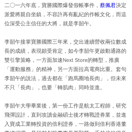
二○一六年底，寶勝國際爆發假帳事件，
蔡佩君
決定
派愛將親自坐鎮，不容許再有亂紀的作帳文化，而這
位深受公主信任的大將，就是李韶午。
李韶午接掌寶勝國際三年來，交出連續營收兩位數成
長的成績，表現頗受肯定，如今李韶午更啟動通路的
雙引擎策略，一方面加速Next Store的轉型，推廣
「運動服務」的精神，另一方面拉高電商比重。套句
李韶午的說法，過去都在「跑馬圈地長肉」，但未來
不只「長肉」，也要「轉肌肉」同時並進。
李韶午大學畢業後，第一份工作是航太工程師，研究
飛彈設計，直到攻讀金融碩士後才轉戰證券業，並進
入寶成工業轉投資的倍利證券，一路做到倍利香港董