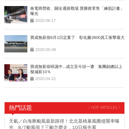
衝電商營收、闢全通路戰場 寶勝救零售「練肌計畫」
曝光
2020-06-17
寶成無薪假6月1日定案了 彰化廠2600員工衝擊最大
2020-05-08
寶成無薪假研議中...成立至今頭一遭 集團副總以上
擬減薪10％
2020-04-21
熱門話題
/ HOT ARTICLES /
天氣／白海豚颱風最新路徑！北北基桃暴風圈侵襲率曝
光、8/7颱風假？三颱怎麼走，10日報先看