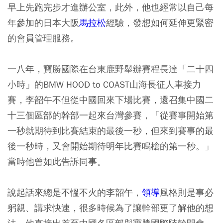
早上先跑完步才進辦公室，此外，他也經常以自己每
年參加的日本大阪
馬拉松
經驗，發想如何延伸更緊密
的會員管理服務。
一八年，寶勝國際在台東鹿野舉辦賽程長達「二十四
小時」的BMW HOOD to COAST山海長征人車接力
賽，李韶午不但從中國回來下場比賽，還召集中國二
十三個區部的幹部一起來台灣參賽，「從賽事開始第
一秒就期待到比賽結束的最後一秒，但來到賽事的最
後一秒時，又會開始期待明年比賽鳴槍的第一秒。」
當時他曾如此告訴同事。
說起話來總是不慍不火的李韶午，
領導
風格則是事必
躬親、講求快速，很多時候為了讓幹部更了解他的想