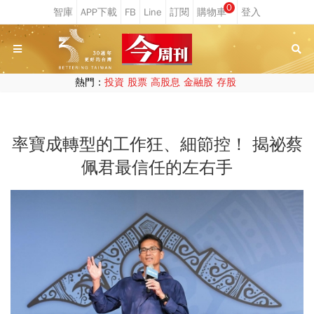
0
熱門：
投資
股票
高股息
金融股
存股
率寶成轉型的工作狂、細節控！ 揭祕蔡
佩君最信任的左右手