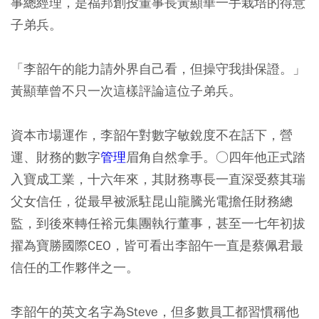
事總經理，是福邦創投董事長黃顯華一手栽培的得意
子弟兵。
「李韶午的能力請外界自己看，但操守我掛保證。」
黃顯華曾不只一次這樣評論這位子弟兵。
資本市場運作，李韶午對數字敏銳度不在話下，營
運、財務的數字
管理
眉角自然拿手。○四年他正式踏
入寶成工業，十六年來，其財務專長一直深受蔡其瑞
父女信任，從最早被派駐昆山龍騰光電擔任財務總
監，到後來轉任裕元集團執行董事，甚至一七年初拔
擢為寶勝國際CEO，皆可看出李韶午一直是蔡佩君最
信任的工作夥伴之一。
李韶午的英文名字為Steve，但多數員工都習慣稱他