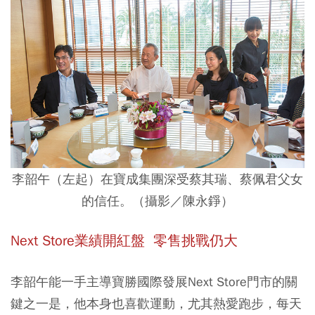
李韶午（左起）在寶成集團深受蔡其瑞、蔡佩君父女
的信任。（攝影／陳永錚）
Next Store業績開紅盤 零售挑戰仍大
李韶午能一手主導寶勝國際發展Next Store門市的關
鍵之一是，他本身也喜歡運動，尤其熱愛跑步，每天