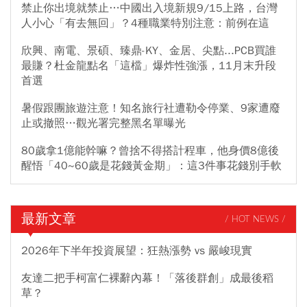
禁止你出境就禁止…中國出入境新規9/15上路，台灣
人小心「有去無回」？4種職業特別注意：前例在這
欣興、南電、景碩、臻鼎-KY、金居、尖點...PCB買誰
最賺？杜金龍點名「這檔」爆炸性強漲，11月末升段
首選
暑假跟團旅遊注意！知名旅行社遭勒令停業、9家遭廢
止或撤照…觀光署完整黑名單曝光
80歲拿1億能幹嘛？曾捨不得搭計程車，他身價8億後
醒悟「40~60歲是花錢黃金期」：這3件事花錢別手軟
最新文章
/ HOT NEWS /
2026年下半年投資展望：狂熱漲勢 vs 嚴峻現實
友達二把手柯富仁裸辭內幕！「落後群創」成最後稻
草？