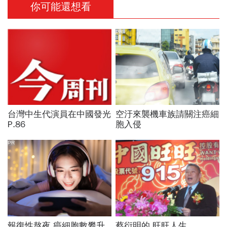
你可能還想看
PR
台灣中生代演員在中國發光
空汙來襲機車族請關注癌細
P.86
胞入侵
PR
報復性熬夜 癌細胞數攀升
蔡衍明的 旺旺人生