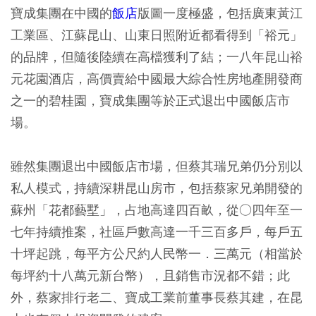
寶成集團在中國的
飯店
版圖一度極盛，包括廣東黃江
工業區、江蘇昆山、山東日照附近都看得到「裕元」
的品牌，但隨後陸續在高檔獲利了結；一八年昆山裕
元花園酒店，高價賣給中國最大綜合性房地產開發商
之一的碧桂園，寶成集團等於正式退出中國飯店市
場。
雖然集團退出中國飯店市場，但蔡其瑞兄弟仍分別以
私人模式，持續深耕昆山房市，包括蔡家兄弟開發的
蘇州「花都藝墅」，占地高達四百畝，從○四年至一
七年持續推案，社區戶數高達一千三百多戶，每戶五
十坪起跳，每平方公尺約人民幣一．三萬元（相當於
每坪約十八萬元新台幣），且銷售市況都不錯；此
外，蔡家排行老二、寶成工業前董事長蔡其建，在昆