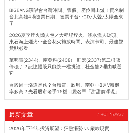
BIGBANG演唱會台灣時間、票價、座位圖出爐！實名制
台北高雄4場搶票日期、售票平台…GD/大聲/太陽全來
了
2026夏季煙火懶人包／大稻埕煙火、淡水漁人碼頭、
東石海上煙火…全台花火施放時間、表演卡司、最佳觀
賞點必看
華邦電(2344)、南亞科(2408)、旺宏(2337)第二根漲
停穩了？記憶體股只能挑一檔挑誰，杜金龍2理由喊選
它
台股周一漲還是跌？台積電、欣興、南亞…8月V轉機
率多高？先看股市老手16檔口袋名單「甜甜價浮現」
最新文章
/ HOT NEWS /
2026年下半年投資展望：狂熱漲勢 vs 嚴峻現實