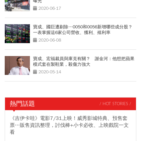
曝光
2020-06-17
寶成、國巨遭剔除…0050和0056新增哪些成分股？
一表掌握這6家公司營收、獲利、殖利率
2020-06-08
寶成、宏福裁員與庫克有關？ 謝金河：他想把蘋果
模式套在製鞋業，殺傷力強大
2020-05-14
熱門話題
/ HOT STORIES /
《吉伊卡哇》電影7/31上映！威秀影城特典、預售套
票…販售資訊整理，討伐棒+小卡必收、上映戲院一文
看