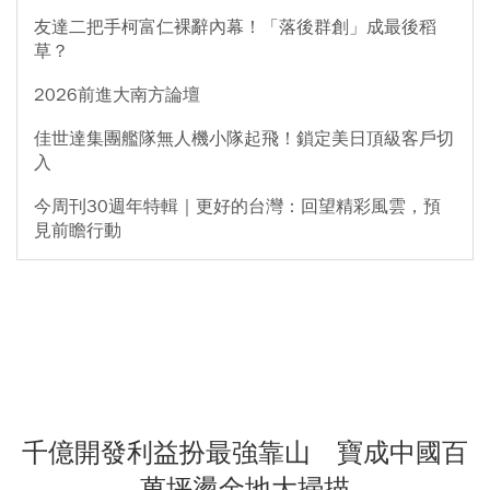
友達二把手柯富仁裸辭內幕！「落後群創」成最後稻
草？
2026前進大南方論壇
佳世達集團艦隊無人機小隊起飛！鎖定美日頂級客戶切
入
今周刊30週年特輯｜更好的台灣：回望精彩風雲，預
見前瞻行動
千億開發利益扮最強靠山 寶成中國百
萬坪燙金地大掃描