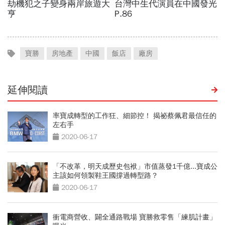
寶勝
房地產
中國
飯店
廠房
延伸閱讀
率寶成轉型的工作狂、細節控！ 揭祕蔡佩君最信任的
左右手
2020-06-17
「不改革，明天成歷史包袱」市值蒸發1千億...寶成公
主該如何領製鞋王國撐過轉型路？
2020-06-17
衝電商營收、闢全通路戰場 寶勝救零售「練肌計畫」