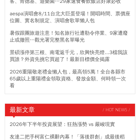
客、肯德基、遊樂園…29家速食餐飲飯店好康必收
aespa演唱會8/11台北大巨蛋登場！開唱時間、票價座
位圖、實名制規定、演唱會歌單懶人包
暑假跟團旅遊注意！知名旅行社遭勒令停業、9家遭廢
止或撤照…觀光署完整黑名單曝光
景碩漲停第三根、南電返千元，欣興快亮燈...3檔我該
買誰？外資先挑它買超了！最新目標價全揭露
2026重陽敬老禮金懶人包，最高領5萬！全台各縣市
65歲以上重陽禮金領取資格、發放金額、何時領一次
看
最新文章
/ HOT NEWS /
2026年下半年投資展望：狂熱漲勢 vs 嚴峻現實
友達二把手柯富仁裸辭內幕！「落後群創」成最後稻