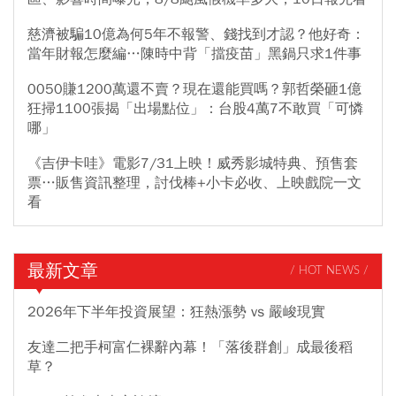
慈濟被騙10億為何5年不報警、錢找到才認？他好奇：
當年財報怎麼編…陳時中背「擋疫苗」黑鍋只求1件事
0050賺1200萬還不賣？現在還能買嗎？郭哲榮砸1億
狂掃1100張揭「出場點位」：台股4萬7不敢買「可憐
哪」
《吉伊卡哇》電影7/31上映！威秀影城特典、預售套
票…販售資訊整理，討伐棒+小卡必收、上映戲院一文
看
最新文章
/ HOT NEWS /
2026年下半年投資展望：狂熱漲勢 vs 嚴峻現實
友達二把手柯富仁裸辭內幕！「落後群創」成最後稻
草？