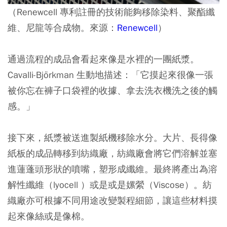
（Renewcell 專利註冊的技術能夠移除染料、聚酯纖
維、尼龍等合成物。來源：
Renewcell
）
通過流程的成品會看起來像是水裡的一團紙漿。
Cavalli-Björkman 生動地描述：「它摸起來很像一張
被你忘在褲子口袋裡的收據、拿去洗衣機洗之後的觸
感。」
接下來，紙漿被送進製紙機移除水分。大片、長得像
紙板的成品轉移到紡織廠，紡織廠會將它們溶解並塞
進蓮蓬頭形狀的噴嘴，塑形成纖維。最終將產出為溶
解性纖維（lyocell ）或是或是嫘縈（Viscose）。紡
織廠亦可根據不同用途改變製程細節，讓這些材料摸
起來像絲或是像棉。