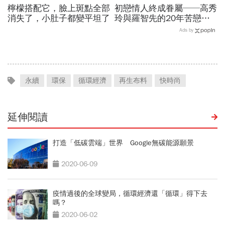
檸檬搭配它，臉上斑點全部
初戀情人終成眷屬──高秀
消失了，小肚子都變平坦了
玲與羅智先的20年苦戀
P.64
Ads by
永續
環保
循環經濟
再生布料
快時尚
延伸閱讀
打造「低碳雲端」世界 Google無碳能源願景
2020-06-09
疫情過後的全球變局，循環經濟還「循環」得下去
嗎？
2020-06-02