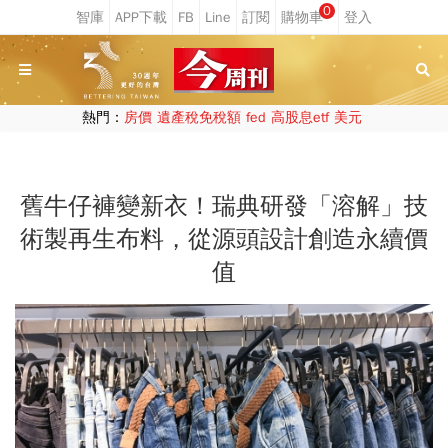
0
熱門：
房價
遺產稅免稅額
fed
高股息etf
美元
舊牛仔褲變新衣！瑞典研發「溶解」技
術製再生布料，從源頭設計創造永續價
值