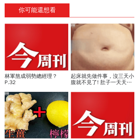
你可能還想看
PR
林軍熬成弱勢總經理？
起床就先做件事，沒三天小
P.32
腹就不見了! 肚子一天天變
小！
PR