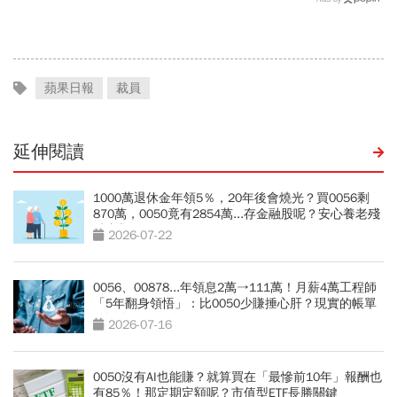
錢：決定一生的財富關鍵
蘋果日報
裁員
延伸閱讀
1000萬退休金年領5％，20年後會燒光？買0056剩
870萬，0050竟有2854萬...存金融股呢？安心養老殘
酷真相
2026-07-22
0056、00878...年領息2萬→111萬！月薪4萬工程師
「5年翻身領悟」：比0050少賺捶心肝？現實的帳單
更逼人
2026-07-16
0050沒有AI也能賺？就算買在「最慘前10年」報酬也
有85％！那定期定額呢？市值型ETF長勝關鍵