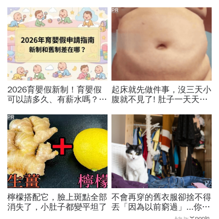
PR
2026育嬰假新制！育嬰假
起床就先做件事，沒三天小
可以請多久、有薪水嗎？育
腹就不見了! 肚子一天天變
嬰留職停薪津貼申請、準備
小！
資料，和舊制差異一次看
PR
檸檬搭配它，臉上斑點全部
不會再穿的舊衣服卻捨不得
消失了，小肚子都變平坦了
丟「因為以前窮過」...你和
頭等艙的距離，差的不只是
Ads by