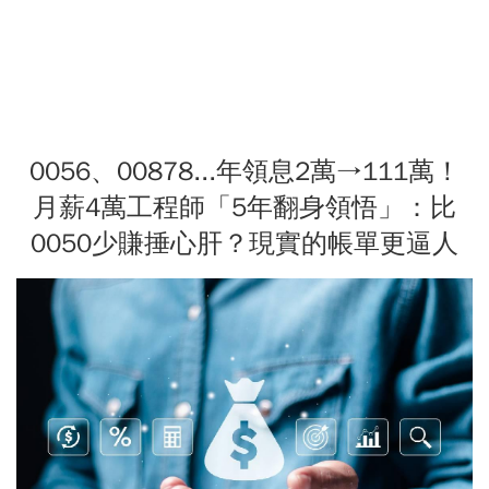
0056、00878...年領息2萬→111萬！
月薪4萬工程師「5年翻身領悟」：比
0050少賺捶心肝？現實的帳單更逼人