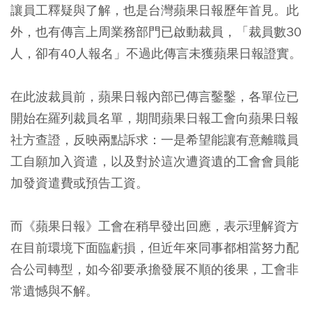
讓員工釋疑與了解，也是台灣蘋果日報歷年首見。此
外，也有傳言上周業務部門已啟動裁員，「裁員數30
人，卻有40人報名」不過此傳言未獲蘋果日報證實。
在此波裁員前，蘋果日報內部已傳言鑿鑿，各單位已
開始在羅列裁員名單，期間蘋果日報工會向蘋果日報
社方查證，反映兩點訴求：一是希望能讓有意離職員
工自願加入資遣，以及對於這次遭資遺的工會會員能
加發資遣費或預告工資。
而《蘋果日報》工會在稍早發出回應，表示理解資方
在目前環境下面臨虧損，但近年來同事都相當努力配
合公司轉型，如今卻要承擔發展不順的後果，工會非
常遺憾與不解。