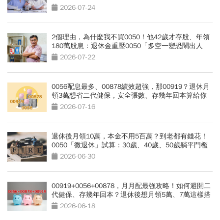
額
2026-07-24
2個理由，為什麼我不買0050！他42歲才存股、年領
180萬股息：退休金重壓0050「多空一變恐鬧出人
命」
2026-07-22
0056配息最多、00878績效超強，那00919？退休月
領3萬想省二代健保，安全張數、存幾年回本算給你
看
2026-07-16
退休後月領10萬，本金不用5百萬？到老都有錢花！
0050「微退休」試算：30歲、40歲、50歲躺平門檻
公開
2026-06-30
00919+0056+00878，月月配最強攻略！如何避開二
代健保、存幾年回本？退休後想月領5萬、7萬這樣搭
2026-06-18