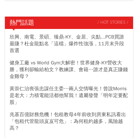
熱門話題
/ HOT STORIES /
欣興、南電、景碩、臻鼎-KY、金居、尖點...PCB買誰
最賺？杜金龍點名「這檔」爆炸性強漲，11月末升段
首選
健身工廠 vs World Gym大解密！世界健身-KY營收大
勝，獲利卻輸給柏文？教練課、會籍…誰才是真正賺錢
金雞母？
黃崇仁治喪張忠謀任主委…兩人交情曝光！曾說Morris
是老大：力積電能活都他幫我！遺屬發聲「明年定要配
股」
兆基百億財務危機！包租教母4年前收到房東私訊看出
「包租代管龍頭岌岌可危」：為何租約越多，風險越
高？