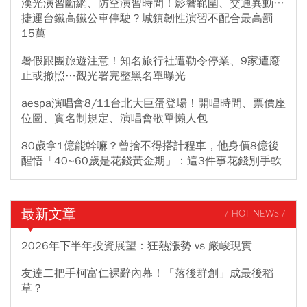
漢光演習斷網、防空演習時間！影響範圍、交通異動…
捷運台鐵高鐵公車停駛？城鎮韌性演習不配合最高罰
15萬
暑假跟團旅遊注意！知名旅行社遭勒令停業、9家遭廢
止或撤照…觀光署完整黑名單曝光
aespa演唱會8/11台北大巨蛋登場！開唱時間、票價座
位圖、實名制規定、演唱會歌單懶人包
80歲拿1億能幹嘛？曾捨不得搭計程車，他身價8億後
醒悟「40~60歲是花錢黃金期」：這3件事花錢別手軟
最新文章
/ HOT NEWS /
2026年下半年投資展望：狂熱漲勢 vs 嚴峻現實
友達二把手柯富仁裸辭內幕！「落後群創」成最後稻
草？