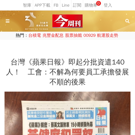
0
熱門：
台積電
兆豐金配息
股票抽籤
00929
航運股走勢
台灣《蘋果日報》即起分批資遣140
人！ 工會：不解為何要員工承擔發展
不順的後果