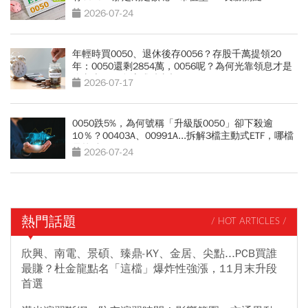
2026-07-24
年輕時買0050、退休後存0056？存股千萬提領20
年：0050還剩2854萬，0056呢？為何光靠領息才是
吃老本…現金流殘酷真相
2026-07-17
0050跌5%，為何號稱「升級版0050」卻下殺逾
10％？00403A、00991A...拆解3檔主動式ETF，哪檔
最抗跌？
2026-07-24
熱門話題
/ HOT ARTICLES /
欣興、南電、景碩、臻鼎-KY、金居、尖點...PCB買誰
最賺？杜金龍點名「這檔」爆炸性強漲，11月末升段
首選