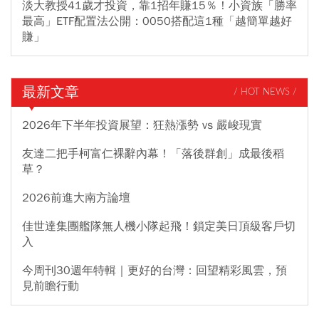
淡大教授41歲才投資，靠1招年賺15％！小資族「勝率
最高」ETF配置法公開：0050搭配這1種「越簡單越好
賺」
最新文章
/ HOT NEWS /
2026年下半年投資展望：狂熱漲勢 vs 嚴峻現實
友達二把手柯富仁裸辭內幕！「落後群創」成最後稻
草？
2026前進大南方論壇
佳世達集團艦隊無人機小隊起飛！鎖定美日頂級客戶切
入
今周刊30週年特輯｜更好的台灣：回望精彩風雲，預
見前瞻行動