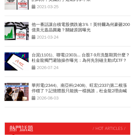
2021-03-25
他一番話讓台積電股價跌逾3％！英特爾為何豪砸200
億美元蓋晶圓廠？關鍵原因曝光
2021-03-24
台泥(1101)、聯電(2303)... 台股7-9月洗盤期買什麼？
杜金龍獨門避險操作曝光：為何先別碰主動式ETF？
2026-07-24
華邦電(2344)、南亞科(2408)、旺宏(2337)第二根漲
停穩了？記憶體股只能挑一檔挑誰，杜金龍2理由喊
選它
2026-08-03
熱門話題
/ HOT ARTICLES /