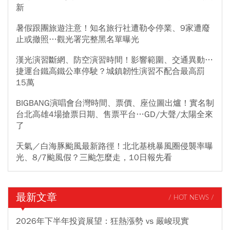
新
暑假跟團旅遊注意！知名旅行社遭勒令停業、9家遭廢
止或撤照…觀光署完整黑名單曝光
漢光演習斷網、防空演習時間！影響範圍、交通異動…
捷運台鐵高鐵公車停駛？城鎮韌性演習不配合最高罰
15萬
BIGBANG演唱會台灣時間、票價、座位圖出爐！實名制
台北高雄4場搶票日期、售票平台…GD/大聲/太陽全來
了
天氣／白海豚颱風最新路徑！北北基桃暴風圈侵襲率曝
光、8/7颱風假？三颱怎麼走，10日報先看
最新文章
/ HOT NEWS /
2026年下半年投資展望：狂熱漲勢 vs 嚴峻現實