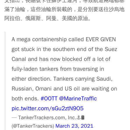
文指出，長賜號卡住蘇伊士運河，導致航道兩端都塞
滿了油輪，這些油輪所裝載的，是分別要送往沙烏地
阿拉伯、俄羅斯、阿曼、美國的原油。
A mega containership called EVER GIVEN
got stuck in the southern end of the Suez
Canal and has now blocked off a lot of
fully-laden tankers from traversing in
either direction. Tankers carrying Saudi,
Russian, Omani and US oil are waiting on
both ends.
#OOTT
@MarineTraffic
pic.twitter.com/sGu2ztN9O5
— TankerTrackers.com, Inc.⚓️🛢
(@TankerTrackers)
March 23, 2021