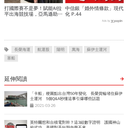
打國際賽不是夢！賦能AI拉
中信銀「婚外情條款」現代
平出海競技場，亞馬遜助攻
化 P.44
中小企業加速搶進全球市場
Ads by
長榮海運
航運股
陽明
萬海
蘇伊士運河
塞船
延伸閱讀
「卡船」梗圖點出台灣50年變化 長榮貨輪堵住蘇伊
士運河 5個Q&A秒懂這事引爆哪些話題
2021-03-26
英特爾想和台積電對幹？這3組數字證明 護國神山
的武功，美國對手短期內學不來