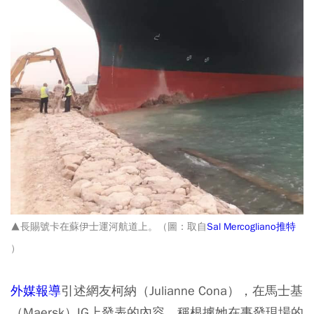
▲長賜號卡在蘇伊士運河航道上。（圖：取自
Sal Mercogliano推特
）
外媒報導
引述網友柯納（Julianne Cona），在馬士基
（Maersk）IG上發表的內容，稱根據她在事發現場的