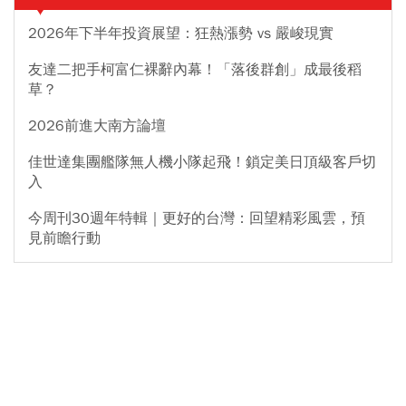
2026年下半年投資展望：狂熱漲勢 vs 嚴峻現實
友達二把手柯富仁裸辭內幕！「落後群創」成最後稻
草？
2026前進大南方論壇
佳世達集團艦隊無人機小隊起飛！鎖定美日頂級客戶切
入
今周刊30週年特輯｜更好的台灣：回望精彩風雲，預
見前瞻行動