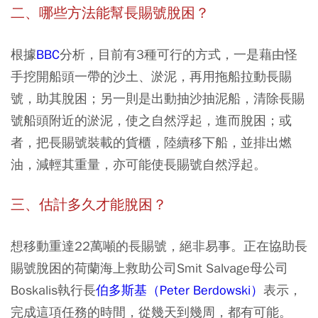
二、哪些方法能幫長賜號脫困？
根據
BBC
分析，目前有3種可行的方式，一是藉由怪
手挖開船頭一帶的沙土、淤泥，再用拖船拉動長賜
號，助其脫困；另一則是出動抽沙抽泥船，清除長賜
號船頭附近的淤泥，使之自然浮起，進而脫困；或
者，把長賜號裝載的貨櫃，陸續移下船，並排出燃
油，減輕其重量，亦可能使長賜號自然浮起。
三、估計多久才能脫困？
想移動重達22萬噸的長賜號，絕非易事。正在協助長
賜號脫困的荷蘭海上救助公司Smit Salvage母公司
Boskalis執行長
伯多斯基（Peter Berdowski）
表示，
完成這項任務的時間，從幾天到幾周，都有可能。