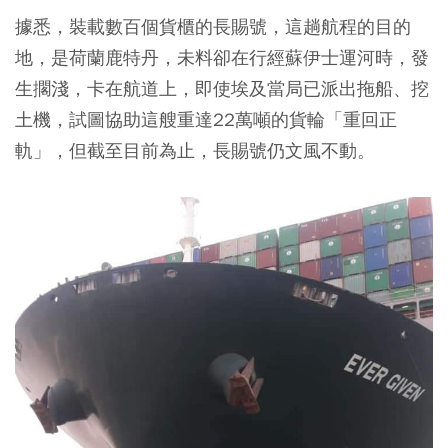
據悉，裝載數百個貨櫃的長賜號，這趟航程的目的
地，是荷蘭鹿特丹，未料卻在行經蘇伊士運河時，發
生擱淺，卡在航道上，即使埃及當局已派出拖船、挖
土機，試圖協助這艘重達22萬噸的貨輪「重回正
軌」，但截至目前為止，長賜號仍文風不動。