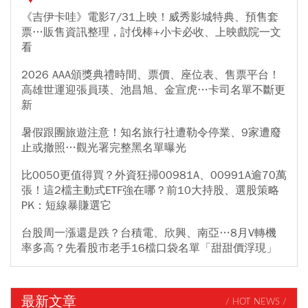
《吉伊卡哇》電影7/31上映！威秀影城特典、預售套
票…販售資訊整理，討伐棒+小卡必收、上映戲院一文
看
2026 AAA頒獎典禮時間、票價、座位表、售票平台！
高雄世運迎張員瑛、池昌旭、金宣虎…卡司名單不斷更
新
暑假跟團旅遊注意！知名旅行社遭勒令停業、9家遭廢
止或撤照…觀光署完整黑名單曝光
比0050更值得買？外資狂掃00981A、00991A逾70萬
張！這2檔主動式ETF強在哪？前10大持股、選股策略
PK：短線暴賺選它
台股周一漲還是跌？台積電、欣興、南亞…8月V轉機
率多高？先看股市老手16檔口袋名單「甜甜價浮現」
最新文章
/ HOT NEWS /