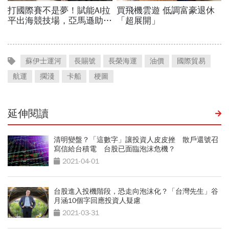
蘇伊士運河
長賜號
長榮海運
油價
國際貿易
航運
擱淺
卡船
梗圖
延伸閱讀
清明變盤？「這數字」讓投資人皮皮挫 散戶還號召
寫信給台積電 台股已面臨泡沫危機？
2021-04-01
台股進入投機階段，恐走向泡沫化？「台灣先生」谷
月涵10個字回應投資人疑慮
2021-03-31