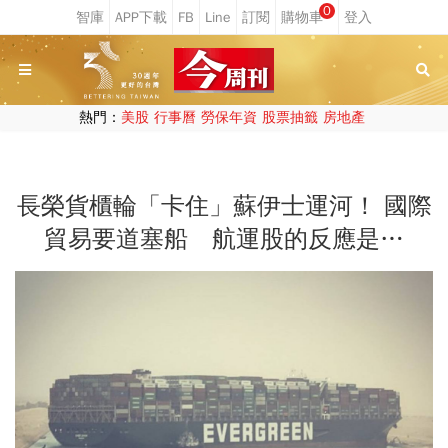
0
熱門：
美股
行事曆
勞保年資
股票抽籤
房地產
長榮貨櫃輪「卡住」蘇伊士運河！ 國際
貿易要道塞船 航運股的反應是…