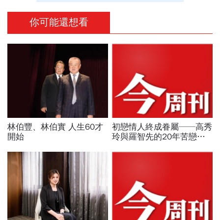
你可能還想看
林伯豐、林伯實 人生60才
初戀情人終成眷屬──高秀
開始
玲與羅智先的20年苦戀
P.64