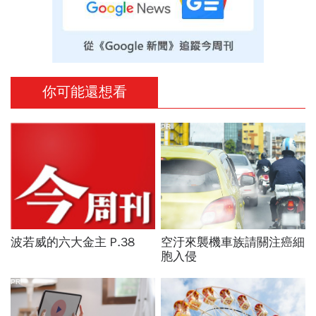
你可能還想看
PR
波若威的六大金主 P.38
空汙來襲機車族請關注癌細
胞入侵
PR