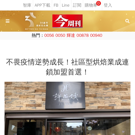
0
熱門：
0056
0050
輝達
00878
00940
不畏疫情逆勢成長！社區型烘焙業成連
鎖加盟首選！