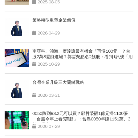
可能賣光」
2025-08-05
策略轉型重塑企業價值
2026-04-29
南亞科、鴻海、廣達誰最有機會「再漲100元」？台
股2萬8還能進場？郭哲榮點名2飆股：看到1訊號「用
力買」
2025-10-29
台灣企業升級三大關鍵戰略
2026-03-31
0050跌到93.X元可以買？郭哲榮砸1億元掃1100張
「台股今年上看5萬點」：曾靠0050年賺1151萬、3
策略曝光
2026-07-29