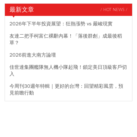
最新文章
/ HOT NEWS /
2026年下半年投資展望：狂熱漲勢 vs 嚴峻現實
友達二把手柯富仁裸辭內幕！「落後群創」成最後稻
草？
2026前進大南方論壇
佳世達集團艦隊無人機小隊起飛！鎖定美日頂級客戶切
入
今周刊30週年特輯｜更好的台灣：回望精彩風雲，預
見前瞻行動