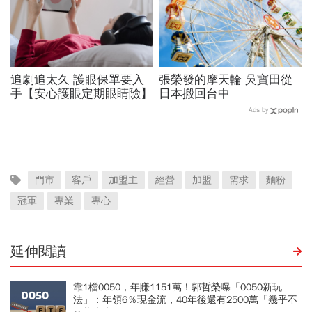
追劇追太久 護眼保單要入
張榮發的摩天輪 吳寶田從
手【安心護眼定期眼睛險】
日本搬回台中
Ads by
門市
客戶
加盟主
經營
加盟
需求
麵粉
冠軍
專業
專心
延伸閱讀
靠1檔0050，年賺1151萬！郭哲榮曝「0050新玩
法」：年領6％現金流，40年後還有2500萬「幾乎不