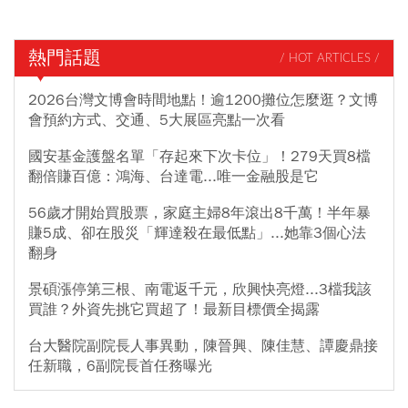
熱門話題
/ HOT ARTICLES /
2026台灣文博會時間地點！逾1200攤位怎麼逛？文博
會預約方式、交通、5大展區亮點一次看
國安基金護盤名單「存起來下次卡位」！279天買8檔
翻倍賺百億：鴻海、台達電...唯一金融股是它
56歲才開始買股票，家庭主婦8年滾出8千萬！半年暴
賺5成、卻在股災「輝達殺在最低點」...她靠3個心法
翻身
景碩漲停第三根、南電返千元，欣興快亮燈...3檔我該
買誰？外資先挑它買超了！最新目標價全揭露
台大醫院副院長人事異動，陳晉興、陳佳慧、譚慶鼎接
任新職，6副院長首任務曝光