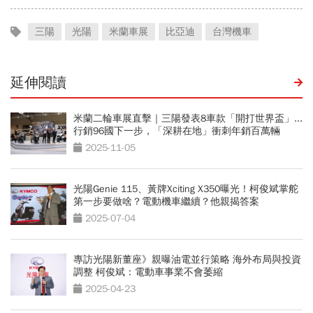
三陽
光陽
米蘭車展
比亞迪
台灣機車
延伸閱讀
米蘭二輪車展直擊｜三陽發表8車款「開打世界盃」...
行銷96國下一步，「深耕在地」衝刺年銷百萬輛
2025-11-05
光陽Genie 115、黃牌Xciting X350曝光！柯俊斌掌舵
第一步要做啥？電動機車繼續？他親揭答案
2025-07-04
專訪光陽新董座》親曝油電並行策略 海外布局與投資
調整 柯俊斌：電動車事業不會萎縮
2025-04-23