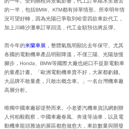
的一年。受到關稅與景氣影響，代工訂單縮水至過去
的一半，包括BMW、KTM都有掉單情形。所幸明年情
況可望好轉，因為光陽已爭取到哈雷四款車款代工，
加上川崎沙灘車訂單回流，代工金額預估將反彈。
而今年的
米蘭車展
，整體氣氛明顯比去年保守。尤其
各國的電動機車產品明顯降溫，不僅三陽、光陽放慢
腳步，Honda、BMW等國際大廠也絕口不提新電動車
的量產計畫。「歐洲電動機車賣不好，大家都虧錢。
大品牌不敢量產，只敢出概念車。」一名台灣機車廠
高層分析。
唯獨中國車廠卻逆勢而來。小老婆汽機車資訊網創辦
人何柏毅觀察，中國車廠春風、奔達等油車，以及電
動機車龍頭雅迪的展區都愈做愈大，車款數量與開發