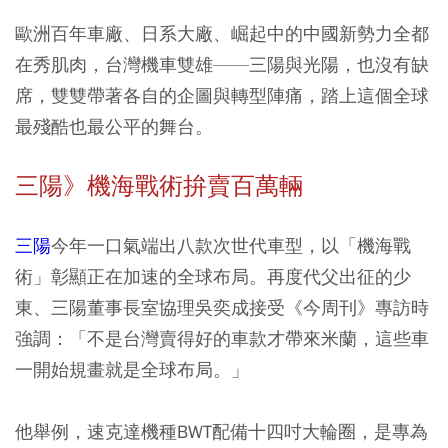
歐洲百年車廠、日系大廠、崛起中的中國新勢力全都
在秀肌肉，台灣機車雙雄——三陽與光陽，也沒有缺
席，雙雙帶著各自的企圖與轉型陣痛，踏上這個全球
最殘酷也最公平的舞台。
三陽》機海戰術拚賣百萬輛
三陽
今年一口氣端出八款次世代車型，以「機海戰
術」彰顯正在加速的全球布局。再度代父出征的少
東、三陽董事長室協理吳奕成接受《今周刊》專訪時
強調：「不是台灣賣得好的車款才帶來米蘭，這些車
一開始規畫就是全球布局。」
他舉例，速克達機種BWT配備十四吋大輪圈，是專為