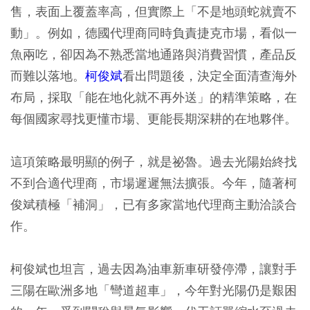
售，表面上覆蓋率高，但實際上「不是地頭蛇就賣不
動」。例如，德國代理商同時負責捷克市場，看似一
魚兩吃，卻因為不熟悉當地通路與消費習慣，產品反
而難以落地。
柯俊斌
看出問題後，決定全面清查海外
布局，採取「能在地化就不再外送」的精準策略，在
每個國家尋找更懂市場、更能長期深耕的在地夥伴。
這項策略最明顯的例子，就是祕魯。過去光陽始終找
不到合適代理商，市場遲遲無法擴張。今年，隨著柯
俊斌積極「補洞」，已有多家當地代理商主動洽談合
作。
柯俊斌也坦言，過去因為油車新車研發停滯，讓對手
三陽在歐洲多地「彎道超車」，今年對光陽仍是艱困