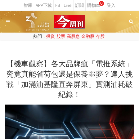
0
熱門：
投資
股票
高股息
金融股
存股
【機車觀察】各大品牌瘋「電推系統」
究竟真能省荷包還是保養噩夢？達人挑
戰「加滿油基隆直奔屏東」實測油耗破
紀錄！