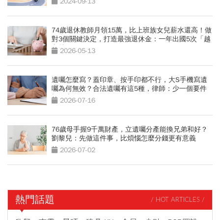
2024-09-13
74歲退休教師月領15萬，比上班族女兒薪水還高！做
對3個關鍵決定，打造最強退休金：一年出國5次「越
老越有錢」
2026-05-13
遺囑怎麼寫？蓋印章、按手印都不行，大S手機寫遺
囑為何無效？合法遺囑有這5種，律師：少一個要件
視同廢紙
2026-07-16
76歲母手握9千萬財產，立遺囑分產能換兄弟和好？
劉黎兒：先做這件事，比煩惱怎麼分錢更有意義
2026-07-02
熱門話題
/ HOT ARTICLES /