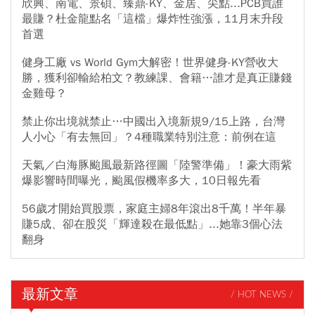
欣興、南電、景碩、臻鼎-KY、金居、尖點...PCB買誰
最賺？杜金龍點名「這檔」爆炸性強漲，11月末升段
首選
健身工廠 vs World Gym大解密！世界健身-KY營收大
勝，獲利卻輸給柏文？教練課、會籍…誰才是真正賺錢
金雞母？
禁止你出境就禁止…中國出入境新規9/15上路，台灣
人小心「有去無回」？4種職業特別注意：前例在這
天氣／白海豚颱風最新路徑圖「陸警準備」！豪大雨紫
爆影響時間曝光，颱風假機率多大，10日報先看
56歲才開始買股票，家庭主婦8年滾出8千萬！半年暴
賺5成、卻在股災「輝達殺在最低點」...她靠3個心法
翻身
最新文章
/ HOT NEWS /