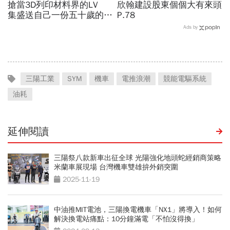
搶當3D列印材料界的LV
欣翰建設股東個個大有來頭
集盛送自己一份五十歲的生
P.78
日大禮
Ads by
三陽工業
SYM
機車
電推浪潮
競能電驅系統
油耗
延伸閱讀
三陽祭八款新車出征全球 光陽強化地頭蛇經銷商策略
米蘭車展現場 台灣機車雙雄拚外銷突圍
2025-11-19
中油推MIT電池，三陽換電機車「NX1」將導入！如何
解決換電站痛點：10分鐘滿電「不怕沒得換」