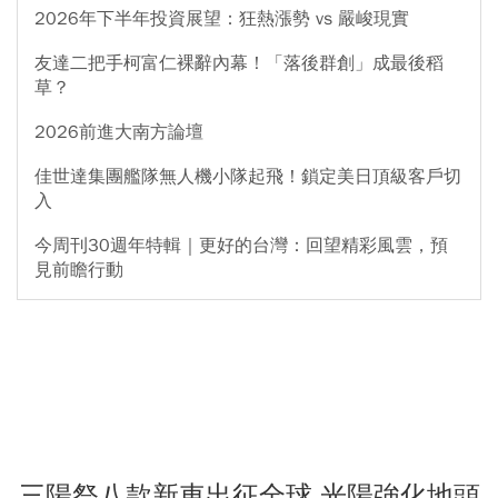
2026年下半年投資展望：狂熱漲勢 vs 嚴峻現實
友達二把手柯富仁裸辭內幕！「落後群創」成最後稻
草？
2026前進大南方論壇
佳世達集團艦隊無人機小隊起飛！鎖定美日頂級客戶切
入
今周刊30週年特輯｜更好的台灣：回望精彩風雲，預
見前瞻行動
三陽祭八款新車出征全球 光陽強化地頭