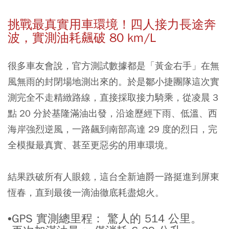
挑戰最真實用車環境！四人接力長途奔
波，實測油耗飆破 80 km/L
很多車友會說，官方測試數據都是「黃金右手」在無
風無雨的封閉場地測出來的。於是鄒小捷團隊這次實
測完全不走精緻路線，直接採取接力騎乘，從凌晨 3
點 20 分於基隆滿油出發，沿途歷經下雨、低溫、西
海岸強烈逆風，一路飆到南部高達 29 度的烈日，完
全模擬最真實、甚至更惡劣的用車環境。
結果跌破所有人眼鏡，這台全新迪爵一路挺進到屏東
恆春，直到最後一滴油徹底耗盡熄火。
•GPS 實測總里程： 驚人的 514 公里。