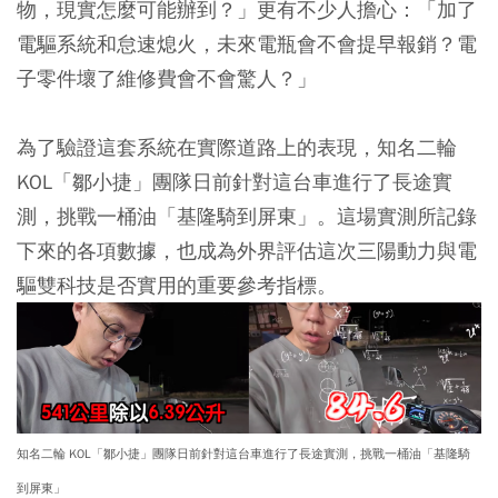
物，現實怎麼可能辦到？」更有不少人擔心：「加了
電驅系統和怠速熄火，未來電瓶會不會提早報銷？電
子零件壞了維修費會不會驚人？」
為了驗證這套系統在實際道路上的表現，知名二輪
KOL「鄒小捷」團隊日前針對這台車進行了長途實
測，挑戰一桶油「基隆騎到屏東」。這場實測所記錄
下來的各項數據，也成為外界評估這次三陽動力與電
驅雙科技是否實用的重要參考指標。
知名二輪 KOL「鄒小捷」團隊日前針對這台車進行了長途實測，挑戰一桶油「基隆騎
到屏東」