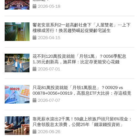
2026-05-18
饗老安居系列2一超高齡社會下「人屋雙老」…上下
樓梯成苦行！換居趨勢崛起促樂齡宅誕生
2026-04-15
花不到120萬投資就能「月領1萬」？0056季配息
1.35元創新高，施昇輝：比定存更能安心花錢
2026-07-01
只花81萬投資就能「月領1萬股息」？00929 vs
00878+0056+00919，高股息ETF大比拚：存這檔竟
能「少花30萬本金」
2026-07-07
靠死薪水滾出2千萬！59歲上班族戶頭只留6%現金：
只會領股息太浪費，公開25年「錢滾錢投資術」
2026-06-26