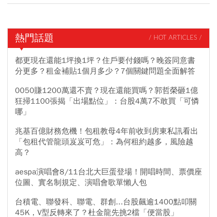
熱門話題
/ HOT ARTICLES /
都更現在還能1坪換1坪？住戶要付錢嗎？晚簽同意書
分更多？租金補貼1個月多少？7個關鍵問題全面解答
0050賺1200萬還不賣？現在還能買嗎？郭哲榮砸1億
狂掃1100張揭「出場點位」：台股4萬7不敢買「可憐
哪」
兆基百億財務危機！包租教母4年前收到房東私訊看出
「包租代管龍頭岌岌可危」：為何租約越多，風險越
高？
aespa演唱會8/11台北大巨蛋登場！開唱時間、票價座
位圖、實名制規定、演唱會歌單懶人包
台積電、聯發科、聯電、群創...台股飆逾1400點叩關
45K，V型反轉來了？杜金龍先挑2檔「便當股」