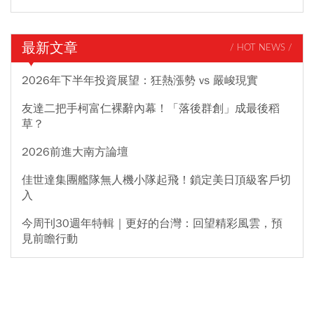
最新文章
/ HOT NEWS /
2026年下半年投資展望：狂熱漲勢 vs 嚴峻現實
友達二把手柯富仁裸辭內幕！「落後群創」成最後稻
草？
2026前進大南方論壇
佳世達集團艦隊無人機小隊起飛！鎖定美日頂級客戶切
入
今周刊30週年特輯｜更好的台灣：回望精彩風雲，預
見前瞻行動