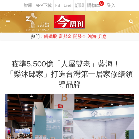
0
熱門：
鋼鐵股
富邦金
開發金
鴻海
升息
瞄準5,500億「人屋雙老」藍海！
「樂沐邸家」打造台灣第一居家修繕領
導品牌