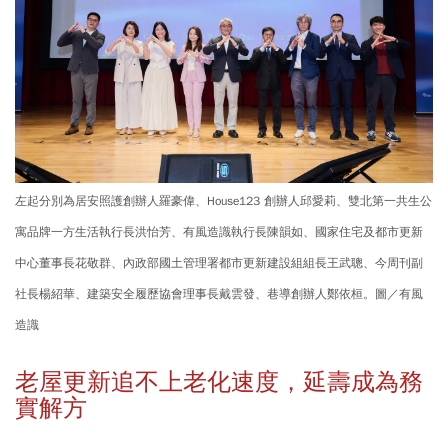
左起分別為居安照護創辦人羅豪偉、House123 創辦人邱愛莉、雙北第一共生公
寓品牌一方生活執行長洪怡芳、有風造識執行長陳韻如、國家住宅及都市更新
中心董事長花敬群、內政部國土管理署都市更新建設組組長王武聰、今周刊副
社長楊紹華、建築安全履歷協會理事長戴雲發、巷導創辦人鄭依桓。圖／有風
造識
老屋更新追不上老化速度，延壽成為務
實解方