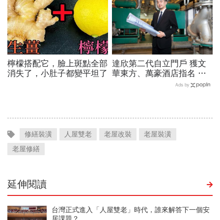
檸檬搭配它，臉上斑點全部
達欣第二代自立門戶 獲文
消失了，小肚子都變平坦了
華東方、萬豪酒店指名 斷
開富爸爸 長佳拚出資優成
Ads by
績
修繕裝潢
人屋雙老
老屋改裝
老屋裝潢
老屋修繕
延伸閱讀
台灣正式進入「人屋雙老」時代，誰來解答下一個安
居課題？