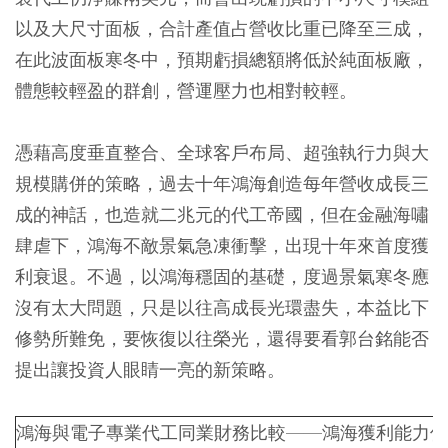
以及大尺寸面板，合計產值占營收比重已降至三成，
在此波面板寒冬中，預期虧損總額將低於純面板廠，
體態較輕盈的群創，營運壓力也相對較輕。
憑藉高度垂直整合、全球客戶布局、超強執行力與大
規模購併的策略，過去十年鴻海創造每年營收成長三
成的神話，也造就二兆元的代工帝國，但在金融海嘯
肆虐下，鴻海不敵景氣急凍衝擊，出現十年來首度獲
利衰退。不過，以鴻海穩固的基礎，度過景氣寒冬應
沒有太大問題，只是以往高成長光環盡失，本益比下
修勢所難免，要恢復以往榮光，還得要看郭台銘能否
提出讓投資人眼睛一亮的新策略。
鴻海與電子專業代工同業財務比較——鴻海獲利能力佳