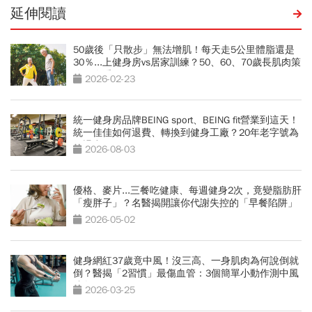
延伸閱讀
50歲後「只散步」無法增肌！每天走5公里體脂還是
30％...上健身房vs居家訓練？50、60、70歲長肌肉策
略一次看
2026-02-23
統一健身房品牌BEING sport、BEING fit營業到這天！
統一佳佳如何退費、轉換到健身工廠？20年老字號為
何退出
2026-08-03
優格、麥片...三餐吃健康、每週健身2次，竟變脂肪肝
「瘦胖子」？名醫揭開讓你代謝失控的「早餐陷阱」
2026-05-02
健身網紅37歲竟中風！沒三高、一身肌肉為何說倒就
倒？醫揭「2習慣」最傷血管：3個簡單小動作測中風
跡象
2026-03-25