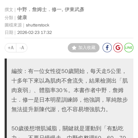
中野．詹姆士．修一, 伊東武彥
健康
shutterstock
2026-02-23 17:32
+A
-A
加入收藏
編按：有一位女性從50歲開始，每天走5公里，
十多年下來以為肌肉不會流失，結果檢測出「肌
肉衰弱」、體脂率30％。本書作者中野．詹姆
士．修一是日本明星訓練師，他強調，單純散步
無法提升新陳代謝，也不容易增強肌力。
50歲後想增肌減脂，關鍵就是運動到「有點吃
力」，不要只慢慢走。中野也整理50、60、70