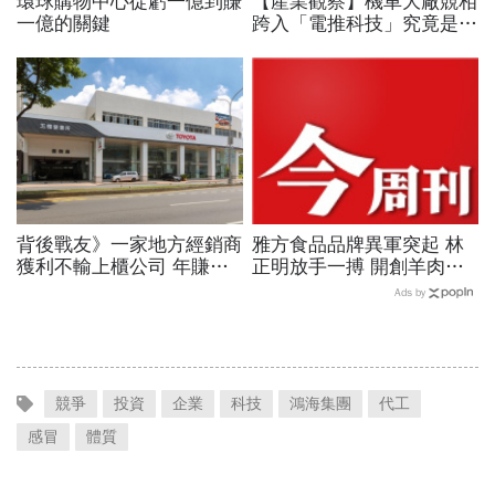
環球購物中心從虧一億到賺
【產業觀察】機車大廠競相
一億的關鍵
跨入「電推科技」究竟是維
修黑洞還是省錢神器？網紅
挑戰「一桶油基隆衝屏東」
油耗80km/L!
背後戰友》一家地方經銷商
雅方食品品牌異軍突起 林
獲利不輸上櫃公司 年賺一
正明放手一搏 開創羊肉爐
百億！揭祕和泰「賣車幫」
傳奇 P.94
Ads by
驚人財力
競爭
投資
企業
科技
鴻海集團
代工
感冒
體質