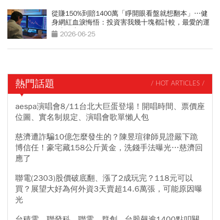
從賺150%到賠1400萬「睜開眼看盤就想翻本」…健
身網紅血淚悔悟：投資害我幾十塊都計較，最愛的運
動也放棄
2026-06-25
熱門話題
/ HOT ARTICLES /
aespa演唱會8/11台北大巨蛋登場！開唱時間、票價座
位圖、實名制規定、演唱會歌單懶人包
慈濟遭詐騙10億怎麼發生的？陳昱瑄律師見證嚴下跪
博信任！豪宅藏158公斤黃金，洗錢手法曝光…慈濟回
應了
聯電(2303)股價破底翻、漲了2成玩完？118元可以
買？展望大好為何外資3天賣超14.6萬張，可能原因曝
光
台積電、聯發科、聯電、群創...台股飆逾1400點叩關