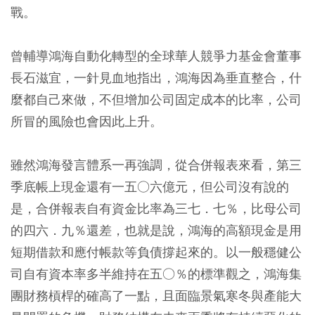
戰。
曾輔導鴻海自動化轉型的全球華人競爭力基金會董事
長石滋宜，一針見血地指出，鴻海因為垂直整合，什
麼都自己來做，不但增加公司固定成本的比率，公司
所冒的風險也會因此上升。
雖然鴻海發言體系一再強調，從合併報表來看，第三
季底帳上現金還有一五○六億元，但公司沒有說的
是，合併報表自有資金比率為三七．七％，比母公司
的四六．九％還差，也就是說，鴻海的高額現金是用
短期借款和應付帳款等負債撐起來的。以一般穩健公
司自有資本率多半維持在五○％的標準觀之，鴻海集
團財務槓桿的確高了一點，且面臨景氣寒冬與產能大