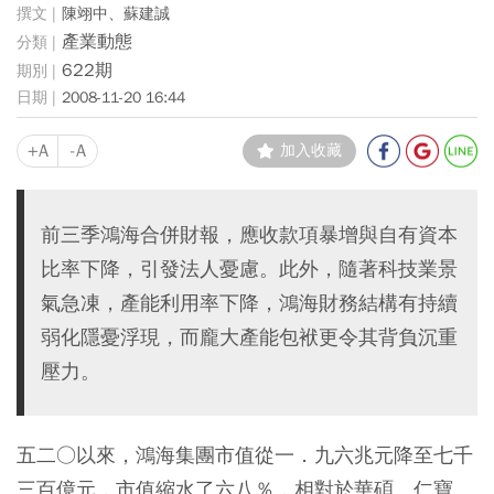
陳翊中、蘇建誠
產業動態
622期
2008-11-20 16:44
+A
-A
加入收藏
前三季鴻海合併財報，應收款項暴增與自有資本
比率下降，引發法人憂慮。此外，隨著科技業景
氣急凍，產能利用率下降，鴻海財務結構有持續
弱化隱憂浮現，而龐大產能包袱更令其背負沉重
壓力。
五二○以來，鴻海集團市值從一．九六兆元降至七千
三百億元，市值縮水了六八％，相對於華碩、仁寶、