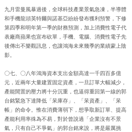
九月雷曼風暴過後，全球科技產業景氣急凍，半導體
和手機龍頭英特爾與諾基亞紛紛發布獲利預警，下修
第四季和明年第一季的財務預測，加上消費性電子代
表廠商蘋果也宣布砍單，手機、電腦、消費性電子先
後傳出不樂觀訊息，也讓鴻海未來幾季的業績蒙上陰
影。
○七、○八年鴻海資本支出金額高達一千四百多億
元，近兩年大量建置固定資產，一旦訂單大幅減少，
產能閒置的壓力將十分沉重，也逼得重回第一線的郭
台銘緊急下達降低「呆庫存」、「呆資產」、「呆
帳」的命令。惟在消費薄弱下，想爭取新訂單、提高
產能利用率殊為不易，對於曾說過「企業沒有不景
氣，只有自己不爭氣」的郭台銘來說，將是嚴厲挑