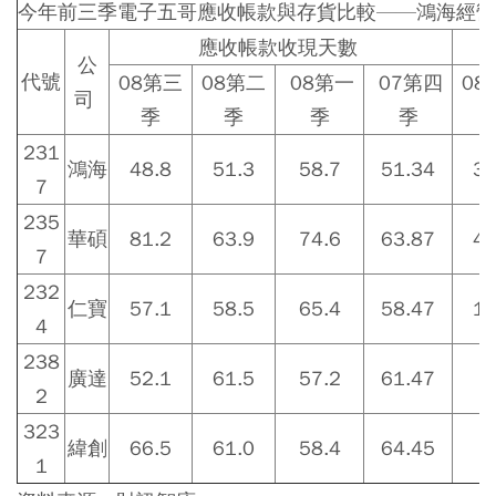
今年前三季電子五哥應收帳款與存貨比較——鴻海經營
應收帳款收現天數
公
代號
08第三
08第二
08第一
07第四
08
司
季
季
季
季
231
鴻海
48.8
51.3
58.7
51.34
31
7
235
華碩
81.2
63.9
74.6
63.87
49
7
232
仁寶
57.1
58.5
65.4
58.47
14
4
238
廣達
52.1
61.5
57.2
61.47
6
2
323
緯創
66.5
61.0
58.4
64.45
5
1