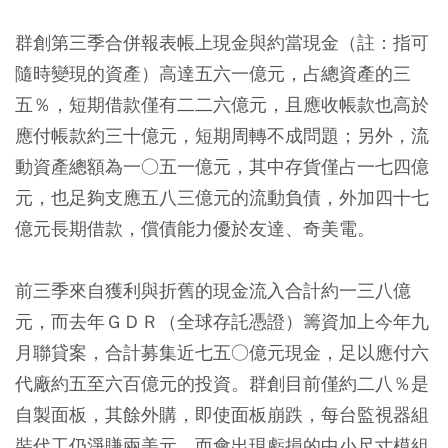
群創第三季合併報表帳上現金與約當現金（註：指可
隨時變現的資產）高達五六一億元，占總資產的三
五％，短期借款僅有二二六億元，且應收帳款也高於
應付帳款約三十億元，短期周轉不成問題；另外，流
動資產總額為一○五一億元，其中存貨僅占一七四億
元，也足夠支應五八三億元的流動負債，外加四十七
億元長期借款，償債能力優於友達、奇美電。
前三季來自獲利與折舊的現金流入合計約一三八億
元，而去年ＧＤＲ（全球存託憑證）籌資加上今年九
月聯貸案，合計募集近七五○億元現金，足以應付六
代廠約五至六百億元的投資。群創目前僅約二八％是
自製面板，其餘外購，即使面板崩跌，每台監視器組
裝代工仍淨賺兩美元，而會出現虧損的中小尺寸模組