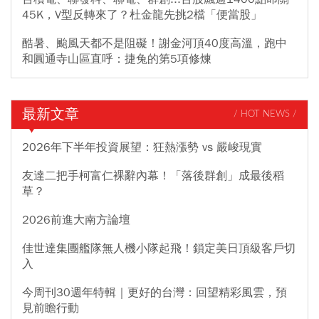
45K，V型反轉來了？杜金龍先挑2檔「便當股」
酷暑、颱風天都不是阻礙！謝金河頂40度高溫，跑中
和圓通寺山區直呼：捷兔的第5項修煉
最新文章
/ HOT NEWS /
2026年下半年投資展望：狂熱漲勢 vs 嚴峻現實
友達二把手柯富仁裸辭內幕！「落後群創」成最後稻
草？
2026前進大南方論壇
佳世達集團艦隊無人機小隊起飛！鎖定美日頂級客戶切
入
今周刊30週年特輯｜更好的台灣：回望精彩風雲，預
見前瞻行動