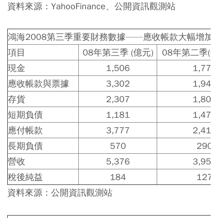
資料來源：YahooFinance、公開資訊觀測站
鴻海2008第三季重要財務數據——應收帳款大幅增加
項目
08年第三季 (億元)
08年第二季
現金
1,506
1,774
應收帳款與票據
3,302
1,949
存貨
2,307
1,806
短期負債
1,181
1,478
應付帳款
3,777
2,415
長期負債
570
290
營收
5,376
3,958
稅後純益
184
127
資料來源：公開資訊觀測站