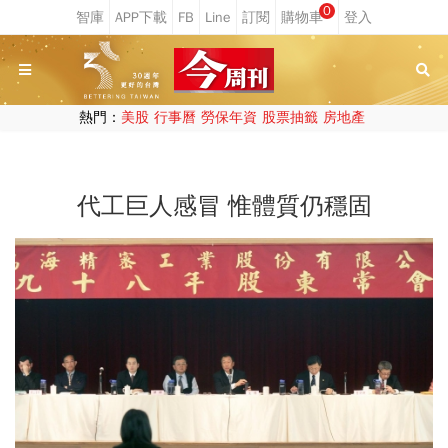
0
熱門：
美股
行事曆
勞保年資
股票抽籤
房地產
代工巨人感冒 惟體質仍穩固