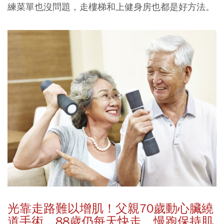
練菜單也沒問題，走樓梯和上健身房也都是好方法。
光靠走路難以增肌！父親70歲動心臟
繞
道
手術，88歲仍每天快走、慢跑保持肌