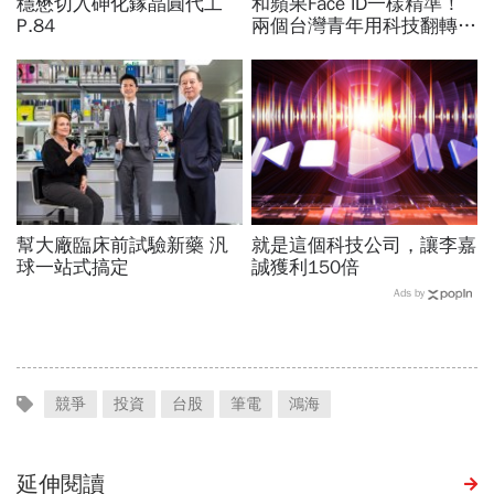
穩懋切入砷化鎵晶圓代工
和蘋果Face ID一樣精準！
P.84
兩個台灣青年用科技翻轉服
飾業
幫大廠臨床前試驗新藥 汎
就是這個科技公司，讓李嘉
球一站式搞定
誠獲利150倍
Ads by
競爭
投資
台股
筆電
鴻海
延伸閱讀