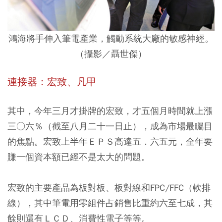
鴻海將手伸入筆電產業，觸動系統大廠的敏感神經。
（攝影／聶世傑）
連接器：宏致、凡甲
其中，今年三月才掛牌的宏致，才五個月時間就上漲
三○六％（截至八月二十一日止），成為市場最矚目
的焦點。宏致上半年ＥＰＳ高達五．六五元，全年要
賺一個資本額已經不是太大的問題。
宏致的主要產品為板對板、板對線和FPC/FFC（軟排
線），其中筆電用零組件占銷售比重約六至七成，其
餘則還有ＬＣＤ、消費性電子等等。