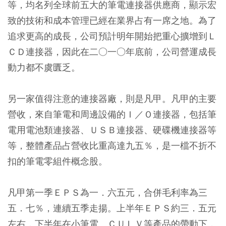
等，均名列全球前五大的筆電連接器供應商，顯示宏
致的技術和成本管理已經在業界占有一席之地。為了
追求更高的成長，公司預計明年開始把重心擴增到Ｌ
ＣＤ連接器，因此在二○一○年底前，公司營運成長
動力都不虞匱乏。
另一家值得注意的連接器廠，則是凡甲。凡甲的主要
營收，來自筆電和周邊設備的Ｉ／Ｏ連接器，包括筆
電用電池類連接器、ＵＳＢ連接器、硬碟機連接器等
等，整體產品占營收比重高達九五％，是一檔不折不
扣的筆電零組件概念股。
凡甲第一季ＥＰＳ為一．六五元，合併毛利率為三
五．七％，連續五季走揚。上半年ＥＰＳ約三．五元
左右，下半年在小筆電、ＣＵＬＶ等產品的帶動下，