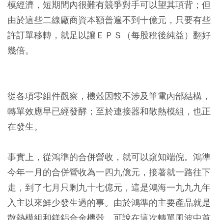
模經濟，短期間內很難有競爭對手可以望其項背；但
由於這些二線廠商資本額普遍不到十億元，只要有些
許訂單移轉，就足以讓ＥＰＳ（每股稅後純益）翻好
幾倍。
從各項零組件觀察，機殼因較不涉及筆電內部結構，
轉單效應早已經發酵；至於連接器和散熱模組，也正
在發生。
事實上，從鴻準的合併營收，就可以窺知端倪。鴻準
今年一月的合併營收為一四九億元，接著就一路往下
走，到了七月只剩九十七億元，這是鴻海一九九九年
入主以來鮮少發生過的事。由於鴻準的主要產品就是
散熱模組和鎂鋁合金機殼，可說在這次轉單風波中首