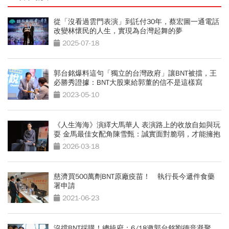
從「沒看過雲門表演」到託付30年，蔡宏圖一通電話
改變林懷民的人生，實現為台灣起舞的夢
2025-07-18
郭台銘爆料這句「獨立的台灣政府」讓BNT被擋，王
必勝秀證據：BNT大股東給郭董的信不是這樣寫
2023-05-10
《人生海海》演繹大馬華人 表演路上的收放自如與玩
耍 金馬最佳女配角陳雪甄：誠實面對脆弱，才能擁抱
自由
2026-03-18
慈濟買500萬劑BNT原廠疫苗！ 執行長今遞件食藥
署申請
2021-06-23
沒擋BNT採購！總統府：6/18邀郭台銘劉德音凝聚