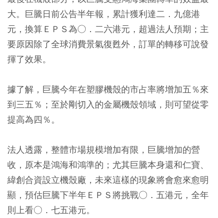
大。巨騰日前公告半年報，累計獲利達二．九億港
元，換算ＥＰＳ為○．二六港元，超過法人預期；主
要原因除了全球消費景氣復甦外，訂單的轉移可說發
揮了效果。
據了解，巨騰今年在塑膠機殼的市占率將增加五％來
到三五％；至於剛切入的金屬機殼領域，則可望從零
提高為四％。
法人透露，整體市場規模增加有限，巨騰增加的營
收，原本是鴻海和鴻準的；尤其巨騰本身還和仁寶、
緯創合資設立機殼廠，未來這樣的現象將會愈來愈明
顯，預估巨騰下半年ＥＰＳ將挑戰○．五港元，全年
則上看○．七五港元。