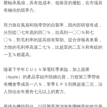
壓軸承風扇，具有低成本、低噪音的優點，在市場具
有極佳的競爭力。
而力致在風扇和熱導管的自製率，因內部研發有成，
分別從○七年底的四○％，拉高到一○○％和七
○％，對毛利率的提高很有幫助。從合併報表來看，
力致的毛利率高達二七％，比超眾的二五％和奇鋐的
一五％都還高。
隨著下半年ＣＵＬＶ筆電旺季來臨，加上蘋果
（Apple）的產品零組件陸續出貨，力致第三季營收
有機會季成長一八％，單季ＥＰＳ則將超過二元，法
人預估全年應有七元以上的實力。
最後在機殼部分，以巨騰受惠鴻海集團轉單的效益最