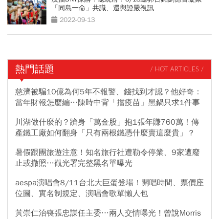
「同島一命」共識、還與證嚴視訊
2022-09-13
熱門話題
/ HOT ARTICLES /
慈濟被騙10億為何5年不報警、錢找到才認？他好奇：
當年財報怎麼編…陳時中背「擋疫苗」黑鍋只求1件事
川湖做什麼的？躋身「萬金股」抱1張年賺760萬！傳
產鐵工廠如何翻身「只有兩根鐵憑什麼賣這麼貴」？
暑假跟團旅遊注意！知名旅行社遭勒令停業、9家遭廢
止或撤照…觀光署完整黑名單曝光
aespa演唱會8/11台北大巨蛋登場！開唱時間、票價座
位圖、實名制規定、演唱會歌單懶人包
黃崇仁治喪張忠謀任主委…兩人交情曝光！曾說Morris