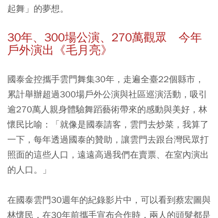
起舞」的夢想。
30年、300場公演、270萬觀眾 今年
戶外演出《毛月亮》
國泰金控攜手雲門舞集30年，走遍全臺22個縣市，
累計舉辦超過300場戶外公演與社區巡演活動，吸引
逾270萬人親身體驗舞蹈藝術帶來的感動與美好，林
懷民比喻：「就像是國泰請客，雲門去炒菜，我算了
一下，每年透過國泰的贊助，讓雲門去跟台灣民眾打
照面的這些人口，遠遠高過我們在賣票、在室內演出
的人口。」
在國泰雲門30週年的紀錄影片中，可以看到蔡宏圖與
林懷民，在30年前攜手宣布合作時，兩人的頭髮都是