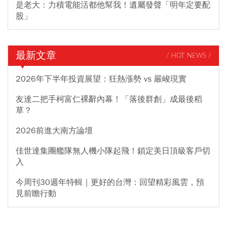
是老大：力積電能活都他幫我！遺屬發聲「明年定要配
股」
最新文章
/ HOT NEWS /
2026年下半年投資展望：狂熱漲勢 vs 嚴峻現實
友達二把手柯富仁裸辭內幕！「落後群創」成最後稻
草？
2026前進大南方論壇
佳世達集團艦隊無人機小隊起飛！鎖定美日頂級客戶切
入
今周刊30週年特輯｜更好的台灣：回望精彩風雲，預
見前瞻行動