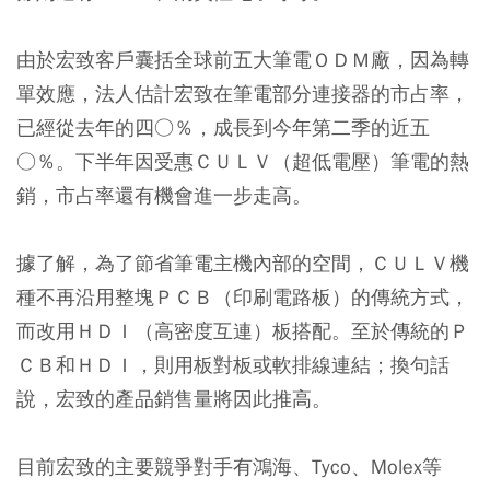
由於宏致客戶囊括全球前五大筆電ＯＤＭ廠，因為轉
單效應，法人估計宏致在筆電部分連接器的市占率，
已經從去年的四○％，成長到今年第二季的近五
○％。下半年因受惠ＣＵＬＶ（超低電壓）筆電的熱
銷，市占率還有機會進一步走高。
據了解，為了節省筆電主機內部的空間，ＣＵＬＶ機
種不再沿用整塊ＰＣＢ（印刷電路板）的傳統方式，
而改用ＨＤＩ（高密度互連）板搭配。至於傳統的Ｐ
ＣＢ和ＨＤＩ，則用板對板或軟排線連結；換句話
說，宏致的產品銷售量將因此推高。
目前宏致的主要競爭對手有鴻海、Tyco、Molex等