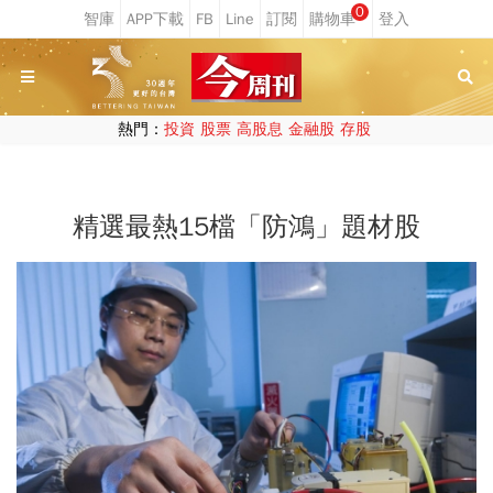
0
熱門：
投資
股票
高股息
金融股
存股
精選最熱15檔「防鴻」題材股