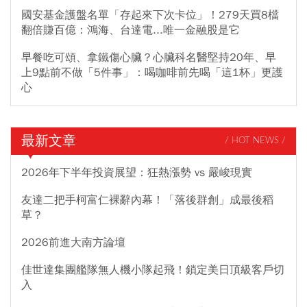
國安基金護盤名單「存起來下次卡位」！279天買8檔
翻倍賺百億：鴻海、台達電...唯一金融股是它
早餐吃可頌、拿鐵傷心臟？心臟科名醫堅持20年、早
上9點前不做「5件事」：喝咖啡前先喝「這1杯」更護
心
最新文章
/ HOT NEWS /
2026年下半年投資展望：狂熱漲勢 vs 嚴峻現實
友達二把手柯富仁裸辭內幕！「落後群創」成最後稻
草？
2026前進大南方論壇
佳世達集團艦隊無人機小隊起飛！鎖定美日頂級客戶切
入