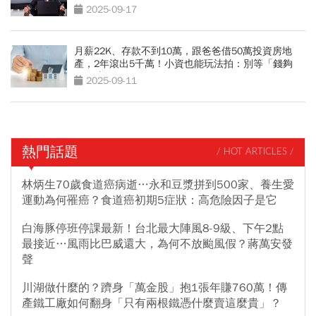
2025-09-17
月薪22K、存款不到10萬，跟爸爸借50萬投資房地
產，2年滾出5千萬！小資也能玩法拍：別等「錢夠
了」才開始
2025-09-11
熱門話題
/ HOT ARTICLES /
林炳生70歲食道癌病逝…永和豆漿拼到500家、養生愛
運動為何罹癌？食道癌初期5症狀：高危險因子是它
白海豚停班停課最新！台北最大陣風8-9級、下午2點
最接近…風雨比巴威還大，為何不放颱風假？蔣萬安發
聲
川湖做什麼的？躋身「萬金股」抱1張年賺760萬！傳
產鐵工廠如何翻身「只有兩根鐵憑什麼賣這麼貴」？