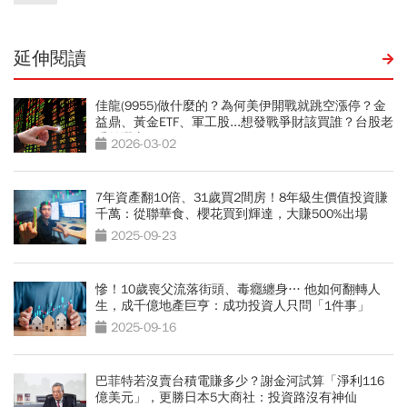
延伸閱讀
佳龍(9955)做什麼的？為何美伊開戰就跳空漲停？金
益鼎、黃金ETF、軍工股...想發戰爭財該買誰？台股老
手首選它
2026-03-02
7年資產翻10倍、31歲買2間房！8年級生價值投資賺
千萬：從聯華食、櫻花買到輝達，大賺500%出場
2025-09-23
慘！10歲喪父流落街頭、毒癮纏身… 他如何翻轉人
生，成千億地產巨亨：成功投資人只問「1件事」
2025-09-16
巴菲特若沒賣台積電賺多少？謝金河試算「淨利116
億美元」，更勝日本5大商社：投資路沒有神仙