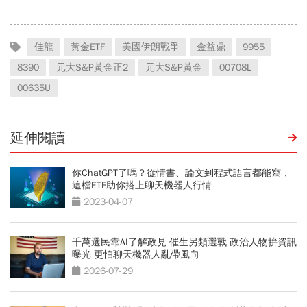
佳龍
黃金ETF
美國伊朗戰爭
金益鼎
9955
8390
元大S&P黃金正2
元大S&P黃金
00708L
00635U
延伸閱讀
你ChatGPT了嗎？從情書、論文到程式語言都能寫，
這檔ETF助你搭上聊天機器人行情
2023-04-07
千萬選民靠AI了解政見 催生另類選戰 政治人物拚資訊
曝光 更怕聊天機器人亂帶風向
2026-07-29