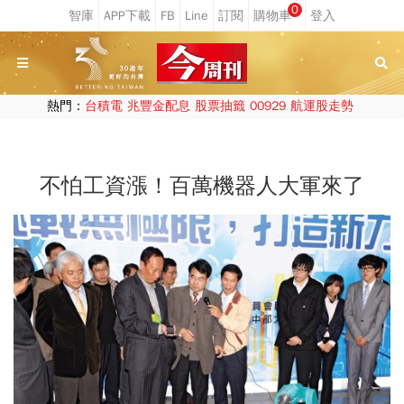
0
熱門：
台積電
兆豐金配息
股票抽籤
00929
航運股走勢
不怕工資漲！百萬機器人大軍來了