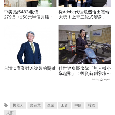
中美晶(5483)股價
從Adobe代理危機悟出雲端
279.5→150元半個月腰
大勢！上奇三段式變身、季
斬，徐秀蘭端出Q2好成
季獲利20年不敗：再來搶
績、罕見抱屈自家股票：真
無人機3D列印財
的被低估了
台灣IC產業難以複製的關鍵
佳世達集團艦隊「無人機小
隊起飛」！投資新創擎壤、
翔隆，總座親督軍養大精
Ads by
兵：鎖定美日頂級客戶切入
機器人
製造業
企業
工資
中國
韓國
人類