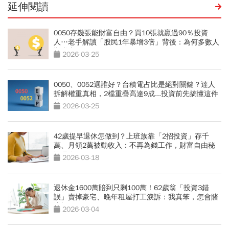
延伸閱讀
0050存幾張能財富自由？買10張就贏過90％投資
人…老手解讀「股民1年暴增3倍」背後：為何多數人
難賺大錢
2026-03-25
0050、0052選誰好？台積電占比是絕對關鍵？達人
拆解權重真相，2檔重疊高達9成...投資前先搞懂這件
事
2026-03-25
42歲提早退休怎做到？上班族靠「2招投資」存千
萬、月領2萬被動收入：不再為錢工作，財富自由秘
訣曝光
2026-03-18
退休金1600萬賠到只剩100萬！62歲翁「投資3錯
誤」賣掉豪宅、晚年租屋打工淚訴：我真笨，怎會賭
這把？
2026-03-04