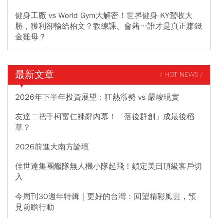
健身工廠 vs World Gym大解密！世界健身-KY營收大
勝，獲利卻輸給柏文？教練課、會籍…誰才是真正賺錢
金雞母？
最新文章
/ HOT NEWS /
2026年下半年投資展望：狂熱漲勢 vs 嚴峻現實
友達二把手柯富仁裸辭內幕！「落後群創」成最後稻
草？
2026前進大南方論壇
佳世達集團艦隊無人機小隊起飛！鎖定美日頂級客戶切
入
今周刊30週年特輯｜更好的台灣：回望精彩風雲，預
見前瞻行動