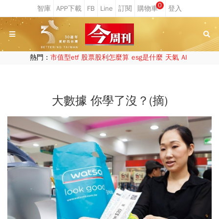
0
熱門：
市值型etf
股票股利怎麼算
esg是什麼
天氣
AI
大數據 你學了沒？(摘)