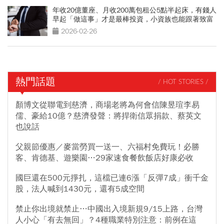
年收20億董座、月收200萬包租公5點半起床，有錢人
早起「做這事」才是最棒投資，小資族也能跟著致富
2026-02-26
熱門話題
/ HOT STORIES /
顏博文從聯電到慈濟，商場老將為何會信陳昱瑄李易
儒、豪給10億？慈濟發聲：將捍衛信眾捐款、蔡英文
也說話
父親節優惠／麥當勞買一送一、六福村免費玩！必勝
客、肯德基、遊樂園…29家速食餐飲飯店好康必收
國巨還在500元掙扎，這檔已連6漲「反彈7成」衝千金
股，法人喊到1430元，還有5成空間
禁止你出境就禁止…中國出入境新規9/15上路，台灣
人小心「有去無回」？4種職業特別注意：前例在這