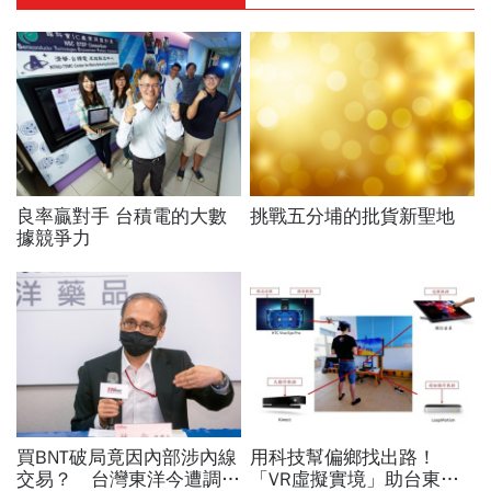
良率贏對手 台積電的大數
挑戰五分埔的批貨新聖地
據競爭力
買BNT破局竟因內部涉內線
用科技幫偏鄉找出路！
交易？ 台灣東洋今遭調查
「VR虛擬實境」助台東早