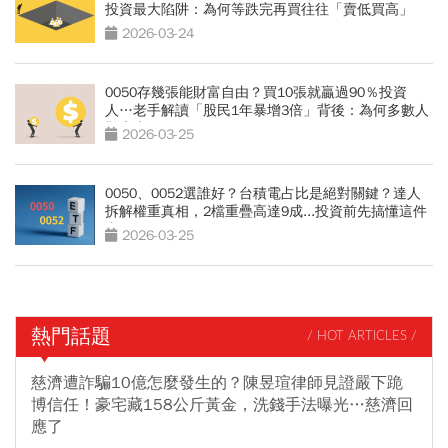
投資最大陷阱：為何等跌完再買往往「賣低買高」
2026-03-24
0050存幾張能財富自由？買10張就贏過90％投資
人…老手解讀「股民1年暴增3倍」背後：為何多數人
難賺大錢
2026-03-25
0050、0052選誰好？台積電占比是絕對關鍵？達人
拆解權重真相，2檔重疊高達9成...投資前先搞懂這件
事
2026-03-25
熱門話題
/ HOT ARTICLES /
慈濟遭詐騙10億怎麼發生的？陳昱瑄律師見證嚴下跪
博信任！豪宅藏158公斤黃金，洗錢手法曝光…慈濟回
應了