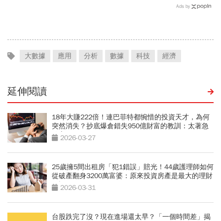
局大搜索
療孩童復健
Ads by
大數據
應用
分析
數據
科技
經濟
延伸閱讀
18年大賺222倍！連巴菲特都惋惜的投資天才，為何
突然消失？抄底爆倉錯失950億財富的教訓：太著急
致富
2026-03-27
25歲擁5間出租房「犯1錯誤」賠光！44歲護理師如何
從破產翻身3200萬富婆：原來投資房產是最大的理財
錯誤
2026-03-31
台股跌完了沒？現在進場還太早？「一個時間差」揭