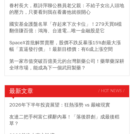
眷村長大，蔡詩萍聊公務員老父親：不給子女出人頭地
的壓力，只要看到我在看書他就很開心
國安基金護盤名單「存起來下次卡位」！279天買8檔
翻倍賺百億：鴻海、台達電...唯一金融股是它
SpaceX首批解禁賣壓，股價不跌反暴漲15%創最大漲
幅「直逼發行價」！最新目標價：有6成上漲空間
第一家市值突破百億美元的台灣新藥公司！藥華藥深耕
全球市場，能成為下一個武田製藥？
最新文章
/ HOT NEWS /
2026年下半年投資展望：狂熱漲勢 vs 嚴峻現實
友達二把手柯富仁裸辭內幕！「落後群創」成最後稻
草？