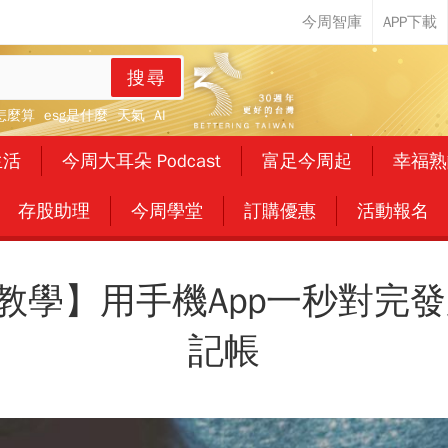
搜尋
怎麼算
esg是什麼
天氣
AI
生活
今周大耳朵 Podcast
富足今周起
幸福熟
存股助理
今周學堂
訂購優惠
活動報名
教學】用手機App一秒對完發
記帳