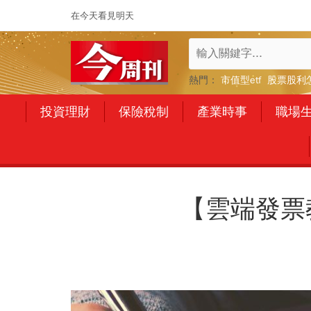
在今天看見明天
熱門：
市值型etf
股票股利
投資理財
保險稅制
產業時事
職場
【雲端發票