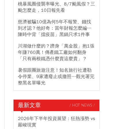
桃暴風圈侵襲率曝光、8/7颱風假？三
颱怎麼走，10日報先看
慈濟被騙10億為何5年不報警、錢找
到才認？他好奇：當年財報怎麼編…
陳時中背「擋疫苗」黑鍋只求1件事
川湖做什麼的？躋身「萬金股」抱1張
年賺760萬！傳產鐵工廠如何翻身
「只有兩根鐵憑什麼賣這麼貴」？
暑假跟團旅遊注意！知名旅行社遭勒
令停業、9家遭廢止或撤照…觀光署完
整黑名單曝光
最新文章
/ HOT NEWS /
2026年下半年投資展望：狂熱漲勢 vs
嚴峻現實