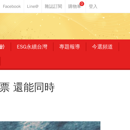
0
齡
ESG永續台灣
專題報導
今選頻道
票 還能同時