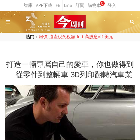
0
熱門：
房價
遺產稅免稅額
fed
高股息etf
美元
打造一輛專屬自己的愛車，你也做得到
—從零件到整輛車 3D列印翻轉汽車業