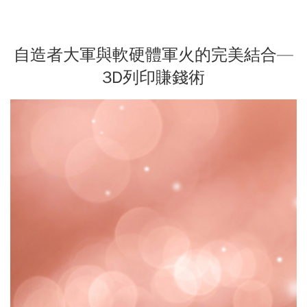
自造者大軍與軟硬體軍火的完美結合—
3D列印賺錢術