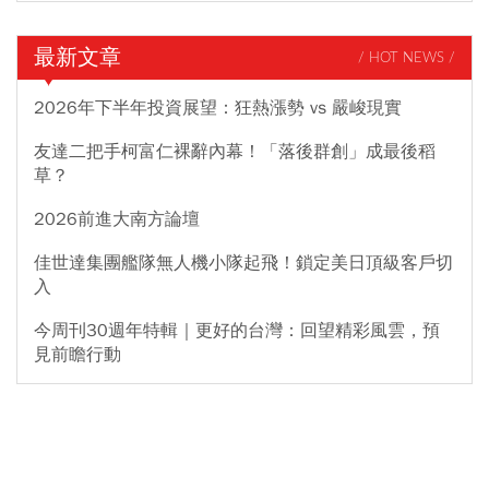
最新文章
/ HOT NEWS /
2026年下半年投資展望：狂熱漲勢 vs 嚴峻現實
友達二把手柯富仁裸辭內幕！「落後群創」成最後稻
草？
2026前進大南方論壇
佳世達集團艦隊無人機小隊起飛！鎖定美日頂級客戶切
入
今周刊30週年特輯｜更好的台灣：回望精彩風雲，預
見前瞻行動