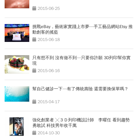
2015-06-25
挑戰eBay，藝術家實踐上市夢—手工藝品網站Etsy 推
動創客的搖藍
2015-06-18
只有想不到 沒有做不到—只要你許願 3D列印幫你實
現
2015-06-16
幫自己健診一下—有了傳統壽險 還需要換保單嗎？
2015-04-17
強化創業者 ╳３Ｄ列印機設計師 李曜任 看到趨勢
勇敢試 科技男年收千萬
2014-10-30