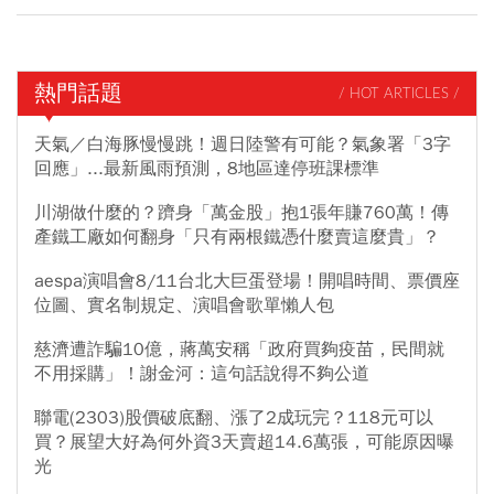
熱門話題
/ HOT ARTICLES /
天氣／白海豚慢慢跳！週日陸警有可能？氣象署「3字
回應」...最新風雨預測，8地區達停班課標準
川湖做什麼的？躋身「萬金股」抱1張年賺760萬！傳
產鐵工廠如何翻身「只有兩根鐵憑什麼賣這麼貴」？
aespa演唱會8/11台北大巨蛋登場！開唱時間、票價座
位圖、實名制規定、演唱會歌單懶人包
慈濟遭詐騙10億，蔣萬安稱「政府買夠疫苗，民間就
不用採購」！謝金河：這句話說得不夠公道
聯電(2303)股價破底翻、漲了2成玩完？118元可以
買？展望大好為何外資3天賣超14.6萬張，可能原因曝
光