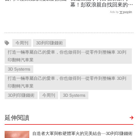
幕！彭双浪親自找回來的接
班人，為何最後撕破臉？
Ads by
「落後群創」成最後稻草？
今周刊
3D列印賺錢術
打造一輛專屬自己的愛車，你也做得到—從零件到整輛車 3D列
印翻轉汽車業
3D Systems
打造一輛專屬自己的愛車，你也做得到—從零件到整輛車 3D列
印翻轉汽車業
3D列印賺錢術
今周刊
3D Systems
延伸閱讀
自造者大軍與軟硬體軍火的完美結合—3D列印賺錢術