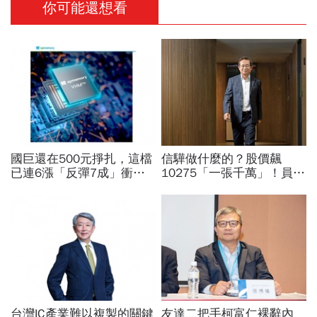
你可能還想看
國巨還在500元掙扎，這檔
信驊做什麼的？股價飆
已連6漲「反彈7成」衝千
10275「一張千萬」！員工
金股，法人喊到1430元，
年薪平均540萬…中年失業
還有5成空間
工程師如何孵出「萬金股」
台灣IC產業難以複製的關鍵
友達二把手柯富仁裸辭內