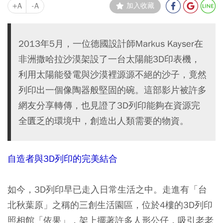
+A
-A
加入收藏
2013年5月，一位德國設計師Markus Kayser在
非洲撒哈拉沙漠架設了一台太陽能3D印表機，
利用太陽能發電與沙漠裡源源不絕的沙子，竟然
列印出一個像陶器般堅固的碗。這部影片被許多
網友分享轉傳，也見證了3D列印能夠在資源完
全匱乏的環境中，創造出人類需要的物資。
自造者與3D列印的完美結合
如今，3D列印早已走入日常生活之中。走進有「台
北秋葉原」之稱的三創生活園區，位於4樓的3D列印
照相館「依果」，架上擺著許多人形公仔，吸引老老