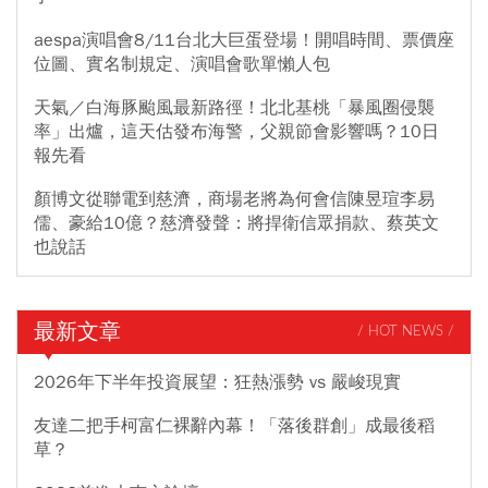
aespa演唱會8/11台北大巨蛋登場！開唱時間、票價座
位圖、實名制規定、演唱會歌單懶人包
天氣／白海豚颱風最新路徑！北北基桃「暴風圈侵襲
率」出爐，這天估發布海警，父親節會影響嗎？10日
報先看
顏博文從聯電到慈濟，商場老將為何會信陳昱瑄李易
儒、豪給10億？慈濟發聲：將捍衛信眾捐款、蔡英文
也說話
最新文章
/ HOT NEWS /
2026年下半年投資展望：狂熱漲勢 vs 嚴峻現實
友達二把手柯富仁裸辭內幕！「落後群創」成最後稻
草？