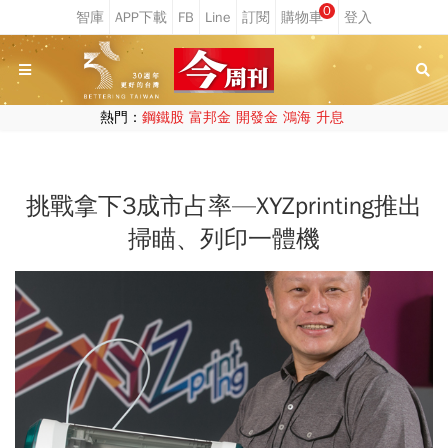
0
熱門：
鋼鐵股
富邦金
開發金
鴻海
升息
挑戰拿下3成市占率—XYZprinting推出
掃瞄、列印一體機