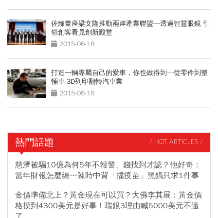
佐臻董座梁文隆推動兩岸產業聯盟—透過智慧眼鏡 引
領創客看見創新殿堂
2015-06-18
打造一輛專屬自己的愛車，你也做得到—從零件到整
輛車 3D列印翻轉汽車業
2015-06-16
熱門話題
/ HOT ARTICLES /
慈濟被騙10億為何5年不報警、錢找到才認？他好奇：
當年財報怎麼編…陳時中背「擋疫苗」黑鍋只求1件事
金價準備北上？黃金現在可以買？大佛李其展：黃金價
格摸到4300美元是好事！瑞銀3理由喊5000美元不遠
了