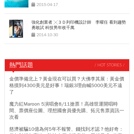
2015-04-17
強化創業者 ╳３Ｄ列印機設計師 李曜任 看到趨勢
勇敢試 科技男年收千萬
2014-10-30
熱門話題
/ HOT STORIES /
金價準備北上？黃金現在可以買？大佛李其展：黃金價
格摸到4300美元是好事！瑞銀3理由喊5000美元不遠
了
魔力紅Maroon 5演唱會8/11搶票！高雄世運開唱時
間、票價座位圖、理想國會員優先購、拓元售票資訊一
次看
慈濟被騙10億為何5年不報警、錢找到才認？他好奇：