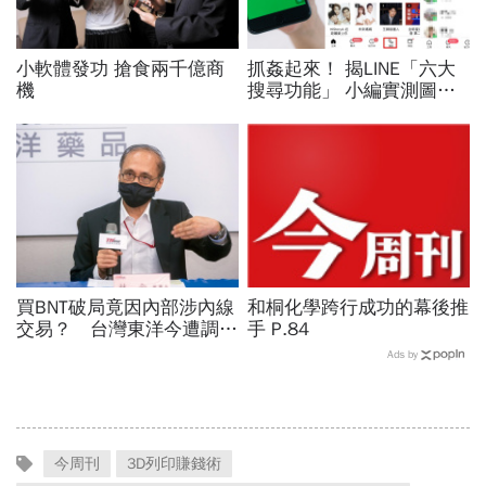
小軟體發功 搶食兩千億商
抓姦起來！ 揭LINE「六大
機
搜尋功能」 小編實測圖文
懶人包
買BNT破局竟因內部涉內線
和桐化學跨行成功的幕後推
交易？ 台灣東洋今遭調查
手 P.84
局大搜索
Ads by
今周刊
3D列印賺錢術