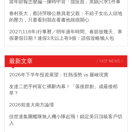
當年財報怎麼編…陳時中背「擋疫苗」黑鍋只求1件事
眷村長大，蔡詩萍聊公務員老父親：不給子女出人頭地
的壓力，只要看到我在看書他就很開心
2027(116年)行事曆／明年過年時間、春節放幾天、寒
假暑假日期？連假3天以上有9個：請假攻略懶人包
最新文章
/ HOT NEWS /
2026年下半年投資展望：狂熱漲勢 vs 嚴峻現實
友達二把手柯富仁裸辭內幕！「落後群創」成最後稻
草？
2026前進大南方論壇
佳世達集團艦隊無人機小隊起飛！鎖定美日頂級客戶切
入