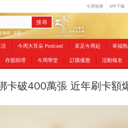
搜尋
金融股
存股
生活
今周大耳朵 Podcast
富足今周起
幸福熟
存股助理
今周學堂
訂購優惠
活動報名
Y綁卡破400萬張 近年刷卡額