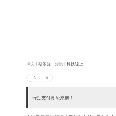
蔡依庭
科技線上
+A
-A
行動支付潮流來襲！