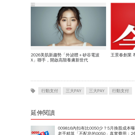
PR
2026美肌新趨勢「外泌體＋矽谷電波
王景春創業 專
X」聯手，開啟高階養膚新世代
行動支付
三大PAY
三大PAY
行動支付
延伸閱讀
009816內扣有比0050少？5月換股成本
老手精算「不配息的0050」真實費用：2