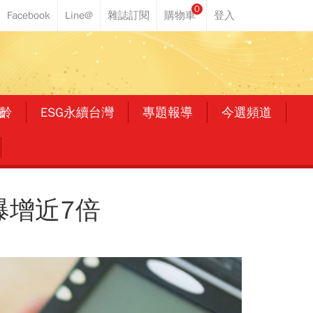
0
齡
ESG永續台灣
專題報導
今選頻道
爆增近7倍