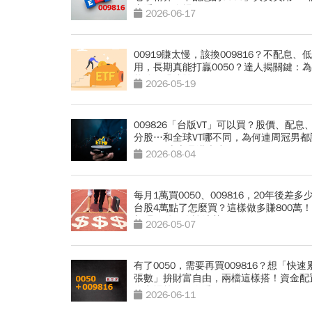
由看了再進場
2026-06-17
00919賺太慢，該換009816？不配息、
用，長期真能打贏0050？達人揭關鍵：
能分配恐成雙面刃
2026-05-19
009826「台版VT」可以買？股價、配息
分股…和全球VT哪不同，為何連周冠男都
009826上市是邁大步？
2026-08-04
每月1萬買0050、009816，20年後差多
台股4萬點了怎麼買？這樣做多賺800萬！
加碼關鍵一次說清楚
2026-05-07
有了0050，需要再買009816？想「快速
張數」拚財富自由，兩檔這樣搭！資金配
進出場策略一次看
2026-06-11