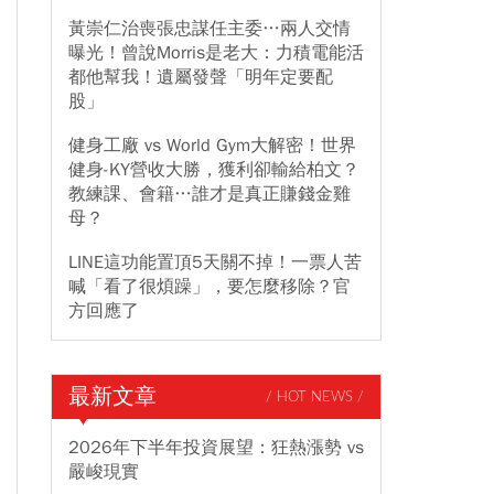
黃崇仁治喪張忠謀任主委…兩人交情
曝光！曾說Morris是老大：力積電能活
都他幫我！遺屬發聲「明年定要配
股」
健身工廠 vs World Gym大解密！世界
健身-KY營收大勝，獲利卻輸給柏文？
教練課、會籍…誰才是真正賺錢金雞
母？
LINE這功能置頂5天關不掉！一票人苦
喊「看了很煩躁」，要怎麼移除？官
方回應了
最新文章
/ HOT NEWS /
2026年下半年投資展望：狂熱漲勢 vs
嚴峻現實