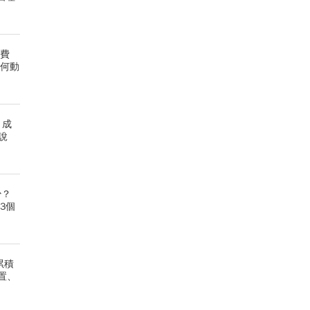
低費
為何動
、成
說
少？
3個
累積
置、