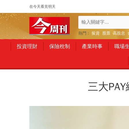
在今天看見明天
熱門：
投資
股票
高股息
投資理財
保險稅制
產業時事
職場
三大PA